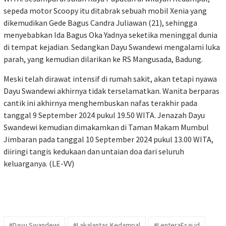
sepeda motor Scoopy itu ditabrak sebuah mobil Xenia yang
dikemudikan Gede Bagus Candra Juliawan (21), sehingga
menyebabkan Ida Bagus Oka Yadnya seketika meninggal dunia
di tempat kejadian. Sedangkan Dayu Swandewi mengalami luka
parah, yang kemudian dilarikan ke RS Mangusada, Badung.
Meski telah dirawat intensif di rumah sakit, akan tetapi nyawa
Dayu Swandewi akhirnya tidak terselamatkan. Wanita berparas
cantik ini akhirnya menghembuskan nafas terakhir pada
tanggal 9 September 2024 pukul 19.50 WITA. Jenazah Dayu
Swandewi kemudian dimakamkan di Taman Makam Mumbul
Jimbaran pada tanggal 10 September 2024 pukul 13.00 WITA,
diiringi tangis kedukaan dan untaian doa dari seluruh
keluarganya. (LE-VV)
#Dayu Swandewi
#Lakalantas Kedampal
#LenteraEsai.id