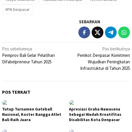
#PN Denpasar
SEBARKAN
Navigasi
Pos sebelumnya
Pos berikutnya
Pemprov Bali Gelar Pelatihan
Pemkot Denpasar Komitmen
pos
Difabelpreneur Tahun 2025
Wujudkan Peningkatan
Infrastruktur di Tahun 2025
POS TERKAIT
Tutup Turnamen Gateball
Apresiasi Graha Nawasena
Nasional, Koster Bangga Atlet
Sebagai Wadah Kreatifitas
Bali Raih Juara
Disabilitas Kota Denpasar