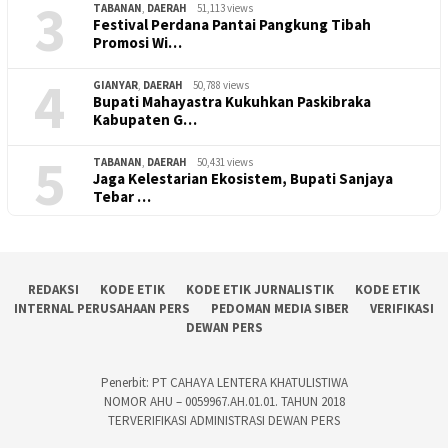
3
TABANAN
,
DAERAH
51,113 views
Festival Perdana Pantai Pangkung Tibah
Promosi Wi…
4
GIANYAR
,
DAERAH
50,788 views
Bupati Mahayastra Kukuhkan Paskibraka
Kabupaten G…
5
TABANAN
,
DAERAH
50,431 views
Jaga Kelestarian Ekosistem, Bupati Sanjaya
Tebar …
REDAKSI
KODE ETIK
KODE ETIK JURNALISTIK
KODE ETIK
INTERNAL PERUSAHAAN PERS
PEDOMAN MEDIA SIBER
VERIFIKASI
DEWAN PERS
Penerbit: PT CAHAYA LENTERA KHATULISTIWA
NOMOR AHU – 0059967.AH.01.01. TAHUN 2018
TERVERIFIKASI ADMINISTRASI DEWAN PERS