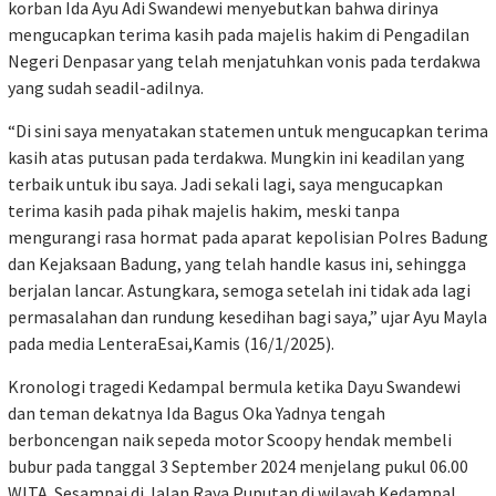
korban Ida Ayu Adi Swandewi menyebutkan bahwa dirinya
mengucapkan terima kasih pada majelis hakim di Pengadilan
Negeri Denpasar yang telah menjatuhkan vonis pada terdakwa
yang sudah seadil-adilnya.
“Di sini saya menyatakan statemen untuk mengucapkan terima
kasih atas putusan pada terdakwa. Mungkin ini keadilan yang
terbaik untuk ibu saya. Jadi sekali lagi, saya mengucapkan
terima kasih pada pihak majelis hakim, meski tanpa
mengurangi rasa hormat pada aparat kepolisian Polres Badung
dan Kejaksaan Badung, yang telah handle kasus ini, sehingga
berjalan lancar. Astungkara, semoga setelah ini tidak ada lagi
permasalahan dan rundung kesedihan bagi saya,” ujar Ayu Mayla
pada media LenteraEsai,Kamis (16/1/2025).
Kronologi tragedi Kedampal bermula ketika Dayu Swandewi
dan teman dekatnya Ida Bagus Oka Yadnya tengah
berboncengan naik sepeda motor Scoopy hendak membeli
bubur pada tanggal 3 September 2024 menjelang pukul 06.00
WITA. Sesampai di Jalan Raya Puputan di wilayah Kedampal,