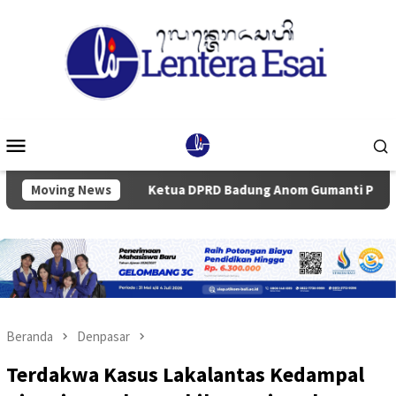
Loncat
ke
konten
Menu
Mobile
Laku
Moving News
Ketua DPRD Badung Anom Gumanti Pimpin Rapat Pa
Beranda
Denpasar
Terdakwa Kasus Lakalantas Kedampal