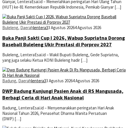
Gianyar, LenteraEsai.id – Memeriahkan peringatan Hari Ulang Tahun
(HUT) ke-81 Kemerdekaan Republik lndonesia, Pemkab Gianyar […]
Buleleng
,
Daerah
lentera3
3 Agustus 2026
4 Agustus 2026
Buka Panji Sakti Cup I 2026, Wabup Supriatna Dorong
Baseball Buleleng Ukir Prestasi di Porprov 2027
Buleleng, LenteraEsai.id – Wakil Bupati Buleleng, Gede Supriatna,
yang juga selaku Ketua KONI Buleleng hadir […]
Badung
,
Daerah
lentera3
3 Agustus 2026
4 Agustus 2026
DWP Badung Kunjungi Pasien Anak di RS Mangusada,
Berbagi Ceria di Hari Anak Nasional
Badung, LenteraEsai.id – Menyemarakkan peringatan Hari Anak
Nasional Tahun 2026, Penasehat Dharma Wanita Persatuan
(DWP) […]