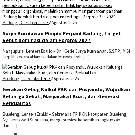
Badung
,
Daerah
lentera3
2 Agustus 2026
Surya Kurniawan Pimpin Perpani Badung, Target
Rebut Dominasi dalam Porprov 2027
Mangupura, LenteraEsai.id – Dr. I Gede Surya Kurniawan, S.STP., M.Si
terpilih secara aklamasi dalam Musyawarah […]
Buleleng
,
Daerah
lentera3
2 Agustus 2026
Gerakan Gebug Kulkul PKK dan Posyandu, Wujudkan
Keluarga Sehat, Masyarakat Kuat, dan Generasi
Berkualitas
Buleleng, LenteraEsai.id – Sekretaris TP PKK Kabupaten Buleleng,
Ny Hermawati Supriatna, mengapresiasi kebersihan lingkungan
dan […]