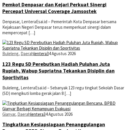
Pemkot Denpasar dan Kejari Perkuat Sinergi
Percepat Universal Coverage Jamsostek
Denpasar, LenteraEsai.id – Pemerintah Kota Denpasar bersama
Kejaksaan Negeri Denpasar terus memperkuat sinergi dalam
mempercepat […]
Buleleng
,
Daerah
lentera3
4 Agustus 2026
123 Regu SD Perebutkan Hadiah Puluhan Juta
Rupiah, Wabup Supriatna Tekankan Disiplin dan
Sportivitas
Buleleng, LenteraEsai.id – Sebanyak 123 regu tingkat Sekolah Dasar
(SD) mengikuti lomba gerak jalan 8 […]
Gianyar
,
Daerah
lentera3
4 Agustus 2026
Tingkatkan Kesiapsiagaan Penanggulangan