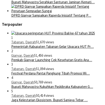
Bupati Mahayastra Serahkan Santunan Jaminan Kemati…
DPRD Gianyar Sampaikan Raperda Inisiatif Tentang P…
Terpopuler
1
Tabanan
,
Daerah
51,670 views
Pemerintah Kabupaten Tabanan Gelar Upacara HUT Pr…
2
Gianyar
,
Daerah
51,456 views
Pemkab Gianyar Launching Cek Kesehatan Gratis Ana…
3
Tabanan
,
Daerah
51,094 views
Festival Perdana Pantai Pangkung Tibah Promosi Wi…
4
Gianyar
,
Daerah
50,769 views
Bupati Mahayastra Kukuhkan Paskibraka Kabupaten G…
5
Tabanan
,
Daerah
50,414 views
Jaga Kelestarian Ekosistem, Bupati Sanjaya Tebar …