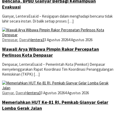
Bencana, BPBD Gianyar Berbagi Kemampuan
Evakuasi
Gianyar, LenteraEsai.id – Kesigapan dalam menghadapi bencana tidak
lahir secara instan. Di balik setiap proses […]
Denpasar
,
Daerah
lentera3
3 Agustus 2026
4 Agustus 2026
Wawali Arya Wibawa Pimpin Rakor Percepatan
Perlinsos Kota Denpasar
Denpasar, LenteraEsai.id – Pemerintah Kota (Pemkot) Denpasar
menyelenggarakan Rapat Koordinasi Tim Koordinasi Penanggulangan
Kemiskinan (TKPK) […]
Gianyar
,
Daerah
lentera3
3 Agustus 2026
4 Agustus 2026
Memeriahkan HUT Ke-81 RI, Pemkab Gianyar Gelar
Lomba Gerak Jalan