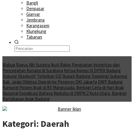
Bangli
Denpasar
Gianyar
Jembrana
Karangasem
Klungkung
Tabanan
Moving News
Wabup Bagus Alit Sucipta Ikuti Rakor Penguatan Integritas dan
Pencegahan Korupsi di Surabaya
Ketua Komisi III DPRD Badung
Dukung Eksekutif Terbitkan OD
Bupati Badung Dampingi Gubernur
Bali, Jajaki Obligasi Daerah ke Pemprov DKI Jakarta
DWP Badung
Kunjungi Pasien Anak di RS Mangusada, Berbagi Ceria di Hari Anak
Nasional
Sosialisasi Bahaya Narkoba di SMPN 2 Kuta Utara, Bangun
Pertahanan Anak Badung
Kategori:
Daerah