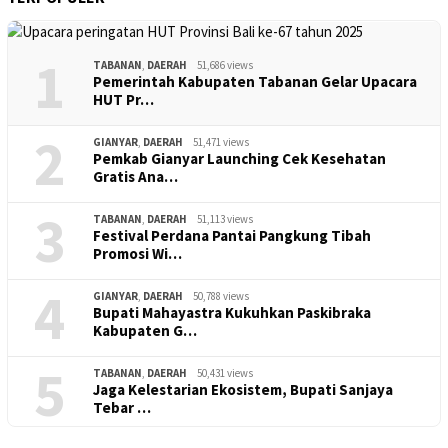
1
TABANAN
,
DAERAH
51,686 views
Pemerintah Kabupaten Tabanan Gelar Upacara
HUT Pr…
2
GIANYAR
,
DAERAH
51,471 views
Pemkab Gianyar Launching Cek Kesehatan
Gratis Ana…
3
TABANAN
,
DAERAH
51,113 views
Festival Perdana Pantai Pangkung Tibah
Promosi Wi…
4
GIANYAR
,
DAERAH
50,788 views
Bupati Mahayastra Kukuhkan Paskibraka
Kabupaten G…
5
TABANAN
,
DAERAH
50,431 views
Jaga Kelestarian Ekosistem, Bupati Sanjaya
Tebar …