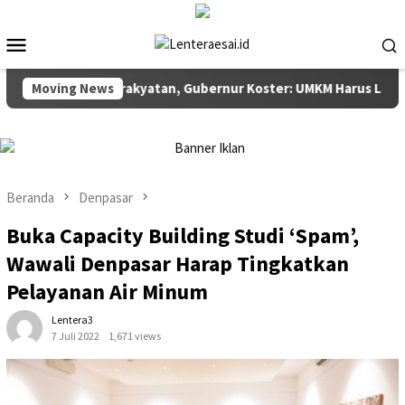
Loncat
ke
Menu
konten
Mobile
Ekonomi Kerakyatan, Gubernur Koster: UMKM Harus Laku
Moving News
Beranda
Denpasar
Buka Capacity Building Studi ‘Spam’,
Wawali Denpasar Harap Tingkatkan
Pelayanan Air Minum
Lentera3
7 Juli 2022
1,671 views