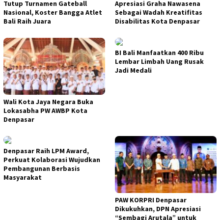
Tutup Turnamen Gateball
Apresiasi Graha Nawasena
Nasional, Koster Bangga Atlet
Sebagai Wadah Kreatifitas
Bali Raih Juara
Disabilitas Kota Denpasar
BI Bali Manfaatkan 400 Ribu
Lembar Limbah Uang Rusak
Jadi Medali
Wali Kota Jaya Negara Buka
Lokasabha PW AWBP Kota
Denpasar
Denpasar Raih LPM Award,
Perkuat Kolaborasi Wujudkan
Pembangunan Berbasis
Masyarakat
PAW KORPRI Denpasar
Dikukuhkan, DPN Apresiasi
“Sembagi Arutala” untuk