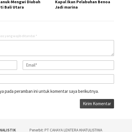
manuk-Mengwi Diubah
Kapal Ikan Pelabuhan Benoa
ti Bali Utara
Jadi marina
as yang wajib ditandai
*
ya pada peramban ini untuk komentar saya berikutnya.
NALISTIK
Penerbit: PT CAHAYA LENTERA KHATULISTIWA