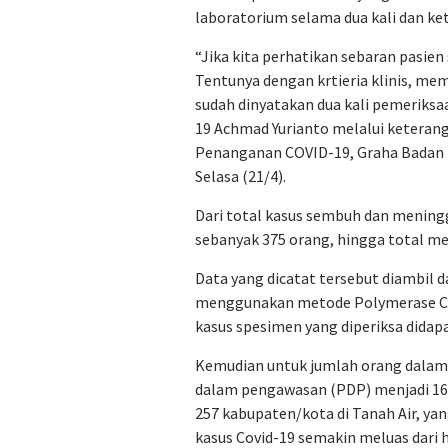
laboratorium selama dua kali dan keti
“Jika kita perhatikan sebaran pasie
Tentunya dengan krtieria klinis, mem
sudah dinyatakan dua kali pemeriksa
19 Achmad Yurianto melalui keteran
Penanganan COVID-19, Graha Badan 
Selasa (21/4).
Dari total kasus sembuh dan meningg
sebanyak 375 orang, hingga total men
Data yang dicatat tersebut diambil d
menggunakan metode Polymerase Chai
kasus spesimen yang diperiksa didapat
Kemudian untuk jumlah orang dalam
dalam pengawasan (PDP) menjadi 16.7
257 kabupaten/kota di Tanah Air, y
kasus Covid-19 semakin meluas dari 