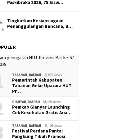
Paskibraka 2026, 75 Sisw…
Tingkatkan Kesiapsiagaan
Penanggulangan Bencana, B…
OPULER
1
TABANAN
,
DAERAH
51,679 views
Pemerintah Kabupaten
Tabanan Gelar Upacara HUT
Pr…
2
GIANYAR
,
DAERAH
51,466 views
Pemkab Gianyar Launching
Cek Kesehatan Gratis Ana…
3
TABANAN
,
DAERAH
51,106 views
Festival Perdana Pantai
Pangkung Tibah Promosi