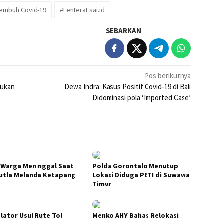
embuh Covid-19
#LenteraEsai.id
SEBARKAN
Pos berikutnya
mukan
Dewa Indra: Kasus Positif Covid-19 di Bali
Didominasi pola ‘Imported Case’
 Warga Meninggal Saat
Polda Gorontalo Menutup
utla Melanda Ketapang
Lokasi Diduga PETI di Suwawa
Timur
slator Usul Rute Tol
Menko AHY Bahas Relokasi