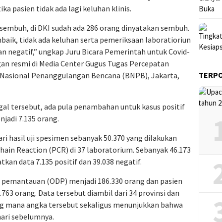
ka pasien tidak ada lagi keluhan klinis.
n sembuh, di DKI sudah ada 286 orang dinyatakan sembuh.
baik, tidak ada keluhan serta pemeriksaan laboratioriun
an negatif,” ungkap Juru Bicara Pemerintah untuk Covid-
gan resmi di Media Center Gugus Tugas Percepatan
TERP
Nasional Penanggulangan Bencana (BNPB), Jakarta,
al tersebut, ada pula penambahan untuk kasus positif
jadi 7.135 orang.
ari hasil uji spesimen sebanyak 50.370 yang dilakukan
n Reaction (PCR) di 37 laboratorium. Sebanyak 46.173
kan data 7.135 positif dan 39.038 negatif.
 pemantauan (ODP) menjadi 186.330 orang dan pasien
63 orang. Data tersebut diambil dari 34 provinsi dan
ang mana angka tersebut sekaligus menunjukkan bahwa
hari sebelumnya.