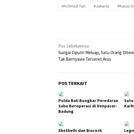
#Achmad Yuri
#Jakarta
#Kasus S
Navigasi
Pos sebelumnya
Sungai Ciputri Meluap, Satu Orang Dite
pos
Tak Bernyawa Terseret Arus
POS TERKAIT
Polda Bali Bongkar Peredaran
Satu
Sabu Beroperasi di Denpasar-
Karh
Badung
SheShells dan Biorock
Legi