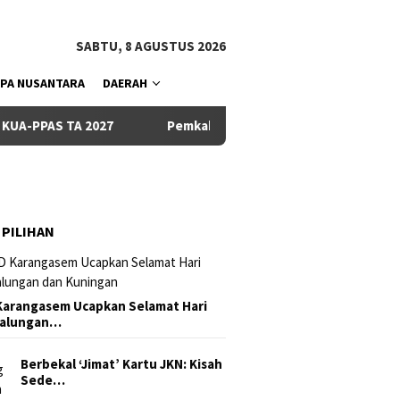
tutup
SABTU, 8 AGUSTUS 2026
PA NUSANTARA
DAERAH
 2027
Pemkab dan DPRD Badung Sepakati KUA-PPAS 2027, 
 PILIHAN
arangasem Ucapkan Selamat Hari
Galungan…
Berbekal ‘Jimat’ Kartu JKN: Kisah
Sede…