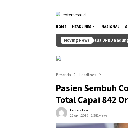
Loncat
tutup
ke
konten
HOME
HEADLINES
NASIONAL
S
Ketua DPRD Badung Anom Gumant
Moving News
Beranda
Headlines
Pasien Sembuh Co
Total Capai 842 O
Lentera Esai
21 April 2020
1,381 views