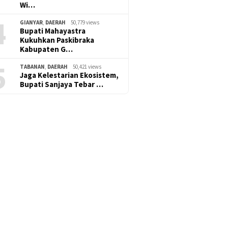
Wi…
4
GIANYAR
,
DAERAH
50,779 views
Bupati Mahayastra
Kukuhkan Paskibraka
Kabupaten G…
5
TABANAN
,
DAERAH
50,421 views
Jaga Kelestarian Ekosistem,
Bupati Sanjaya Tebar …