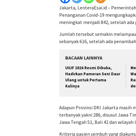
Jakarta, LenteraEsai.id – Pemerinta
Penanganan Covid-19 mengungkapka
meningkat menjadi 842, setelah ada
Jumlah tersebut semakin melampaui a
sebanyak 616, setelah ada penambah
BACAAN LAINNYA
UVJF 2026 Resmi Dibuka,
Me
Hadirkan Pameran Seni Daur
Wa
Ulang untuk Pertama
Ra
Kalinya
de
Adapun Provinsi DKI Jakarta masih 
terbanyak yakni 286, disusul Jawa Ti
Jawa Tengah 51, Bali 42 dan wilayah 
Kriteria pasien sembuh yang diakumul