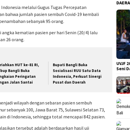
DAER
h Indonesia melalui Gugus Tugas Percepatan
n bahwa jumlah pasien sembuh Covid-19 kembali
 penambahan sebanyak 95 orang.
ngka kematian pasien per hari Senin (20/4) lalu
an 26 orang.
UVJF 2
riahkan HUT ke-81 RI,
Bupati Bangli Buka
Seni 
bup Bangli Buka
Sosialisasi RUU Satu Data
ngkaian Peringatan
Indonesia, Perkuat Sinergi
ngan Jalan Santai
Pusat dan Daerah
menjadi wilayah dengan sebaran pasien sembuh
mur sebanyak 100, Jawa Barat 75, Sulawesi Selatan 73,
lain di Indonesia, sehingga total mencapai 842 pasien.
asikan tersebut adalah berdasarkan hasil uji