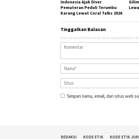
Indonesia Ajak Diver
Gili
Pemuteran Peduli Terumbu
Lewa
Karang Lewat Coral Talks 2026
Tinggalkan Balasan
Alamat email Anda tidak akan dipublikasikan.
Ru
Simpan nama, email, dan situs web sa
REDAKSI
KODE ETIK
KODE ETIK JUR