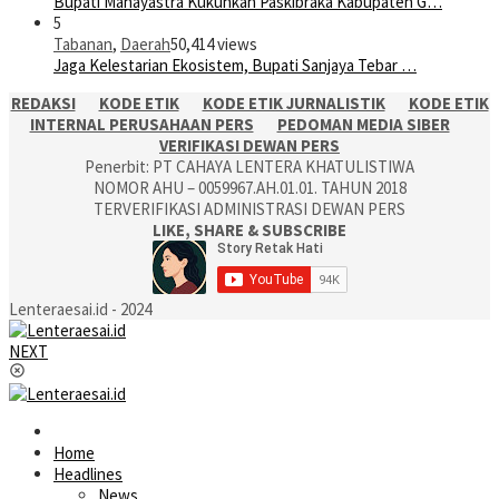
Bupati Mahayastra Kukuhkan Paskibraka Kabupaten G…
5
Tabanan
,
Daerah
50,414 views
Jaga Kelestarian Ekosistem, Bupati Sanjaya Tebar …
REDAKSI
KODE ETIK
KODE ETIK JURNALISTIK
KODE ETIK
INTERNAL PERUSAHAAN PERS
PEDOMAN MEDIA SIBER
VERIFIKASI DEWAN PERS
Penerbit: PT CAHAYA LENTERA KHATULISTIWA
NOMOR AHU – 0059967.AH.01.01. TAHUN 2018
TERVERIFIKASI ADMINISTRASI DEWAN PERS
LIKE, SHARE & SUBSCRIBE
Lenteraesai.id - 2024
NEXT
Home
Headlines
News