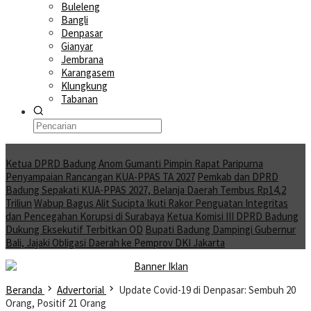
Buleleng
Bangli
Denpasar
Gianyar
Jembrana
Karangasem
Klungkung
Tabanan
Moving News
Ketua DPRD Badung Anom Gumanti Pimpin Rapat Paripurna
Penyampaian Rancangan KUA-PPAS TA 2027
Pemkab dan DPRD
Badung Sepakati KUA-PPAS 2027, Belanja Daerah Tembus Rp14,2
Triliun
Wabup Bagus Alit Sucipta Ikuti Rakor Penguatan Integritas
dan Pencegahan Korupsi di Surabaya
Ketua Komisi III DPRD Badung
Dukung Eksekutif Terbitkan OD
Bupati Badung Dampingi Gubernur
Bali, Jajaki Obligasi Daerah ke Pemprov DKI Jakarta
Beranda
Advertorial
Update Covid-19 di Denpasar: Sembuh 20
Orang, Positif 21 Orang