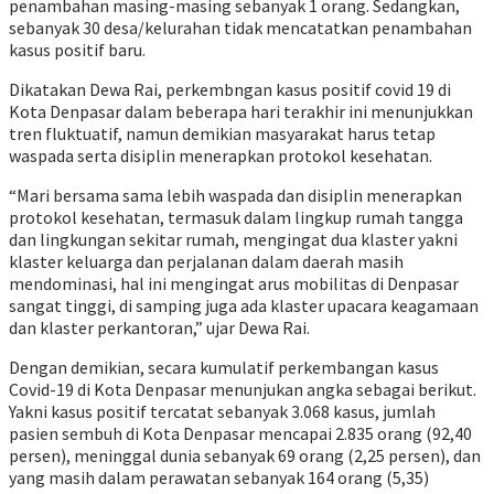
penambahan masing-masing sebanyak 1 orang. Sedangkan,
sebanyak 30 desa/kelurahan tidak mencatatkan penambahan
kasus positif baru.
Dikatakan Dewa Rai, perkembngan kasus positif covid 19 di
Kota Denpasar dalam beberapa hari terakhir ini menunjukkan
tren fluktuatif, namun demikian masyarakat harus tetap
waspada serta disiplin menerapkan protokol kesehatan.
“Mari bersama sama lebih waspada dan disiplin menerapkan
protokol kesehatan, termasuk dalam lingkup rumah tangga
dan lingkungan sekitar rumah, mengingat dua klaster yakni
klaster keluarga dan perjalanan dalam daerah masih
mendominasi, hal ini mengingat arus mobilitas di Denpasar
sangat tinggi, di samping juga ada klaster upacara keagamaan
dan klaster perkantoran,” ujar Dewa Rai.
Dengan demikian, secara kumulatif perkembangan kasus
Covid-19 di Kota Denpasar menunjukan angka sebagai berikut.
Yakni kasus positif tercatat sebanyak 3.068 kasus, jumlah
pasien sembuh di Kota Denpasar mencapai 2.835 orang (92,40
persen), meninggal dunia sebanyak 69 orang (2,25 persen), dan
yang masih dalam perawatan sebanyak 164 orang (5,35)