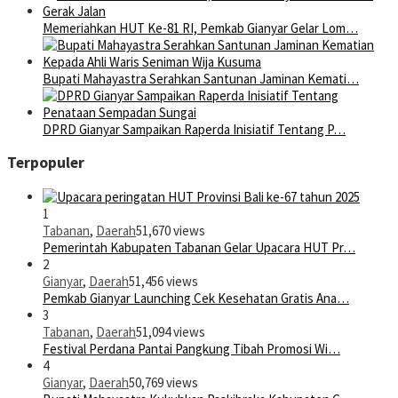
Memeriahkan HUT Ke-81 RI, Pemkab Gianyar Gelar Lom…
Bupati Mahayastra Serahkan Santunan Jaminan Kemati…
DPRD Gianyar Sampaikan Raperda Inisiatif Tentang P…
Terpopuler
1
Tabanan
,
Daerah
51,670 views
Pemerintah Kabupaten Tabanan Gelar Upacara HUT Pr…
2
Gianyar
,
Daerah
51,456 views
Pemkab Gianyar Launching Cek Kesehatan Gratis Ana…
3
Tabanan
,
Daerah
51,094 views
Festival Perdana Pantai Pangkung Tibah Promosi Wi…
4
Gianyar
,
Daerah
50,769 views