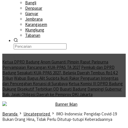
Bangli
Denpasar
Gianyar
Jembrana
Karangasem
Klungkung
Tabanan
Moving News
Ketua DPRD Badung Anom Gumanti Pimpin Rapat Paripurna
Penyampaian Rancangan KUA-PPAS TA 2027
Pemkab dan DPRD
Badung Sepakati KUA-PPAS 2027, Belanja Daerah Tembus Rp14,2
Triliun
Wabup Bagus Alit Sucipta Ikuti Rakor Penguatan Integritas
dan Pencegahan Korupsi di Surabaya
Ketua Komisi III DPRD Badung
Dukung Eksekutif Terbitkan OD
Bupati Badung Dampingi Gubernur
Bali, Jajaki Obligasi Daerah ke Pemprov DKI Jakarta
Beranda
Uncategorized
IMO-Indonesia: Pengidap Covid-19
Bukan Orang Hina, Tidak Perlu Ditutup-tutupi Keberadaannya