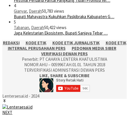
Festival Perdana Pantai Pangkung Tibah Promosi Wi…
4
Gianyar
,
Daerah
50,783 views
Bupati Mahayastra Kukuhkan Paskibraka Kabupaten G…
5
Tabanan
,
Daerah
50,422 views
Jaga Kelestarian Ekosistem, Bupati Sanjaya Tebar …
REDAKSI
KODE ETIK
KODE ETIK JURNALISTIK
KODE ETIK
INTERNAL PERUSAHAAN PERS
PEDOMAN MEDIA SIBER
VERIFIKASI DEWAN PERS
Penerbit: PT CAHAYA LENTERA KHATULISTIWA
NOMOR AHU – 0059967.AH.01.01. TAHUN 2018
TERVERIFIKASI ADMINISTRASI DEWAN PERS
LIKE, SHARE & SUBSCRIBE
Lenteraesai.id - 2024
NEXT