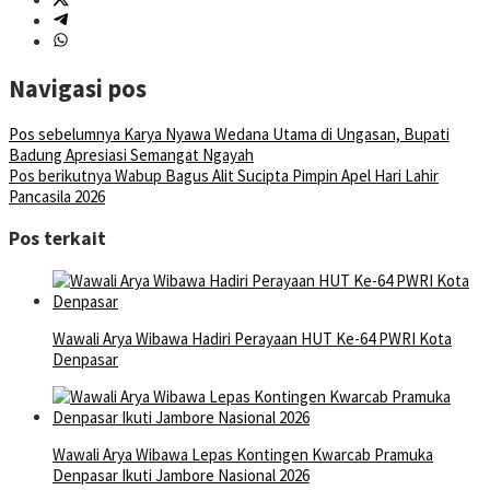
Navigasi pos
Pos sebelumnya
Karya Nyawa Wedana Utama di Ungasan, Bupati
Badung Apresiasi Semangat Ngayah
Pos berikutnya
Wabup Bagus Alit Sucipta Pimpin Apel Hari Lahir
Pancasila 2026
Pos terkait
Wawali Arya Wibawa Hadiri Perayaan HUT Ke-64 PWRI Kota
Denpasar
Wawali Arya Wibawa Lepas Kontingen Kwarcab Pramuka
Denpasar Ikuti Jambore Nasional 2026