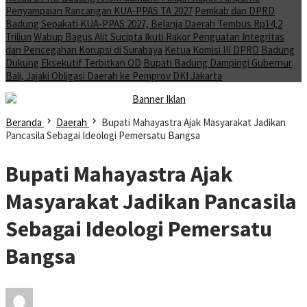
Penyampaian Rancangan KUA-PPAS TA 2027
Pemkab dan DPRD
Badung Sepakati KUA-PPAS 2027, Belanja Daerah Tembus Rp14,2
Triliun
Wabup Bagus Alit Sucipta Ikuti Rakor Penguatan Integritas
dan Pencegahan Korupsi di Surabaya
Ketua Komisi III DPRD Badung
Dukung Eksekutif Terbitkan OD
Bupati Badung Dampingi Gubernur
Bali, Jajaki Obligasi Daerah ke Pemprov DKI Jakarta
Beranda
Daerah
Bupati Mahayastra Ajak Masyarakat Jadikan
Pancasila Sebagai Ideologi Pemersatu Bangsa
Bupati Mahayastra Ajak
Masyarakat Jadikan Pancasila
Sebagai Ideologi Pemersatu
Bangsa