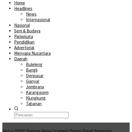
Home
Headlines
News
Internasional
Nasional
Seni & Budaya
Pariwisata
Pendidikan
Advertorial
Menyapa Nusantara
Daerah
Buleleng
Bangli
Denpasar
Gianyar
Jembrana
Karangasem
Klungkung
Tabanan
Moving News
Ketua DPRD Badung Anom Gumanti Pimpin Rapat Paripurna