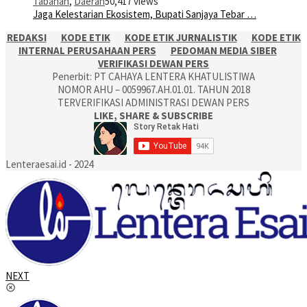
Tabanan
,
Daerah
50,417 views
Jaga Kelestarian Ekosistem, Bupati Sanjaya Tebar …
REDAKSI
KODE ETIK
KODE ETIK JURNALISTIK
KODE ETIK
INTERNAL PERUSAHAAN PERS
PEDOMAN MEDIA SIBER
VERIFIKASI DEWAN PERS
Penerbit: PT CAHAYA LENTERA KHATULISTIWA
NOMOR AHU – 0059967.AH.01.01. TAHUN 2018
TERVERIFIKASI ADMINISTRASI DEWAN PERS
LIKE, SHARE & SUBSCRIBE
Lenteraesai.id - 2024
NEXT