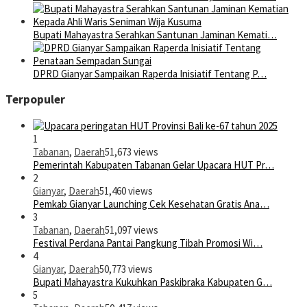
Bupati Mahayastra Serahkan Santunan Jaminan Kemati…
DPRD Gianyar Sampaikan Raperda Inisiatif Tentang P…
Terpopuler
1
Tabanan
,
Daerah
51,673 views
Pemerintah Kabupaten Tabanan Gelar Upacara HUT Pr…
2
Gianyar
,
Daerah
51,460 views
Pemkab Gianyar Launching Cek Kesehatan Gratis Ana…
3
Tabanan
,
Daerah
51,097 views
Festival Perdana Pantai Pangkung Tibah Promosi Wi…
4
Gianyar
,
Daerah
50,773 views
Bupati Mahayastra Kukuhkan Paskibraka Kabupaten G…
5