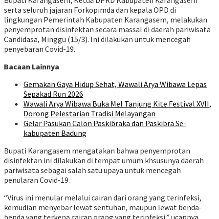
Bupati Karangasem, Ketua DPRD Kabupaten Karangasem
serta seluruh jajaran Forkopimda dan kepala OPD di
lingkungan Pemerintah Kabupaten Karangasem, melakukan
penyemprotan disinfektan secara massal di daerah pariwisata
Candidasa, Minggu (15/3). Ini dilakukan untuk mencegah
penyebaran Covid-19.
Bacaan Lainnya
Gemakan Gaya Hidup Sehat, Wawali Arya Wibawa Lepas
Sepakad Run 2026
Wawali Arya Wibawa Buka Mel Tanjung Kite Festival XVII,
Dorong Pelestarian Tradisi Melayangan
Gelar Pasukan Calon Paskibraka dan Paskibra Se-
kabupaten Badung
Bupati Karangasem mengatakan bahwa penyemprotan
disinfektan ini dilakukan di tempat umum khsusunya daerah
pariwisata sebagai salah satu upaya untuk mencegah
penularan Covid-19.
“Virus ini menular melalui cairan dari orang yang terinfeksi,
kemudian menyebar lewat sentuhan, maupun lewat benda-
benda yang terkena cairan orang yang terinfeksi,” ucapnya.