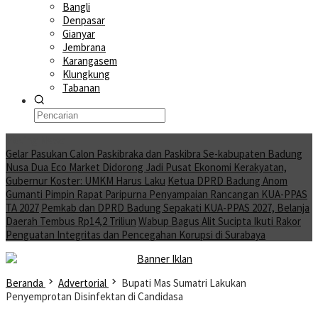
Bangli
Denpasar
Gianyar
Jembrana
Karangasem
Klungkung
Tabanan
Moving News
Gelar Pasukan Calon Paskibraka dan Paskibra Se-kabupaten Badung
Nusa Dua Eco Market Didorong Jadi Pusat Ekonomi Kerakyatan,
Gubernur Koster: UMKM Harus Laku
Ketua DPRD Badung Anom
Gumanti Pimpin Rapat Paripurna Penyampaian Rancangan KUA-PPAS
TA 2027
Pemkab dan DPRD Badung Sepakati KUA-PPAS 2027, Belanja
Daerah Tembus Rp14,2 Triliun
Wabup Bagus Alit Sucipta Ikuti Rakor
Penguatan Integritas dan Pencegahan Korupsi di Surabaya
Beranda
Advertorial
Bupati Mas Sumatri Lakukan
Penyemprotan Disinfektan di Candidasa