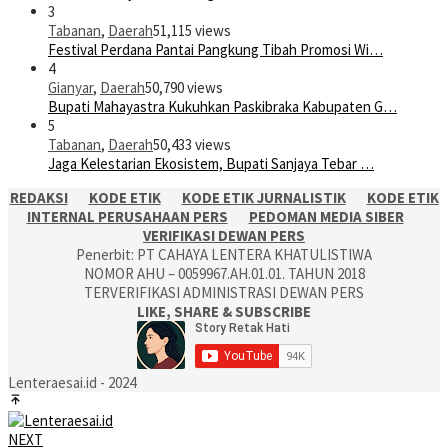
3
Tabanan
,
Daerah
51,115 views
Festival Perdana Pantai Pangkung Tibah Promosi Wi…
4
Gianyar
,
Daerah
50,790 views
Bupati Mahayastra Kukuhkan Paskibraka Kabupaten G…
5
Tabanan
,
Daerah
50,433 views
Jaga Kelestarian Ekosistem, Bupati Sanjaya Tebar …
REDAKSI
KODE ETIK
KODE ETIK JURNALISTIK
KODE ETIK
INTERNAL PERUSAHAAN PERS
PEDOMAN MEDIA SIBER
VERIFIKASI DEWAN PERS
Penerbit: PT CAHAYA LENTERA KHATULISTIWA
NOMOR AHU – 0059967.AH.01.01. TAHUN 2018
TERVERIFIKASI ADMINISTRASI DEWAN PERS
LIKE, SHARE & SUBSCRIBE
Lenteraesai.id - 2024
NEXT