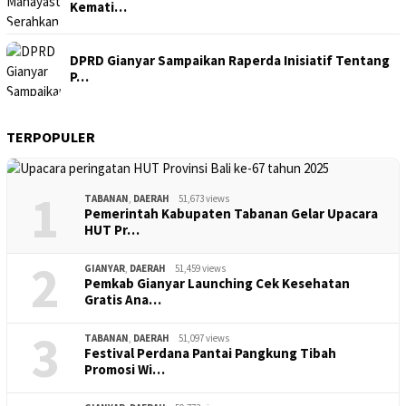
Kemati…
DPRD Gianyar Sampaikan Raperda Inisiatif Tentang
P…
TERPOPULER
1
TABANAN
,
DAERAH
51,673 views
Pemerintah Kabupaten Tabanan Gelar Upacara
HUT Pr…
2
GIANYAR
,
DAERAH
51,459 views
Pemkab Gianyar Launching Cek Kesehatan
Gratis Ana…
3
TABANAN
,
DAERAH
51,097 views
Festival Perdana Pantai Pangkung Tibah
Promosi Wi…