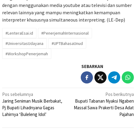
dengan menggunakan media youtube atau televisi dan sumber
relevan lainnya yang mampu meningkatkan kemampuan
interpreter khususnya simultaneous interpreting. (LE-Dep)
#LenteraEsai.id
#PenerjemahInternasional
#UniversitasUdayana
#UPTBahasaUnud
#WorkshopPenerjemah
SEBARKAN
Navigasi
Pos sebelumnya
Pos berikutnya
Jaring Seniman Musik Berbakat,
Bupati Tabanan Nyaksi Ngaben
pos
Pj Bupati Lihadnyana Gagas
Massal Sawa Prakerti Desa Adat
Lahirnya ‘Buleleng Idol’
Pajahan