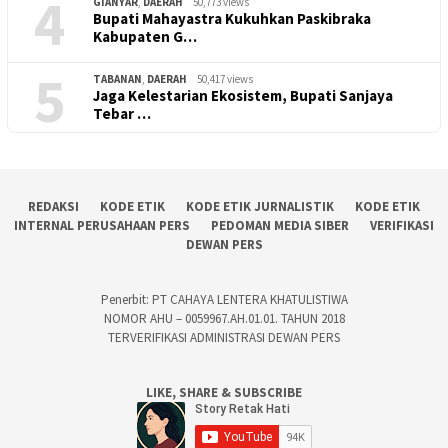
4
GIANYAR
,
DAERAH
50,773 views
Bupati Mahayastra Kukuhkan Paskibraka
Kabupaten G…
5
TABANAN
,
DAERAH
50,417 views
Jaga Kelestarian Ekosistem, Bupati Sanjaya
Tebar …
REDAKSI
KODE ETIK
KODE ETIK JURNALISTIK
KODE ETIK
INTERNAL PERUSAHAAN PERS
PEDOMAN MEDIA SIBER
VERIFIKASI
DEWAN PERS
Penerbit: PT CAHAYA LENTERA KHATULISTIWA
NOMOR AHU – 0059967.AH.01.01. TAHUN 2018
TERVERIFIKASI ADMINISTRASI DEWAN PERS
LIKE, SHARE & SUBSCRIBE