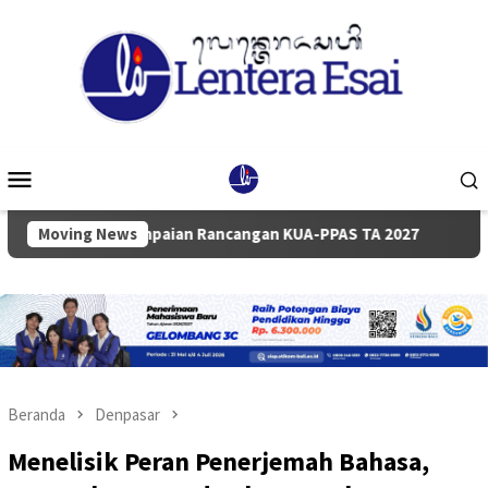
Loncat
ke
konten
Menu
Mobile
 Penyampaian Rancangan KUA-PPAS TA 2027
Moving News
Pemkab dan 
Beranda
Denpasar
Menelisik Peran Penerjemah Bahasa,