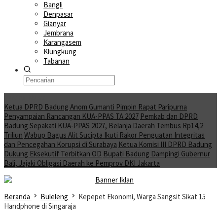
Bangli
Denpasar
Gianyar
Jembrana
Karangasem
Klungkung
Tabanan
Moving News
Ketua DPRD Badung Anom Gumanti Pimpin Rapat Paripurna
Penyampaian Rancangan KUA-PPAS TA 2027
Pemkab dan DPRD
Badung Sepakati KUA-PPAS 2027, Belanja Daerah Tembus Rp14,2
Triliun
Wabup Bagus Alit Sucipta Ikuti Rakor Penguatan Integritas
dan Pencegahan Korupsi di Surabaya
Ketua Komisi III DPRD Badung
Dukung Eksekutif Terbitkan OD
Bupati Badung Dampingi Gubernur
Bali, Jajaki Obligasi Daerah ke Pemprov DKI Jakarta
Beranda
Buleleng
Kepepet Ekonomi, Warga Sangsit Sikat 15
Handphone di Singaraja