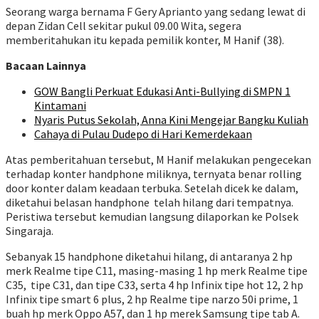
Seorang warga bernama F Gery Aprianto yang sedang lewat di
depan Zidan Cell sekitar pukul 09.00 Wita, segera
memberitahukan itu kepada pemilik konter, M Hanif (38).
Bacaan Lainnya
GOW Bangli Perkuat Edukasi Anti-Bullying di SMPN 1
Kintamani
Nyaris Putus Sekolah, Anna Kini Mengejar Bangku Kuliah
Cahaya di Pulau Dudepo di Hari Kemerdekaan
Atas pemberitahuan tersebut, M Hanif melakukan pengecekan
terhadap konter handphone miliknya, ternyata benar rolling
door konter dalam keadaan terbuka. Setelah dicek ke dalam,
diketahui belasan handphone telah hilang dari tempatnya.
Peristiwa tersebut kemudian langsung dilaporkan ke Polsek
Singaraja.
Sebanyak 15 handphone diketahui hilang, di antaranya 2 hp
merk Realme tipe C11, masing-masing 1 hp merk Realme tipe
C35, tipe C31, dan tipe C33, serta 4 hp Infinix tipe hot 12, 2 hp
Infinix tipe smart 6 plus, 2 hp Realme tipe narzo 50i prime, 1
buah hp merk Oppo A57, dan 1 hp merek Samsung tipe tab A.