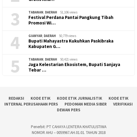
3
TABANAN
,
DAERAH
51,106 views
Festival Perdana Pantai Pangkung Tibah
Promosi Wi…
4
GIANYAR
,
DAERAH
50,779 views
Bupati Mahayastra Kukuhkan Paskibraka
Kabupaten G…
5
TABANAN
,
DAERAH
50,421 views
Jaga Kelestarian Ekosistem, Bupati Sanjaya
Tebar …
REDAKSI
KODE ETIK
KODE ETIK JURNALISTIK
KODE ETIK
INTERNAL PERUSAHAAN PERS
PEDOMAN MEDIA SIBER
VERIFIKASI
DEWAN PERS
Penerbit: PT CAHAYA LENTERA KHATULISTIWA
NOMOR AHU – 0059967.AH.01.01. TAHUN 2018