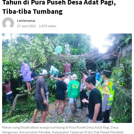
Tahun di Pura Puseh Desa Adat Pagi,
Tiba-tiba Tumbang
Lenteraesai
27 Juni 2022
1,675 views
Pohon yang disakralkan warga tumbang di Pura Puseh Desa Adat Pagi, Desa
Senganan, Kecamatan Penebel, Kabupaten Tabanan (Foto: Dok Polsek Penebel)