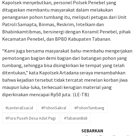
Kapolsek menyebutkan, personel Polsek Penebel yang
ditugaskan membantu masyarakat dalam melakukan
penanganan pohon tumbang itu, meliputi petugas dari Unit
Patroli Samapta, Binmas, Reskrim, Intelkam dan
Bhabinkamtibmas, bersinergi dengan Koramil Penebel, pihak
Kecamatan Penebel, dan BPBD Kabupaten Tabanan.
“Kami juga bersama masyarakat bahu-membahu mengerjakan
pemotongan bagian demi bagian dari batangan pohon yang
tumbang, sehingga bisa disingkirkan ke tempat yang telah
ditentukan,” kata Kapolsek Artadana seraya menambahkan
bahwa kejadian tersebut tidak tercatat menelan korban jiwa
maupun luka-luka, terkecuali kerugian material yang
diperkirakan mencapai Rp50 juta. (LE-TB)
#LenteraEsai.id
#PohonSakral
#PohonTumbang
#Pura Puseh Desa Adat Pagi
#TabananBali
SEBARKAN