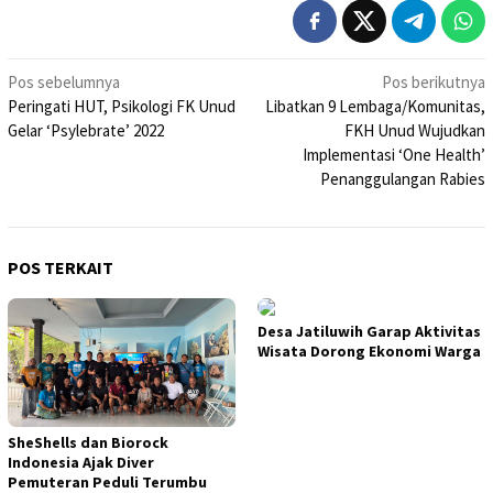
Navigasi
Pos sebelumnya
Pos berikutnya
Peringati HUT, Psikologi FK Unud
Libatkan 9 Lembaga/Komunitas,
pos
Gelar ‘Psylebrate’ 2022
FKH Unud Wujudkan
Implementasi ‘One Health’
Penanggulangan Rabies
POS TERKAIT
Desa Jatiluwih Garap Aktivitas
Wisata Dorong Ekonomi Warga
SheShells dan Biorock
Indonesia Ajak Diver
Pemuteran Peduli Terumbu