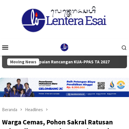
Loncat
ke
konten
Menu
Mobile
a Penyampaian Rancangan KUA-PPAS TA 2027
Moving News
Pemkab dan 
Beranda
Headlines
Warga Cemas, Pohon Sakral Ratusan