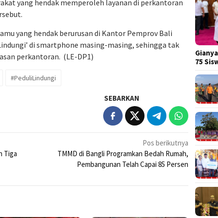
rakat yang hendak memperoleh layanan di perkantoran
rsebut.
u tamu yang hendak berurusan di Kantor Pemprov Bali
Lindungi’ di smartphone masing-masing, sehingga tak
Gianya
asan perkantoran. (LE-DP1)
75 Si
#PeduliLindungi
SEBARKAN
Pos berikutnya
 Tiga
TMMD di Bangli Programkan Bedah Rumah,
Pembangunan Telah Capai 85 Persen