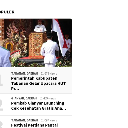
OPULER
1
TABANAN
,
DAERAH
51,673 views
Pemerintah Kabupaten
Tabanan Gelar Upacara HUT
Pr…
2
GIANYAR
,
DAERAH
51,459 views
Pemkab Gianyar Launching
Cek Kesehatan Gratis Ana…
3
TABANAN
,
DAERAH
51,097 views
Festival Perdana Pantai