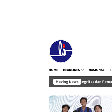
Loncat
tutup
ke
konten
HOME
HEADLINES
NASIONAL
S
ta Ikuti Rakor Penguatan Integritas dan Pencegahan Korupsi di 
Moving News