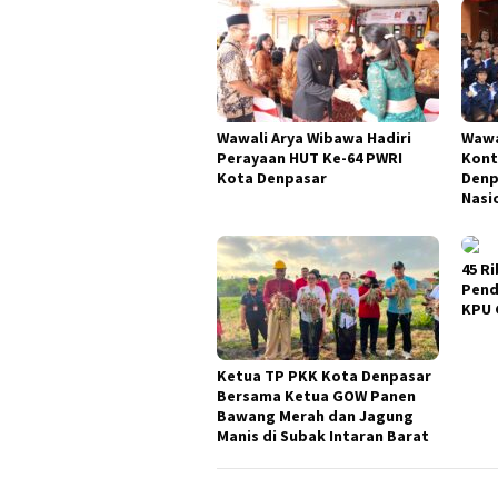
Wawali Arya Wibawa Hadiri
Wawa
Perayaan HUT Ke-64 PWRI
Kont
Kota Denpasar
Denp
Nasi
45 Ri
Pend
KPU 
Ketua TP PKK Kota Denpasar
Bersama Ketua GOW Panen
Bawang Merah dan Jagung
Manis di Subak Intaran Barat