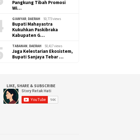
Pangkung Tibah Promosi
Wi…
4
GIANYAR
,
DAERAH
50,773 views
Bupati Mahayastra
Kukuhkan Paskibraka
Kabupaten G…
5
TABANAN
,
DAERAH
50,417 views
Jaga Kelestarian Ekosistem,
Bupati Sanjaya Tebar …
LIKE, SHARE & SUBSCRIBE