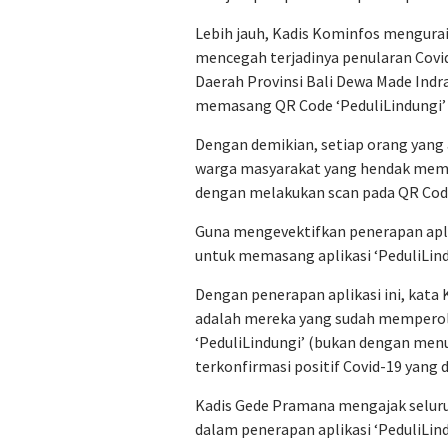
Lebih jauh, Kadis Kominfos mengurai,
mencegah terjadinya penularan Covid
Daerah Provinsi Bali Dewa Made Indra
memasang QR Code ‘PeduliLindungi’ 
Dengan demikian, setiap orang yang
warga masyarakat yang hendak memp
dengan melakukan scan pada QR Code 
Guna mengevektifkan penerapan aplik
untuk memasang aplikasi ‘PeduliLin
Dengan penerapan aplikasi ini, kata
adalah mereka yang sudah memperoleh
‘PeduliLindungi’ (bukan dengan menun
terkonfirmasi positif Covid-19 yang 
Kadis Gede Pramana mengajak seluru
dalam penerapan aplikasi ‘PeduliLind