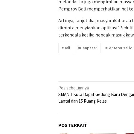
melandai. Ia juga mengimbau masya
Pemprov Bali memperhatikan hal te
Artinya, lanjut dia, masyarakat ata
diminta menyiapkan aplikasi ‘Peduli
terkendala ketika hendak masuk kaw
#Bali
#Denpasar
#LenteraEsai.id
Navigasi
Pos sebelumnya
SMAN 1 Kuta Dapat Gedung Baru Dengan
pos
Lantai dan 15 Ruang Kelas
POS TERKAIT