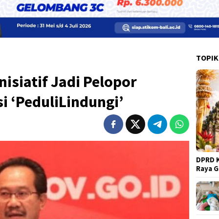
TOPIK
isiatif Jadi Pelopor
i ‘PeduliLindungi’
DPRD K
Raya 