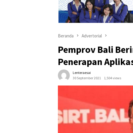
Beranda
Advertorial
Pemprov Bali Berin
Penerapan Aplikas
Lenteraesai
30 September 2021
1,504 views