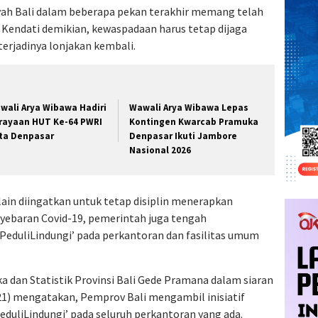
ayah Bali dalam beberapa pekan terakhir memang telah
Kendati demikian, kewaspadaan harus tetap dijaga
erjadinya lonjakan kembali.
wali Arya Wibawa Hadiri
Wawali Arya Wibawa Lepas
rayaan HUT Ke-64 PWRI
Kontingen Kwarcab Pramuka
ta Denpasar
Denpasar Ikuti Jambore
Nasional 2026
lain diingatkan untuk tetap disiplin menerapkan
yebaran Covid-19, pemerintah juga tengah
PeduliLindungi’ pada perkantoran dan fasilitas umum
a dan Statistik Provinsi Bali Gede Pramana dalam siaran
21) mengatakan, Pemprov Bali mengambil inisiatif
duliLindungi’ pada seluruh perkantoran yang ada.