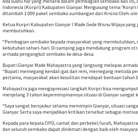
Ada suatu hal yang menarik dalam pembagian sembako kali ini, 
Indonesia (Korpri) Kabupaten Gianyar. Mengusung tema ‘Korpri P
ditambah 1.000 paket sembako sumbangan dari Krisna Oleh-oleh, 
Ketua Korpri Kabupaten Gianyar I Made Gede Wisnu Wijaya ya
membutuhkan.
“Pembagian sembako kepada masyarakat yang membutuhkan, di
kebutuhan sehari-hari. Di samping juga mendukung program st
armada pengangkut sembako ke desa-desa.
Bupati Gianyar Made Mahayastra yang langsung melepas armada
“Bupati memegang kendali gas dan rem, memegang metoda penan
pertama, masyarakat akan kesulitan mendapat bantuan tahun be
Mahayastra juga mengapresiasi langkah Korpri bisa mengumpul
menjelang 3 tahun kepemimpinannya situasi di Gianyar sangat ko
“Saya sangat bersyukur selama memimpin Gianyar, situasi sang
Gianyar. Serta saya menjadikan kritikan tersebut sebagai motivasi
Kepada para kepala OPD, camat dan perbekel/lurah, Mahayast
dan seluruh sembako dapat dinikmati dengan baik oleh masyar