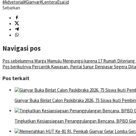
#Advetorial
#Gianyar
#LenteraEsai.id
Sebarkan
Navigasi pos
Pos sebelumnya
Warga Mamuju Mengungsi karena 17 Rumah Diterjang 
Pos berikutnya
Percantik Kawasan, Pantai Sanur Denpasar Segera Dita
Pos terkait
Gianyar Buka Binlat Calon Paskibraka 2026, 75 Siswa Ikuti Pembin
Tingkatkan Kesiapsiagaan Penanggulangan Bencana, BPBD Gia