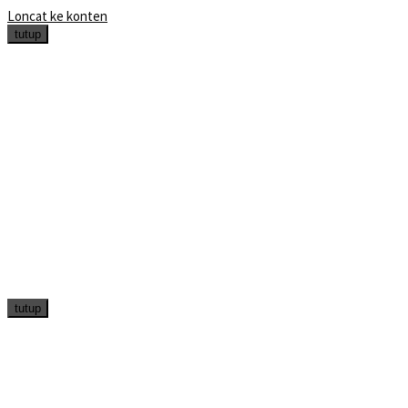
Loncat ke konten
tutup
tutup