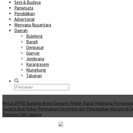
Seni & Budaya
Pariwisata
Pendidikan
Advertorial
Menyapa Nusantara
Daerah
Buleleng
Bangli
Denpasar
Gianyar
Jembrana
Karangasem
Klungkung
Tabanan
Moving News
Ketua DPRD Badung Anom Gumanti Pimpin Rapat Paripurna Penyampa
Sucipta Ikuti Rakor Penguatan Integritas dan Pencegahan Korupsi di 
Pemprov DKI Jakarta