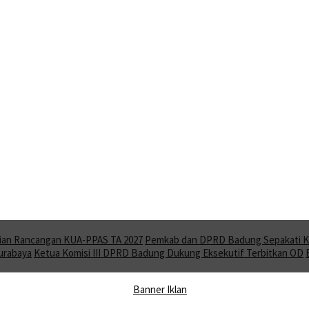
ian Rancangan KUA-PPAS TA 2027
Pemkab dan DPRD Badung Sepakati KU
Surabaya
Ketua Komisi III DPRD Badung Dukung Eksekutif Terbitkan OD