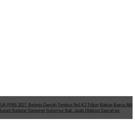
A-PPAS 2027, Belanja Daerah Tembus Rp14,2 Triliun
Wabup Bagus Alit
Bupati Badung Dampingi Gubernur Bali, Jajaki Obligasi Daerah ke