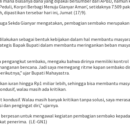
di mana biasanya dana yang dipakai bersumber dari APBD, namun k
eduli, Korpri Berbagi Menuju Gianyar Aman’, setidaknya 7.509 pa
dipastikan tersebar hari ini, Jumat (17/9).
ng juga Sekda Gianyar mengatakan, pembagian sembako merupaka
lakukan sebagai bentuk kebijakan dalam hal membantu masyara
rategis Bapak Bupati dalam membantu meringankan beban masyar
 pengangkut sembako, mengaku bahwa dirinya memiliki kontrol 
ganan bencana. Jadi saya memegang ritme kapan sembako disalu
rikutnya,” ujar Bupati Mahayastra.
kan iuran hingga Rp1 miliar lebih, sehingga bisa membantu mas
ndusif, walau masih ada kritikan.
at kondusif. Walau masih banyak kritikan tanpa solusi, saya m
 dan pengingat diri,” ujarnya.
ra berpesan untuk mengawal kegiatan pembagian sembako kepada
akat penerima. (LE-GN1)