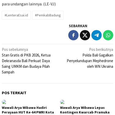
para undangan lainnya. (LE-VJ)
#LenteraEsai.id
#PemkabBadung
SEBARKAN
Navigasi
Pos sebelumnya
Pos berikutnya
Stan Gratis di PKB 2026, Ketua
Polda Bali Gagalkan
pos
Dekranasda Bali Perkuat Daya
Penyelundupan Mephedrone
Saing UMKM dan Budaya Pilah
oleh WN Ukraina
Sampah
POS TERKAIT
Wawali Arya Wibawa Hadiri
Wawali Arya Wibawa Lepas
Perayaan HUT Ke-64 PWRI Kota
Kontingen Kwarcab Pramuka