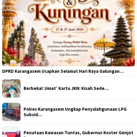
DPRD Karangasem Ucapkan Selamat Hari Raya Galungan…
Berbekal ‘Jimat’ Kartu JKN: Kisah Sede…
Polres Karangasem Ungkap Penyalahgunaan LPG
Subsid…
Penataan Kawasan Tuntas, Gubernur Koster Genjot