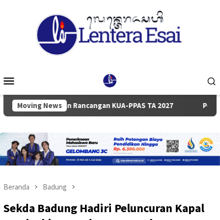
Loncat
ke
konten
Menu
Mobile
yampaian Rancangan KUA-PPAS TA 2027
Moving News
Pemkab dan DPRD
Beranda
Badung
Sekda Badung Hadiri Peluncuran Kapal