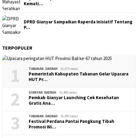
Kemati…
DPRD Gianyar Sampaikan Raperda Inisiatif Tentang
P…
TERPOPULER
1
TABANAN
,
DAERAH
51,673 views
Pemerintah Kabupaten Tabanan Gelar Upacara
HUT Pr…
2
GIANYAR
,
DAERAH
51,460 views
Pemkab Gianyar Launching Cek Kesehatan
Gratis Ana…
3
TABANAN
,
DAERAH
51,097 views
Festival Perdana Pantai Pangkung Tibah
Promosi Wi…