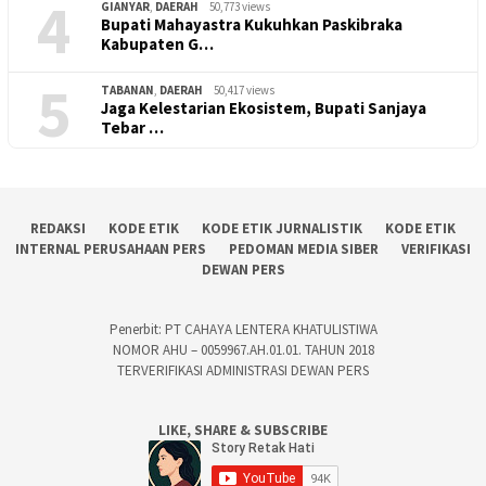
4
GIANYAR
,
DAERAH
50,773 views
Bupati Mahayastra Kukuhkan Paskibraka
Kabupaten G…
5
TABANAN
,
DAERAH
50,417 views
Jaga Kelestarian Ekosistem, Bupati Sanjaya
Tebar …
REDAKSI
KODE ETIK
KODE ETIK JURNALISTIK
KODE ETIK
INTERNAL PERUSAHAAN PERS
PEDOMAN MEDIA SIBER
VERIFIKASI
DEWAN PERS
Penerbit: PT CAHAYA LENTERA KHATULISTIWA
NOMOR AHU – 0059967.AH.01.01. TAHUN 2018
TERVERIFIKASI ADMINISTRASI DEWAN PERS
LIKE, SHARE & SUBSCRIBE