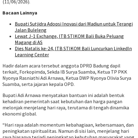
(11/06/2026).
Bacaan Lainnya
Bupati Sutjidra Adopsi Inovasi dari Madiun untuk Terangi
Jalan Buleleng
Lewat J-1 Exchange, ITB STIKOM Bali Buka Peluang
Magang di AS
Dies Natalis ke-24, ITB STIKOM Bali Luncurkan LinkedIn
Learning Center
Hadir dalam acara tersebut anggota DPRD Badung dapil
terkait, Forkopimda, Sekda IB Surya Suamba, Ketua TP PKK
Nyonya Rasniathi Adi Arnawa, Ketua DWP Nyonya Olivia Surya
Suamba, serta jajaran kepala OPD.
Bupati Adi Arnawa menyatakan bantuan ini adalah bentuk
kehadiran pemerintah saat kebutuhan dan harga pangan
melonjak menjelang hari raya, terutama di tengah dinamika
ekonomi global.
“Hari raya adalah momentum kebahagiaan, kebersamaan, dan
peningkatan spiritualitas. Namun di sisi lain, menjelang hari
raya biasanya terjadi peningkatan kebutuhan masyarakat yang