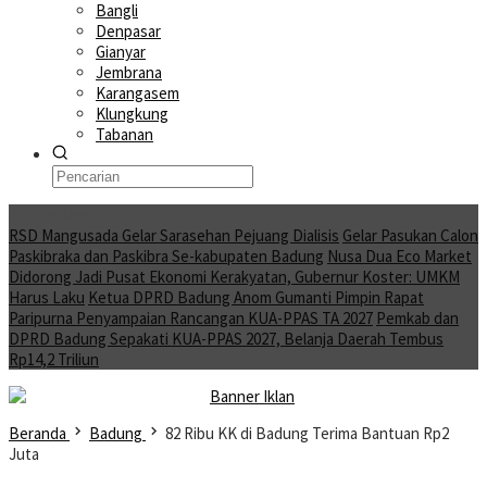
Bangli
Denpasar
Gianyar
Jembrana
Karangasem
Klungkung
Tabanan
Moving News
RSD Mangusada Gelar Sarasehan Pejuang Dialisis
Gelar Pasukan Calon
Paskibraka dan Paskibra Se-kabupaten Badung
Nusa Dua Eco Market
Didorong Jadi Pusat Ekonomi Kerakyatan, Gubernur Koster: UMKM
Harus Laku
Ketua DPRD Badung Anom Gumanti Pimpin Rapat
Paripurna Penyampaian Rancangan KUA-PPAS TA 2027
Pemkab dan
DPRD Badung Sepakati KUA-PPAS 2027, Belanja Daerah Tembus
Rp14,2 Triliun
Beranda
Badung
82 Ribu KK di Badung Terima Bantuan Rp2
Juta