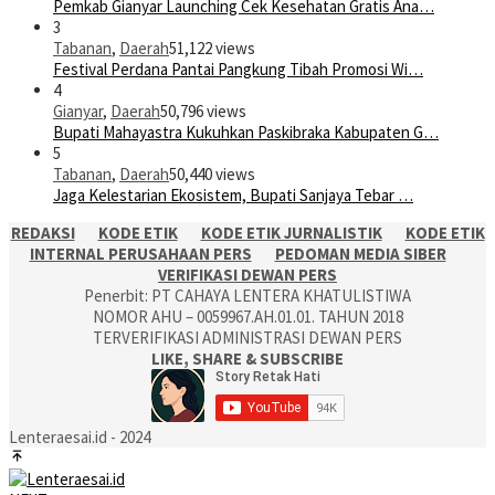
Pemkab Gianyar Launching Cek Kesehatan Gratis Ana…
3
Tabanan
,
Daerah
51,122 views
Festival Perdana Pantai Pangkung Tibah Promosi Wi…
4
Gianyar
,
Daerah
50,796 views
Bupati Mahayastra Kukuhkan Paskibraka Kabupaten G…
5
Tabanan
,
Daerah
50,440 views
Jaga Kelestarian Ekosistem, Bupati Sanjaya Tebar …
REDAKSI
KODE ETIK
KODE ETIK JURNALISTIK
KODE ETIK
INTERNAL PERUSAHAAN PERS
PEDOMAN MEDIA SIBER
VERIFIKASI DEWAN PERS
Penerbit: PT CAHAYA LENTERA KHATULISTIWA
NOMOR AHU – 0059967.AH.01.01. TAHUN 2018
TERVERIFIKASI ADMINISTRASI DEWAN PERS
LIKE, SHARE & SUBSCRIBE
Lenteraesai.id - 2024