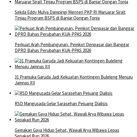
Sekda Eddy Mulya Dampingi Menteri PKP RI Maruarar Sirait
Tinjau Program BSPS di Banjar Oongan Tonja
Perkuat Arah Pembangunan, Pemkot Denpasar dan Banggar
DPRD Bahas Perubahan KUA-PPAS 2026
31 Pramuka Garuda Jadi Kekuatan Kontingen Buleleng Menuju
Jamnas XII
RSD Mangusada Gelar Sarasehan Pejuang Dialisis
Gemakan Gaya Hidup Sehat, Wawali Arya Wibawa Lepas
Sepakad Run 2026