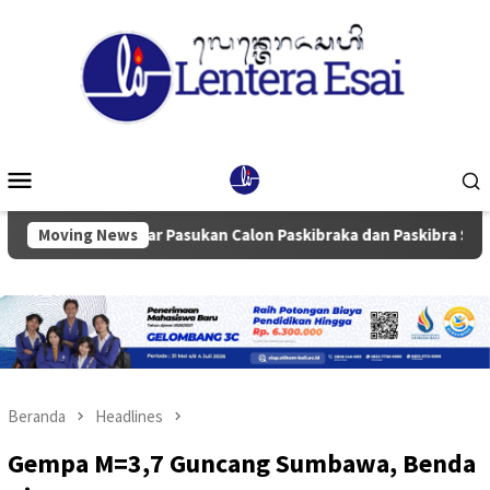
Loncat
ke
konten
Menu
Mobile
Moving News
Gelar Pasukan Calon Paskibraka dan Paskibra Se-kabupat
Beranda
Headlines
Gempa M=3,7 Guncang Sumbawa, Benda