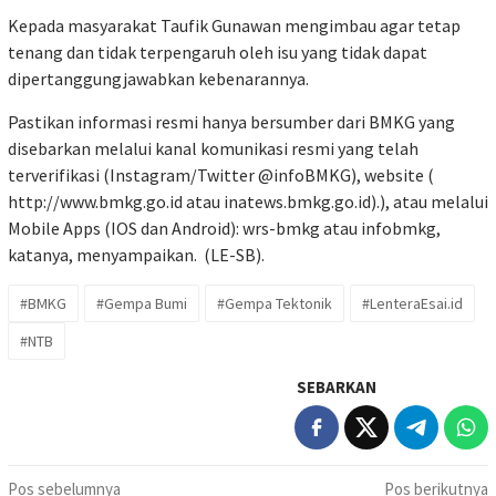
Kepada masyarakat Taufik Gunawan mengimbau agar tetap
tenang dan tidak terpengaruh oleh isu yang tidak dapat
dipertanggungjawabkan kebenarannya.
Pastikan informasi resmi hanya bersumber dari BMKG yang
disebarkan melalui kanal komunikasi resmi yang telah
terverifikasi (Instagram/Twitter @infoBMKG), website (
http://www.bmkg.go.id atau inatews.bmkg.go.id).), atau melalui
Mobile Apps (IOS dan Android): wrs-bmkg atau infobmkg,
katanya, menyampaikan. (LE-SB).
#BMKG
#Gempa Bumi
#Gempa Tektonik
#LenteraEsai.id
#NTB
SEBARKAN
Navigasi
Pos sebelumnya
Pos berikutnya