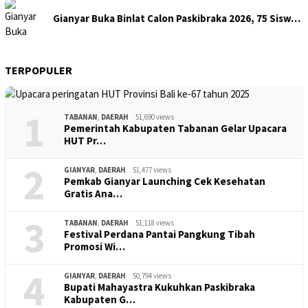
Gianyar Buka Binlat Calon Paskibraka 2026, 75 Sisw…
TERPOPULER
1
TABANAN
,
DAERAH
51,690 views
Pemerintah Kabupaten Tabanan Gelar Upacara
HUT Pr…
2
GIANYAR
,
DAERAH
51,477 views
Pemkab Gianyar Launching Cek Kesehatan
Gratis Ana…
3
TABANAN
,
DAERAH
51,118 views
Festival Perdana Pantai Pangkung Tibah
Promosi Wi…
4
GIANYAR
,
DAERAH
50,794 views
Bupati Mahayastra Kukuhkan Paskibraka
Kabupaten G…