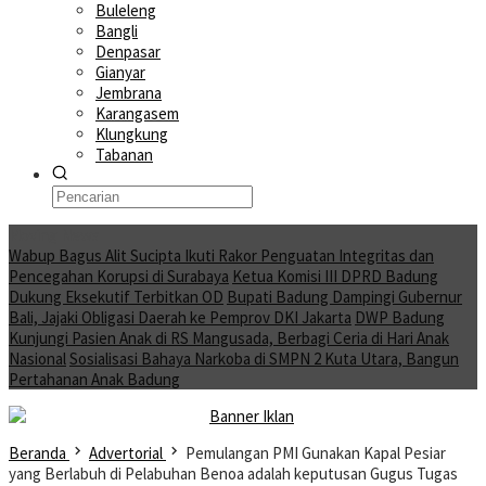
Buleleng
Bangli
Denpasar
Gianyar
Jembrana
Karangasem
Klungkung
Tabanan
Moving News
Wabup Bagus Alit Sucipta Ikuti Rakor Penguatan Integritas dan
Pencegahan Korupsi di Surabaya
Ketua Komisi III DPRD Badung
Dukung Eksekutif Terbitkan OD
Bupati Badung Dampingi Gubernur
Bali, Jajaki Obligasi Daerah ke Pemprov DKI Jakarta
DWP Badung
Kunjungi Pasien Anak di RS Mangusada, Berbagi Ceria di Hari Anak
Nasional
Sosialisasi Bahaya Narkoba di SMPN 2 Kuta Utara, Bangun
Pertahanan Anak Badung
Beranda
Advertorial
Pemulangan PMI Gunakan Kapal Pesiar
yang Berlabuh di Pelabuhan Benoa adalah keputusan Gugus Tugas