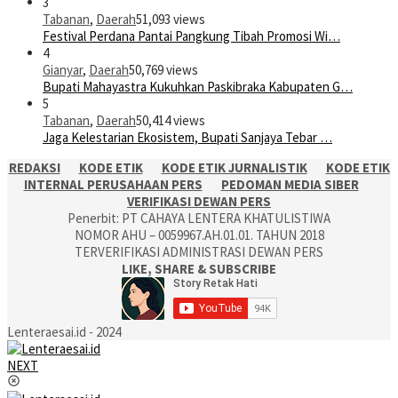
3
Tabanan
,
Daerah
51,093 views
Festival Perdana Pantai Pangkung Tibah Promosi Wi…
4
Gianyar
,
Daerah
50,769 views
Bupati Mahayastra Kukuhkan Paskibraka Kabupaten G…
5
Tabanan
,
Daerah
50,414 views
Jaga Kelestarian Ekosistem, Bupati Sanjaya Tebar …
REDAKSI
KODE ETIK
KODE ETIK JURNALISTIK
KODE ETIK
INTERNAL PERUSAHAAN PERS
PEDOMAN MEDIA SIBER
VERIFIKASI DEWAN PERS
Penerbit: PT CAHAYA LENTERA KHATULISTIWA
NOMOR AHU – 0059967.AH.01.01. TAHUN 2018
TERVERIFIKASI ADMINISTRASI DEWAN PERS
LIKE, SHARE & SUBSCRIBE
Lenteraesai.id - 2024
NEXT