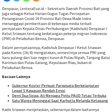
Denpasar, LenteraEsai.id – Sekretaris Daerah Provinsi Bali yang
juga sebagai Ketua Harian Gugus Tugas Percepatan
Penanganan Covid-19 Provinsi Bali Dewa Made Indra
menanggapi pemberitaan di beberapa media terkait
pernyataan Kepala Dinas Perhubungan (Kadishub) Denpasar I
Ketut Sriawan tentang kedatangan pekerja migran Indonesia
(PMI) di Pelabuhan Benoa, Denpasar.
Dalam pernyataannya, Kadishub Denpasar I Ketut Sriawan
pada Kamis (16/4) mengatakan, semestinya semua PMI yang
baru pulang dari luar negeri turun di Pulau Nipah, Tanjung Balai
Karimun dan Pulau Galang, Kepulauan Riau, bukan di
Pelabuhan Benoa.
Bacaan Lainnya
Gubernur Koster Perkuat Pariwisata Berkelanjutan
Lewat 5 Kawasan Rendah Emisi
Demi Dua Siswa, Ali Menjaga Pintu PAUD Tetap Terbuka
Satu Warga Meninggal Saat Karhutla Melanda Ketapang
Kadis Sriawan menjelaskan, sebenarnya dalam kaitannya