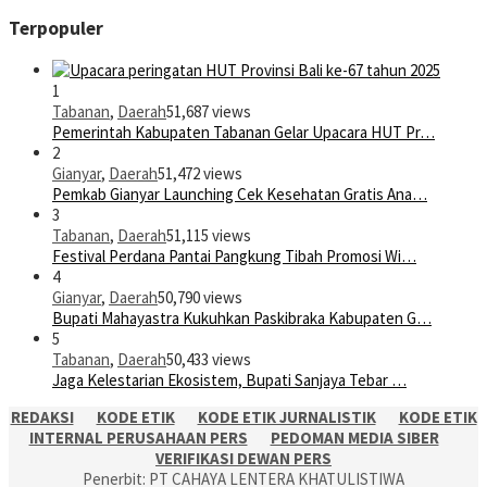
Terpopuler
1
Tabanan
,
Daerah
51,687 views
Pemerintah Kabupaten Tabanan Gelar Upacara HUT Pr…
2
Gianyar
,
Daerah
51,472 views
Pemkab Gianyar Launching Cek Kesehatan Gratis Ana…
3
Tabanan
,
Daerah
51,115 views
Festival Perdana Pantai Pangkung Tibah Promosi Wi…
4
Gianyar
,
Daerah
50,790 views
Bupati Mahayastra Kukuhkan Paskibraka Kabupaten G…
5
Tabanan
,
Daerah
50,433 views
Jaga Kelestarian Ekosistem, Bupati Sanjaya Tebar …
REDAKSI
KODE ETIK
KODE ETIK JURNALISTIK
KODE ETIK
INTERNAL PERUSAHAAN PERS
PEDOMAN MEDIA SIBER
VERIFIKASI DEWAN PERS
Penerbit: PT CAHAYA LENTERA KHATULISTIWA