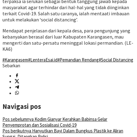
terpaksa ia serukan sebagai bentuk tanggung jawab kepada
masyarakat agar terhindar dari hal-hal yang tidak diinginkan
terkait Covid-19. Salah satu caranya, ialah mentaati imbauan
untuk melakukan ‘social distancing’.
Mendapat penjelasan dari kepala desa, para pengunjung yang
kebanyakan berasal dari luar Kabupaten Karangasen, mau
mengerti dan satu-persatu meninggal lokasi permandian. (LE-
KA6)
#Karangasem
#LenteraEsai.id
#Pemandian Rendang
#Social Distancing
Sebarkan
Navigasi pos
Pos sebelumnya
Kodim Gianyar Kerahkan Babinsa Gelar
Penyemprotan dan Sosialisasi Covid-19
Pos berikutnya
Hanyutkan Bayi Dalam Bungkus Plastik ke Aliran
Sungai, Ditangkap Polisi