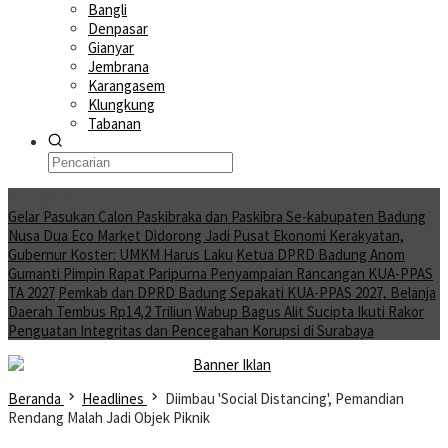
Bangli
Denpasar
Gianyar
Jembrana
Karangasem
Klungkung
Tabanan
Moving News
Gelar Pasukan Calon Paskibraka dan Paskibra Se-kabupaten Badung
Nusa Dua Eco Market Didorong Jadi Pusat Ekonomi Kerakyatan,
Gubernur Koster: UMKM Harus Laku
Ketua DPRD Badung Anom
Gumanti Pimpin Rapat Paripurna Penyampaian Rancangan KUA-PPAS
TA 2027
Pemkab dan DPRD Badung Sepakati KUA-PPAS 2027, Belanja
Daerah Tembus Rp14,2 Triliun
Wabup Bagus Alit Sucipta Ikuti Rakor
Penguatan Integritas dan Pencegahan Korupsi di Surabaya
Beranda
Headlines
Diimbau 'Social Distancing', Pemandian
Rendang Malah Jadi Objek Piknik