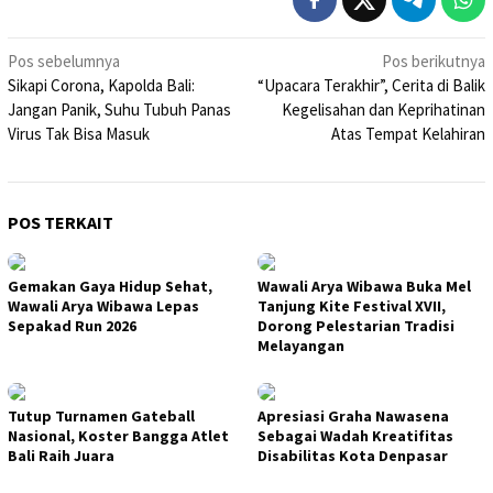
Navigasi
Pos sebelumnya
Pos berikutnya
Sikapi Corona, Kapolda Bali:
“Upacara Terakhir”, Cerita di Balik
pos
Jangan Panik, Suhu Tubuh Panas
Kegelisahan dan Keprihatinan
Virus Tak Bisa Masuk
Atas Tempat Kelahiran
POS TERKAIT
Gemakan Gaya Hidup Sehat,
Wawali Arya Wibawa Buka Mel
Wawali Arya Wibawa Lepas
Tanjung Kite Festival XVII,
Sepakad Run 2026
Dorong Pelestarian Tradisi
Melayangan
Tutup Turnamen Gateball
Apresiasi Graha Nawasena
Nasional, Koster Bangga Atlet
Sebagai Wadah Kreatifitas
Bali Raih Juara
Disabilitas Kota Denpasar