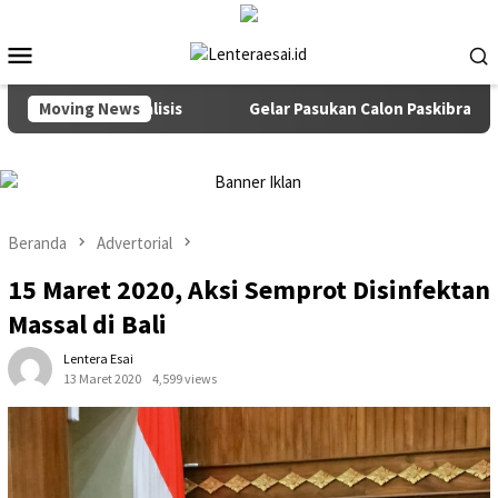
Loncat
ke
Menu
konten
Mobile
Pejuang Dialisis
Moving News
Gelar Pasukan Calon Paskibraka dan Pa
Beranda
Advertorial
15 Maret 2020, Aksi Semprot Disinfektan
Massal di Bali
Lentera Esai
13 Maret 2020
4,599 views