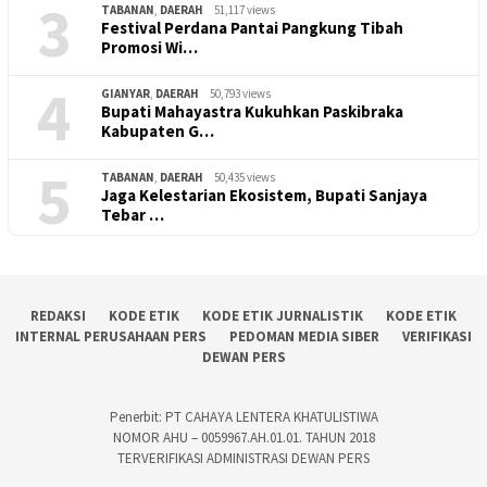
3
TABANAN
,
DAERAH
51,117 views
Festival Perdana Pantai Pangkung Tibah
Promosi Wi…
4
GIANYAR
,
DAERAH
50,793 views
Bupati Mahayastra Kukuhkan Paskibraka
Kabupaten G…
5
TABANAN
,
DAERAH
50,435 views
Jaga Kelestarian Ekosistem, Bupati Sanjaya
Tebar …
REDAKSI
KODE ETIK
KODE ETIK JURNALISTIK
KODE ETIK
INTERNAL PERUSAHAAN PERS
PEDOMAN MEDIA SIBER
VERIFIKASI
DEWAN PERS
Penerbit: PT CAHAYA LENTERA KHATULISTIWA
NOMOR AHU – 0059967.AH.01.01. TAHUN 2018
TERVERIFIKASI ADMINISTRASI DEWAN PERS