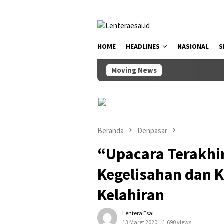
Loncat
tutup
ke
konten
HOME
HEADLINES
NASIONAL
S
Moving News
Ketua DP
Beranda
Denpasar
“Upacara Terakhir”
Kegelisahan dan 
Kelahiran
Lentera Esai
13 Maret 2020
1,690 views