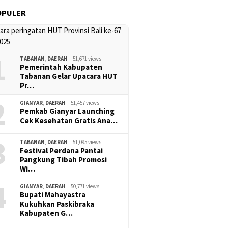
OPULER
1
TABANAN
,
DAERAH
51,671 views
Pemerintah Kabupaten
Tabanan Gelar Upacara HUT
Pr…
2
GIANYAR
,
DAERAH
51,457 views
Pemkab Gianyar Launching
Cek Kesehatan Gratis Ana…
3
TABANAN
,
DAERAH
51,095 views
Festival Perdana Pantai
Pangkung Tibah Promosi
Wi…
4
GIANYAR
,
DAERAH
50,771 views
Bupati Mahayastra
Kukuhkan Paskibraka
Kabupaten G…