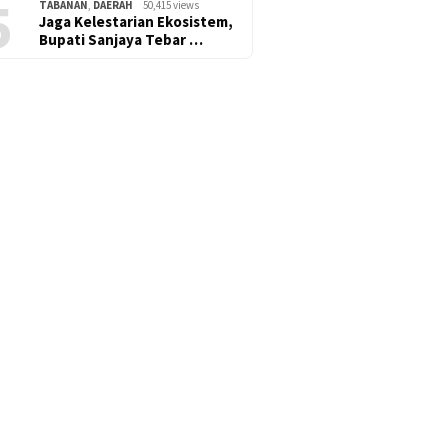
5
TABANAN
,
DAERAH
50,415 views
Jaga Kelestarian Ekosistem,
Bupati Sanjaya Tebar …