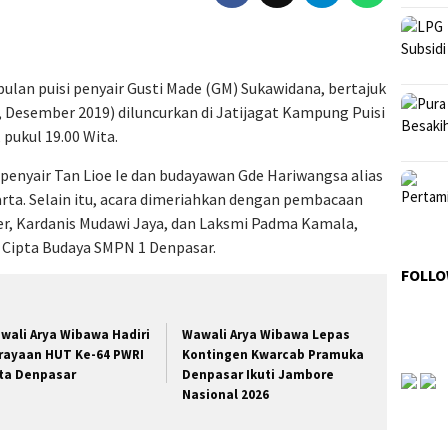
ulan puisi penyair Gusti Made (GM) Sukawidana, bertajuk
, Desember 2019) diluncurkan di Jatijagat Kampung Puisi
 pukul 19.00 Wita.
 penyair Tan Lioe Ie dan budayawan Gde Hariwangsa alias
rta. Selain itu, acara dimeriahkan dengan pembacaan
er, Kardanis Mudawi Jaya, dan Laksmi Padma Kamala,
r Cipta Budaya SMPN 1 Denpasar.
FOLLO
wali Arya Wibawa Hadiri
Wawali Arya Wibawa Lepas
rayaan HUT Ke-64 PWRI
Kontingen Kwarcab Pramuka
ta Denpasar
Denpasar Ikuti Jambore
Nasional 2026