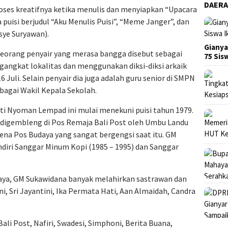
DAER
ses kreatifnya ketika menulis dan menyiapkan “Upacara
uisi berjudul “Aku Menulis Puisi”, “Meme Janger”, dan
sye Suryawan).
Gianya
seorang penyair yang merasa bangga disebut sebagai
75 Si
angkat lokalitas dan menggunakan diksi-diksi arkaik
 16 Juli. Selain penyair dia juga adalah guru senior di SMPN
bagai Wakil Kepala Sekolah.
sti Nyoman Lempad ini mulai menekuni puisi tahun 1979.
 digembleng di Pos Remaja Bali Post oleh Umbu Landu
rena Pos Budaya yang sangat bergengsi saat itu. GM
diri Sanggar Minum Kopi (1985 – 1995) dan Sanggar
aya, GM Sukawidana banyak melahirkan sastrawan dan
, Sri Jayantini, Ika Permata Hati, Aan Almaidah, Candra
ali Post, Nafiri, Swadesi, Simphoni, Berita Buana,