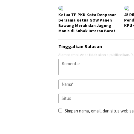
Ketua TP PKK Kota Denpasar
45 Ri
Bersama Ketua GOW Panen
Pend
Bawang Merah dan Jagung
KPU 
Manis di Subak Intaran Barat
Tinggalkan Balasan
Alamat email Anda tidak akan dipublikasikan.
Ru
Simpan nama, email, dan situs web sa