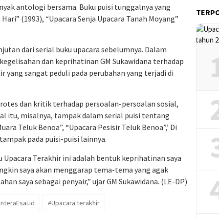
nyak antologi bersama. Buku puisi tunggalnya yang
TERP
 Hari” (1993), “Upacara Senja Upacara Tanah Moyang”
njutan dari serial buku upacara sebelumnya. Dalam
kegelisahan dan keprihatinan GM Sukawidana terhadap
ir yang sangat peduli pada perubahan yang terjadi di
otes dan kritik terhadap persoalan-persoalan sosial,
 Hal itu, misalnya, tampak dalam serial puisi tentang
uara Teluk Benoa”, “Upacara Pesisir Teluk Benoa”,’ Di
tampak pada puisi-puisi lainnya.
 Upacara Terakhir ini adalah bentuk keprihatinan saya
 mungkin saya akan menggarap tema-tema yang agak
ahan saya sebagai penyair,” ujar GM Sukawidana. (LE-DP)
nteraEsai.id
#Upacara terakhir