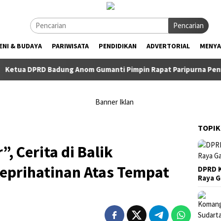
Pencarian
ENI & BUDAYA
PARIWISATA
PENDIDIKAN
ADVERTORIAL
MENYA
RD Badung Anom Gumanti Pimpin Rapat Paripurna Penyampaian 
TOPIK
, Cerita di Balik
Keprihatinan Atas Tempat
DPRD K
Raya 