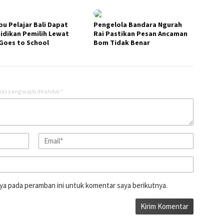
bu Pelajar Bali Dapat
Pengelola Bandara Ngurah
idikan Pemilih Lewat
Rai Pastikan Pesan Ancaman
Goes to School
Bom Tidak Benar
as yang wajib ditandai
*
ya pada peramban ini untuk komentar saya berikutnya.