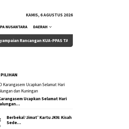
tutup
KAMIS, 6 AGUSTUS 2026
PA NUSANTARA
DAERAH
Rancangan KUA-PPAS TA 2027
Pemkab dan DPRD Badung Se
 PILIHAN
arangasem Ucapkan Selamat Hari
Galungan…
Berbekal ‘Jimat’ Kartu JKN: Kisah
Sede…