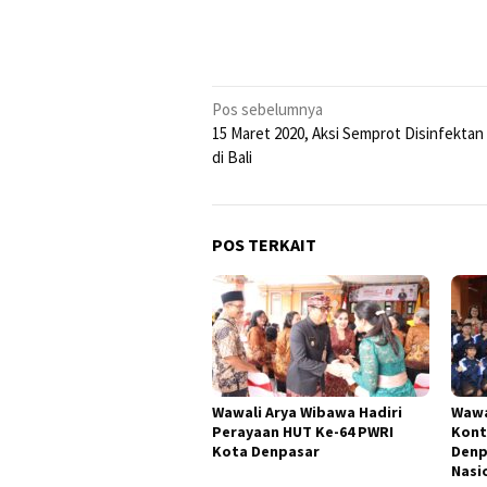
Navigasi
Pos sebelumnya
15 Maret 2020, Aksi Semprot Disinfektan
pos
di Bali
POS TERKAIT
Wawali Arya Wibawa Hadiri
Wawa
Perayaan HUT Ke-64 PWRI
Kont
Kota Denpasar
Denp
Nasi