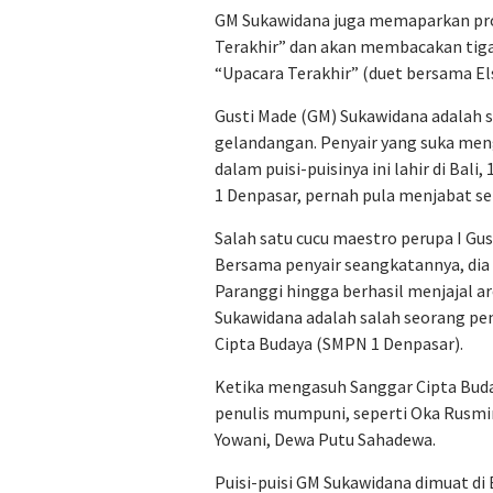
GM Sukawidana juga memaparkan pro
Terakhir” dan akan membacakan tiga p
“Upacara Terakhir” (duet bersama El
Gusti Made (GM) Sukawidana adalah 
gelandangan. Penyair yang suka meng
dalam puisi-puisinya ini lahir di Bali,
1 Denpasar, pernah pula menjabat se
Salah satu cucu maestro perupa I Gu
Bersama penyair seangkatannya, dia
Paranggi hingga berhasil menjajal a
Sukawidana adalah salah seorang pen
Cipta Budaya (SMPN 1 Denpasar).
Ketika mengasuh Sanggar Cipta Bud
penulis mumpuni, seperti Oka Rusmini
Yowani, Dewa Putu Sahadewa.
Puisi-puisi GM Sukawidana dimuat di B