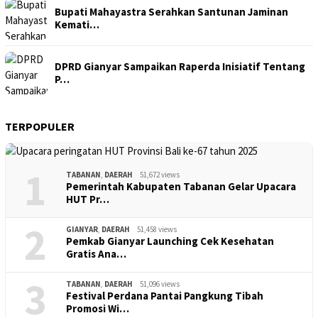
Bupati Mahayastra Serahkan Santunan Jaminan
Kemati…
DPRD Gianyar Sampaikan Raperda Inisiatif Tentang
P…
TERPOPULER
1
TABANAN
,
DAERAH
51,672 views
Pemerintah Kabupaten Tabanan Gelar Upacara
HUT Pr…
2
GIANYAR
,
DAERAH
51,458 views
Pemkab Gianyar Launching Cek Kesehatan
Gratis Ana…
3
TABANAN
,
DAERAH
51,096 views
Festival Perdana Pantai Pangkung Tibah
Promosi Wi…