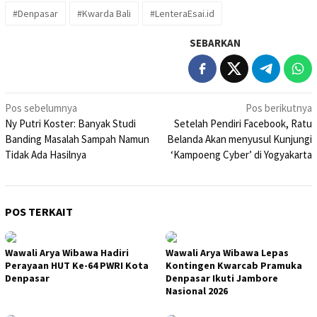
#Denpasar
#Kwarda Bali
#LenteraEsai.id
SEBARKAN
Navigasi
Pos sebelumnya
Pos berikutnya
Ny Putri Koster: Banyak Studi
Setelah Pendiri Facebook, Ratu
pos
Banding Masalah Sampah Namun
Belanda Akan menyusul Kunjungi
Tidak Ada Hasilnya
‘Kampoeng Cyber’ di Yogyakarta
POS TERKAIT
Wawali Arya Wibawa Hadiri
Wawali Arya Wibawa Lepas
Perayaan HUT Ke-64 PWRI Kota
Kontingen Kwarcab Pramuka
Denpasar
Denpasar Ikuti Jambore
Nasional 2026