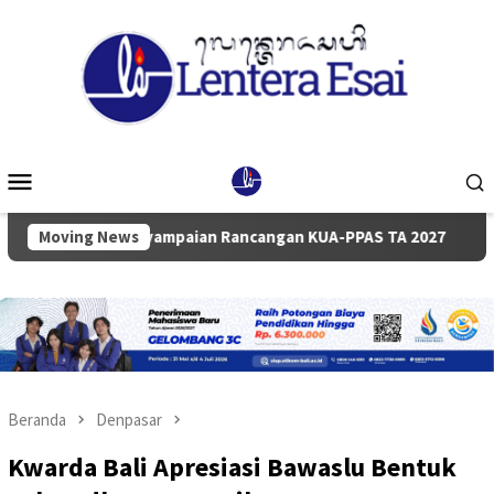
Loncat
ke
konten
Menu
Mobile
purna Penyampaian Rancangan KUA-PPAS TA 2027
Moving News
Pemkab
Beranda
Denpasar
Kwarda Bali Apresiasi Bawaslu Bentuk