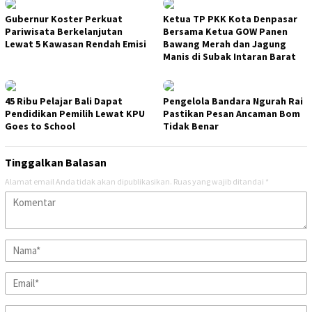
Gubernur Koster Perkuat
Ketua TP PKK Kota Denpasar
Pariwisata Berkelanjutan
Bersama Ketua GOW Panen
Lewat 5 Kawasan Rendah Emisi
Bawang Merah dan Jagung
Manis di Subak Intaran Barat
45 Ribu Pelajar Bali Dapat
Pengelola Bandara Ngurah Rai
Pendidikan Pemilih Lewat KPU
Pastikan Pesan Ancaman Bom
Goes to School
Tidak Benar
Tinggalkan Balasan
Alamat email Anda tidak akan dipublikasikan.
Ruas yang wajib ditandai
*