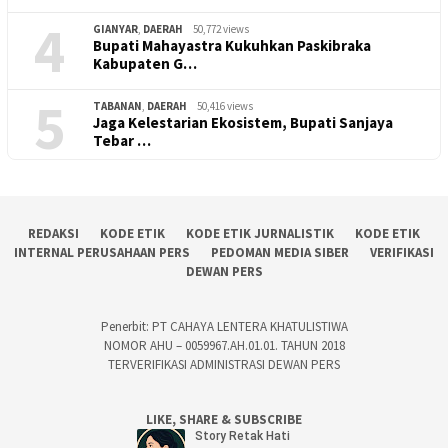
4
GIANYAR
,
DAERAH
50,772 views
Bupati Mahayastra Kukuhkan Paskibraka
Kabupaten G…
5
TABANAN
,
DAERAH
50,416 views
Jaga Kelestarian Ekosistem, Bupati Sanjaya
Tebar …
REDAKSI
KODE ETIK
KODE ETIK JURNALISTIK
KODE ETIK
INTERNAL PERUSAHAAN PERS
PEDOMAN MEDIA SIBER
VERIFIKASI
DEWAN PERS
Penerbit: PT CAHAYA LENTERA KHATULISTIWA
NOMOR AHU – 0059967.AH.01.01. TAHUN 2018
TERVERIFIKASI ADMINISTRASI DEWAN PERS
LIKE, SHARE & SUBSCRIBE