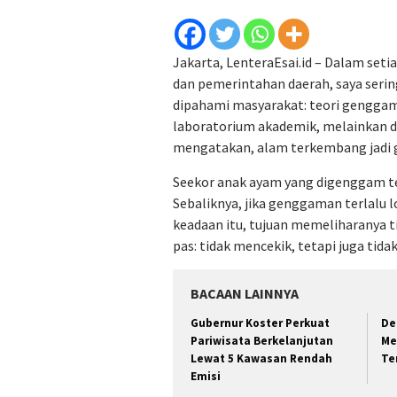
Jakarta, LenteraEsai.id – Dalam set
dan pemerintahan daerah, saya ser
dipahami masyarakat: teori genggam 
laboratorium akademik, melainkan d
mengatakan, alam terkembang jadi 
Seekor anak ayam yang digenggam ter
Sebaliknya, jika genggaman terlalu 
keadaan itu, tujuan memeliharanya t
pas: tidak mencekik, tetapi juga tid
BACAAN LAINNYA
Gubernur Koster Perkuat
De
Pariwisata Berkelanjutan
Me
Lewat 5 Kawasan Rendah
Te
Emisi