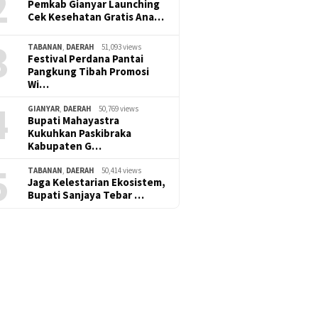
2
Pemkab Gianyar Launching
Cek Kesehatan Gratis Ana…
3
TABANAN
,
DAERAH
51,093 views
Festival Perdana Pantai
Pangkung Tibah Promosi
Wi…
4
GIANYAR
,
DAERAH
50,769 views
Bupati Mahayastra
Kukuhkan Paskibraka
Kabupaten G…
5
TABANAN
,
DAERAH
50,414 views
Jaga Kelestarian Ekosistem,
Bupati Sanjaya Tebar …