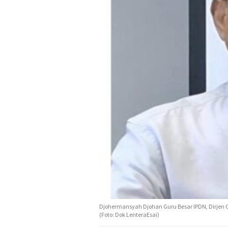
Djohermansyah Djohan Guru Besar IPDN, Dirjen 
(Foto: Dok LenteraEsai)