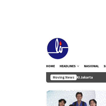
Loncat
tutup
ke
konten
HOME
HEADLINES
NASIONAL
S
bligasi Daerah ke Pemprov DKI Jakarta
Moving News
DWP Badung Kunjun