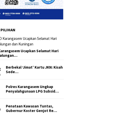
 PILIHAN
arangasem Ucapkan Selamat Hari
Galungan…
Berbekal ‘Jimat’ Kartu JKN: Kisah
Sede…
Polres Karangasem Ungkap
Penyalahgunaan LPG Subsid…
Penataan Kawasan Tuntas,
Gubernur Koster Genjot Re…