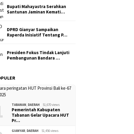
Bupati Mahayastra Serahkan
Santunan Jaminan Kemati…
DPRD Gianyar Sampaikan
Raperda Inisiatif Tentang P…
Presiden Fokus Tindak Lanjuti
Pembangunan Bandara …
OPULER
1
TABANAN
,
DAERAH
51,670 views
Pemerintah Kabupaten
Tabanan Gelar Upacara HUT
Pr…
GIANYAR
,
DAERAH
51,456 views