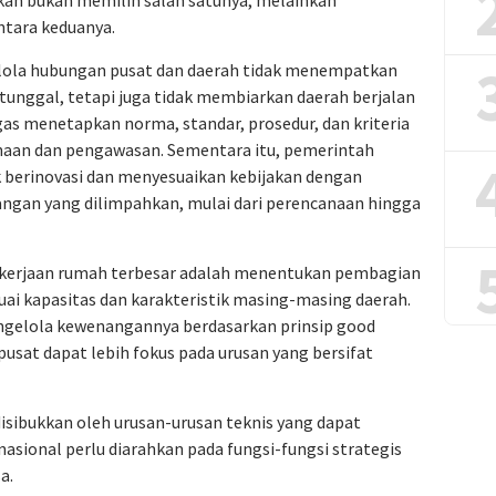
hkan bukan memilih salah satunya, melainkan
tara keduanya.
lola hubungan pusat dan daerah tidak menempatkan
unggal, tetapi juga tidak membiarkan daerah berjalan
as menetapkan norma, standar, prosedur, dan kriteria
naan dan pengawasan. Sementara itu, pemerintah
k berinovasi dan menyesuaikan kebijakan dengan
ngan yang dilimpahkan, mulai dari perencanaan hingga
pekerjaan rumah terbesar adalah menentukan pembagian
ai kapasitas dan karakteristik masing-masing daerah.
ngelola kewenangannya berdasarkan prinsip good
sat dapat lebih fokus pada urusan yang bersifat
isibukkan oleh urusan-urusan teknis yang dapat
 nasional perlu diarahkan pada fungsi-fungsi strategis
a.