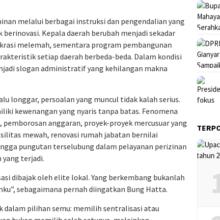
inan melalui berbagai instruksi dan pengendalian yang
k berinovasi. Kepala daerah berubah menjadi sekadar
birokrasi melemah, sementara program pembangunan
akteristik setiap daerah berbeda-beda. Dalam kondisi
jadi slogan administratif yang kehilangan makna
alu longgar, persoalan yang muncul tidak kalah serius.
liki kewenangan yang nyaris tanpa batas. Fenomena
rah, pemborosan anggaran, proyek-proyek mercusuar yang
TERP
ilitas mewah, renovasi rumah jabatan bernilai
, hingga pungutan terselubung dalam pelayanan perizinan
yang terjadi.
sasi dibajak oleh elite lokal. Yang berkembang bukanlah
anku”, sebagaimana pernah diingatkan Bung Hatta.
k dalam pilihan semu: memilih sentralisasi atau