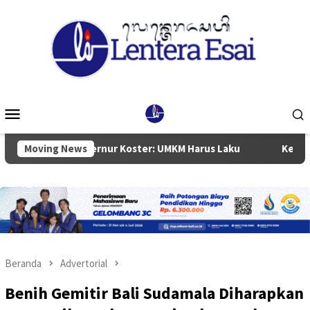
Loncat
ke
konten
Menu
Mobile
an, Gubernur Koster: UMKM Harus Laku
Moving News
Ketua DPRD Badun
Beranda
Advertorial
Benih Gemitir Bali Sudamala Diharapkan