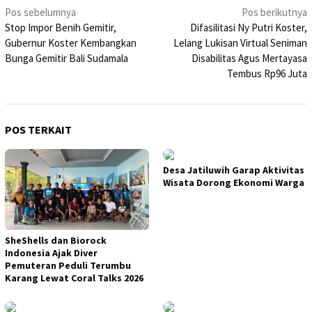
Navigasi
Pos sebelumnya
Pos berikutnya
Stop Impor Benih Gemitir,
Difasilitasi Ny Putri Koster,
pos
Gubernur Koster Kembangkan
Lelang Lukisan Virtual Seniman
Bunga Gemitir Bali Sudamala
Disabilitas Agus Mertayasa
Tembus Rp96 Juta
POS TERKAIT
Desa Jatiluwih Garap Aktivitas
Wisata Dorong Ekonomi Warga
SheShells dan Biorock
Indonesia Ajak Diver
Pemuteran Peduli Terumbu
Karang Lewat Coral Talks 2026