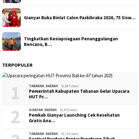
Gianyar Buka Binlat Calon Paskibraka 2026, 75 Sisw…
Tingkatkan Kesiapsiagaan Penanggulangan
Bencana, B…
TERPOPULER
1
TABANAN
,
DAERAH
51,687 views
Pemerintah Kabupaten Tabanan Gelar Upacara
HUT Pr…
2
GIANYAR
,
DAERAH
51,472 views
Pemkab Gianyar Launching Cek Kesehatan
Gratis Ana…
TABANAN
,
DAERAH
51,114 views
Festival Perdana Pantai Pangkung Tibah