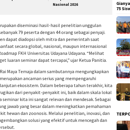
Gianya
Nasional 2026
75 Si
upakan diseminasi hasil-hasil penelitian unggulan
sebanyak 79 peserta dengan 44 orang sebagai penyaji.
sen dapat diadopsi oleh mitra dan pemerintah saat
nfaat secara global, nasional, maupun internasional
Roadmap FKH Universitas Udayana Udayana. “Melihat
get luaran seminar dapat tercapai,” ujar Ketua Panitia.
de Rai Maya Temaja dalam sambutannya mengungkapkan
s merupakan ancaman serius yang mempengaruhi
anjutan ekosistem. Dalam beberapa tahun terakhir, kita
ikan dari penyakit-penyakit ini, baik dalam skala lokal
a seminar kita ini sangat relevan dan mendesak. Sebagai
ggung jawab yang besar dalam meningkatkan pemahaman
t hewan dan zoonosis. Melalui penelitian, inovasi, dan
TERP
engembangkan solusi yang efektif untuk mencegah dan
rsebut.