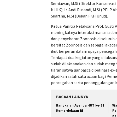
Semiawan, M.Si (Direktur Konservasi
KLHK); Ir. Andi Rusandi, M.Si (PELP A
Suartha, M.Si (Dekan FKH Unud).
Ketua Panitia Pelaksana Prof. Gust
meningkatnya interaksi manusia de
dan penyebaran Zoonosis di seluruh du
bersifat Zoonosis dan sebagai akade
ikut berperan dalam upaya pencega
Terdapat dua kegiatan yang dilaksan
sudah dilaksanakan dan sudah mengh
liaran satwa liar pasca dipelihara e
dijadikan salah satu acuan bagi Pem
pencegahan serta penanggulangan kej
BACAAN LAINNYA
Rangkaian Agenda HUT ke-81
Wa
Kemerdekaan RI
Pe
Ko