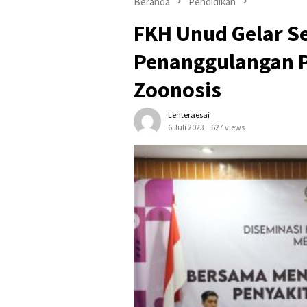
Beranda
Pendidikan
FKH Unud Gelar S
Penanggulangan 
Zoonosis
Lenteraesai
6 Juli 2023
627 views