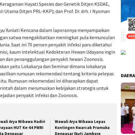
 Keragaman Hayati Spesies dan Genetik Ditjen KSDAE,
hli Utama Ditjen PRL-KKP); dan Prof. Dr. drh. I Nyoman
i Ayu Yuniati Kencana dalam laporannya menyampaikan
ngan satwa mengakibatkan meningkat pula kemunculan
nia. Saat ini 70 persen penyakit infeksi paru diketahui
misi, kaum intelektual Kedokteran Hewan Udayana ingin
han dan penanggulangan penyakit hewan Zoonosis.
akan yaitu Lokakarya dan Seminar dimana lokakarya
asilkan rumusan rekomendasi tentang kriteria pelepas
DAER
x-situ. Rumusan rekomendasi ini diharapkan dapat
erintah dalam merumuskan kebijakan strategis untuk
adian penyakit infeksi dan Zoonosis.
wali Arya Wibawa Hadiri
Wawali Arya Wibawa Lepas
rayaan HUT Ke-64 PWRI
Kontingen Kwarcab Pramuka
ta Denpasar
Denpasar Ikuti Jambore