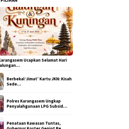
arangasem Ucapkan Selamat Hari
Galungan…
Berbekal ‘Jimat’ Kartu JKN: Kisah
Sede…
Polres Karangasem Ungkap
Penyalahgunaan LPG Subsid…
Penataan Kawasan Tuntas,
Gubernur Koster Genjot Re…