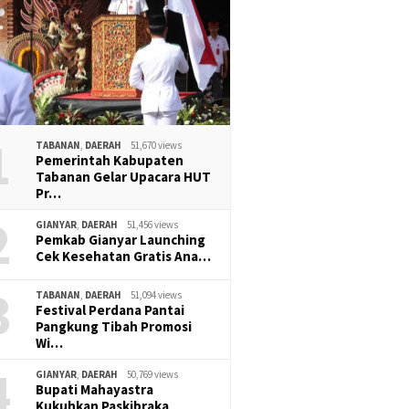
1
TABANAN
,
DAERAH
51,670 views
Pemerintah Kabupaten
Tabanan Gelar Upacara HUT
Pr…
2
GIANYAR
,
DAERAH
51,456 views
Pemkab Gianyar Launching
Cek Kesehatan Gratis Ana…
3
TABANAN
,
DAERAH
51,094 views
Festival Perdana Pantai
Pangkung Tibah Promosi
Wi…
4
GIANYAR
,
DAERAH
50,769 views
Bupati Mahayastra
Kukuhkan Paskibraka