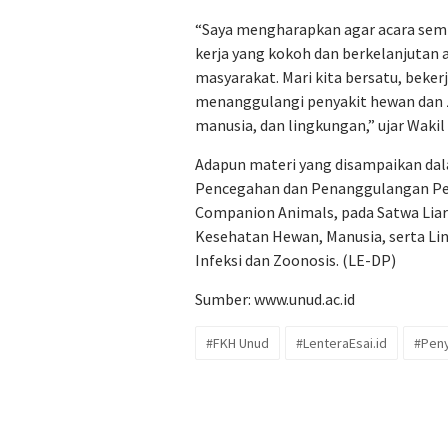
“Saya mengharapkan agar acara se
kerja yang kokoh dan berkelanjutan a
masyarakat. Mari kita bersatu, bek
menanggulangi penyakit hewan dan 
manusia, dan lingkungan,” ujar Wakil
Adapun materi yang disampaikan dal
Pencegahan dan Penanggulangan Peny
Companion Animals, pada Satwa Liar 
Kesehatan Hewan, Manusia, serta L
Infeksi dan Zoonosis. (LE-DP)
Sumber:
www.unud.ac.id
#FKH Unud
#LenteraEsai.id
#Peny