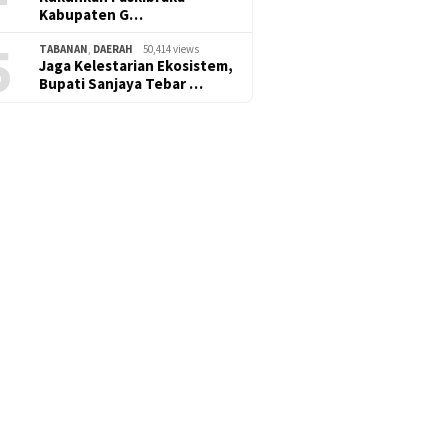
Kabupaten G…
5
TABANAN
,
DAERAH
50,414 views
Jaga Kelestarian Ekosistem,
Bupati Sanjaya Tebar …