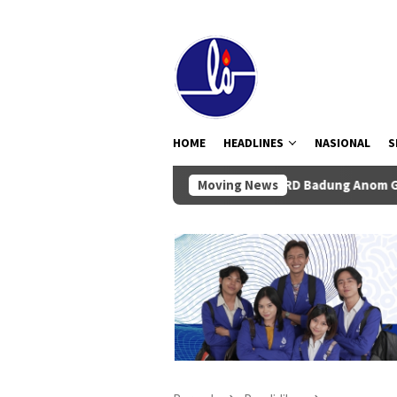
Loncat
tutup
ke
konten
HOME
HEADLINES
NASIONAL
S
Ketua DPRD Badung Anom Gumanti Pimpin Rap
Moving News