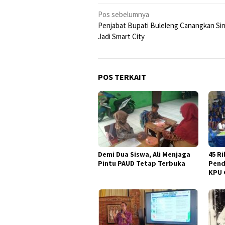
Navigasi
Pos sebelumnya
Penjabat Bupati Buleleng Canangkan Sin
pos
Jadi Smart City
POS TERKAIT
Demi Dua Siswa, Ali Menjaga
45 Ri
Pintu PAUD Tetap Terbuka
Pend
KPU 