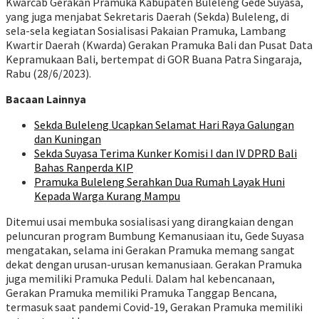
Kwarcab Gerakan Pramuka Kabupaten Buleleng Gede Suyasa,
yang juga menjabat Sekretaris Daerah (Sekda) Buleleng, di
sela-sela kegiatan Sosialisasi Pakaian Pramuka, Lambang
Kwartir Daerah (Kwarda) Gerakan Pramuka Bali dan Pusat Data
Kepramukaan Bali, bertempat di GOR Buana Patra Singaraja,
Rabu (28/6/2023).
Bacaan Lainnya
Sekda Buleleng Ucapkan Selamat Hari Raya Galungan
dan Kuningan
Sekda Suyasa Terima Kunker Komisi I dan IV DPRD Bali
Bahas Ranperda KIP
Pramuka Buleleng Serahkan Dua Rumah Layak Huni
Kepada Warga Kurang Mampu
Ditemui usai membuka sosialisasi yang dirangkaian dengan
peluncuran program Bumbung Kemanusiaan itu, Gede Suyasa
mengatakan, selama ini Gerakan Pramuka memang sangat
dekat dengan urusan-urusan kemanusiaan. Gerakan Pramuka
juga memiliki Pramuka Peduli. Dalam hal kebencanaan,
Gerakan Pramuka memiliki Pramuka Tanggap Bencana,
termasuk saat pandemi Covid-19, Gerakan Pramuka memiliki