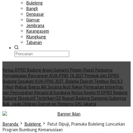
Buleleng
Bangli
Denpasar
Gianyar
Jembrana
Karangasem
Klungkung
Tabanan
Moving News
Ketua DPRD Badung Anom Gumanti Pimpin Rapat Paripurna
Penyampaian Rancangan KUA-PPAS TA 2027
Pemkab dan DPRD
Badung Sepakati KUA-PPAS 2027, Belanja Daerah Tembus Rp14,2
Triliun
Wabup Bagus Alit Sucipta Ikuti Rakor Penguatan Integritas
dan Pencegahan Korupsi di Surabaya
Ketua Komisi III DPRD Badung
Dukung Eksekutif Terbitkan OD
Bupati Badung Dampingi Gubernur
Bali, Jajaki Obligasi Daerah ke Pemprov DKI Jakarta
Beranda
Buleleng
Patut Dipuji, Pramuka Buleleng Luncurkan
Program Bumbung Kemanusiaan