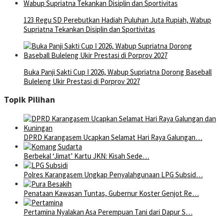
123 Regu SD Perebutkan Hadiah Puluhan Juta Rupiah, Wabup
Supriatna Tekankan Disiplin dan Sportivitas
Buka Panji Sakti Cup I 2026, Wabup Supriatna Dorong Baseball
Buleleng Ukir Prestasi di Porprov 2027
Topik Pilihan
DPRD Karangasem Ucapkan Selamat Hari Raya Galungan…
Berbekal ‘Jimat’ Kartu JKN: Kisah Sede…
Polres Karangasem Ungkap Penyalahgunaan LPG Subsid…
Penataan Kawasan Tuntas, Gubernur Koster Genjot Re…
Pertamina Nyalakan Asa Perempuan Tani dari Dapur S…