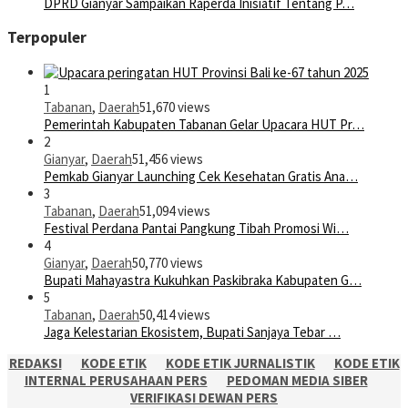
DPRD Gianyar Sampaikan Raperda Inisiatif Tentang P…
Terpopuler
1
Tabanan
,
Daerah
51,670 views
Pemerintah Kabupaten Tabanan Gelar Upacara HUT Pr…
2
Gianyar
,
Daerah
51,456 views
Pemkab Gianyar Launching Cek Kesehatan Gratis Ana…
3
Tabanan
,
Daerah
51,094 views
Festival Perdana Pantai Pangkung Tibah Promosi Wi…
4
Gianyar
,
Daerah
50,770 views
Bupati Mahayastra Kukuhkan Paskibraka Kabupaten G…
5
Tabanan
,
Daerah
50,414 views
Jaga Kelestarian Ekosistem, Bupati Sanjaya Tebar …
REDAKSI
KODE ETIK
KODE ETIK JURNALISTIK
KODE ETIK
INTERNAL PERUSAHAAN PERS
PEDOMAN MEDIA SIBER
VERIFIKASI DEWAN PERS