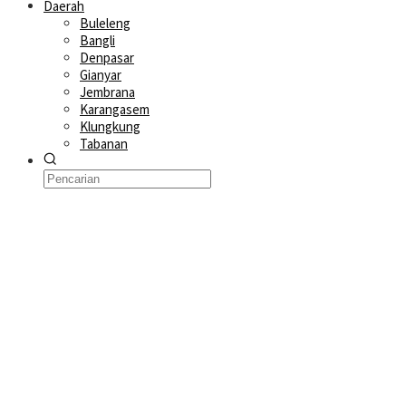
Daerah
Buleleng
Bangli
Denpasar
Gianyar
Jembrana
Karangasem
Klungkung
Tabanan