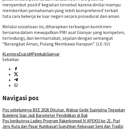
menyambut positif kegiatan tersebut karena dinilai mampu
memberikan pemahaman yang lebih komprehensif terkait
tata cara bekerja ke luar negeri secara prosedural dan aman.
Melalui sosialisasi ini, diharapkan terbangun komitmen
bersama dalam mewujudkan PMI asal Gianyar yang kompeten,
terlindungi, dan bermartabat, sejalan dengan semangat
“Berangkat Aman, Pulang Membawa Harapan”. (LE-VJ)
#LenteraEsai.id
#PemkabGianyar
Sebarkan
Navigasi pos
Pos sebelumnya
BEE 2026 Ditutup, Wabup Gede Supriatna Tegaskan
Buleleng Siap Jadi Barometer Pendidikan di Bali
Pos berikutnya
Ladies Program Rakerkomwil IV APEKSI ke-21, Puri
Jero Kuta dan Pasar Kumbasari Suguhkan Kekayaan Seni dan Tradisi