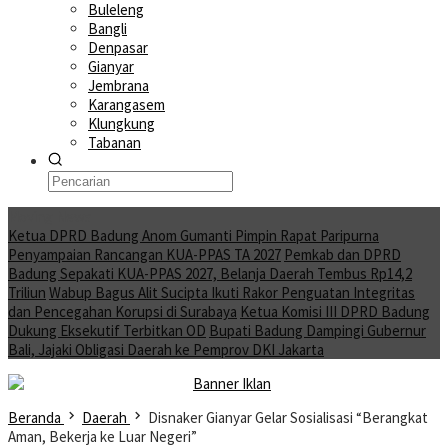
Buleleng
Bangli
Denpasar
Gianyar
Jembrana
Karangasem
Klungkung
Tabanan
Moving News
Ketua DPRD Badung Anom Gumanti Pimpin Rapat Paripurna
Penyampaian Rancangan KUA-PPAS TA 2027
Pemkab dan DPRD
Badung Sepakati KUA-PPAS 2027, Belanja Daerah Tembus Rp14,2
Triliun
Wabup Bagus Alit Sucipta Ikuti Rakor Penguatan Integritas
dan Pencegahan Korupsi di Surabaya
Ketua Komisi III DPRD Badung
Dukung Eksekutif Terbitkan OD
Bupati Badung Dampingi Gubernur
Bali, Jajaki Obligasi Daerah ke Pemprov DKI Jakarta
Beranda
Daerah
Disnaker Gianyar Gelar Sosialisasi “Berangkat
Aman, Bekerja ke Luar Negeri”