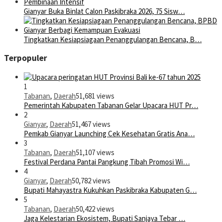
Gianyar Buka Binlat Calon Paskibraka 2026, 75 Sisw…
Tingkatkan Kesiapsiagaan Penanggulangan Bencana, B…
Terpopuler
1
Tabanan
,
Daerah
51,681 views
Pemerintah Kabupaten Tabanan Gelar Upacara HUT Pr…
2
Gianyar
,
Daerah
51,467 views
Pemkab Gianyar Launching Cek Kesehatan Gratis Ana…
3
Tabanan
,
Daerah
51,107 views
Festival Perdana Pantai Pangkung Tibah Promosi Wi…
4
Gianyar
,
Daerah
50,782 views
Bupati Mahayastra Kukuhkan Paskibraka Kabupaten G…
5
Tabanan
,
Daerah
50,422 views
Jaga Kelestarian Ekosistem, Bupati Sanjaya Tebar …