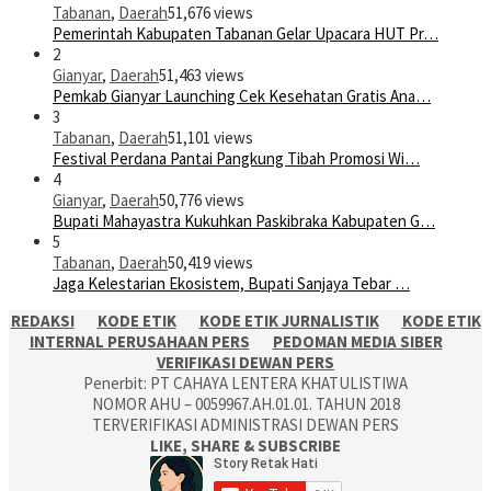
Tabanan
,
Daerah
51,676 views
Pemerintah Kabupaten Tabanan Gelar Upacara HUT Pr…
2
Gianyar
,
Daerah
51,463 views
Pemkab Gianyar Launching Cek Kesehatan Gratis Ana…
3
Tabanan
,
Daerah
51,101 views
Festival Perdana Pantai Pangkung Tibah Promosi Wi…
4
Gianyar
,
Daerah
50,776 views
Bupati Mahayastra Kukuhkan Paskibraka Kabupaten G…
5
Tabanan
,
Daerah
50,419 views
Jaga Kelestarian Ekosistem, Bupati Sanjaya Tebar …
REDAKSI
KODE ETIK
KODE ETIK JURNALISTIK
KODE ETIK
INTERNAL PERUSAHAAN PERS
PEDOMAN MEDIA SIBER
VERIFIKASI DEWAN PERS
Penerbit: PT CAHAYA LENTERA KHATULISTIWA
NOMOR AHU – 0059967.AH.01.01. TAHUN 2018
TERVERIFIKASI ADMINISTRASI DEWAN PERS
LIKE, SHARE & SUBSCRIBE