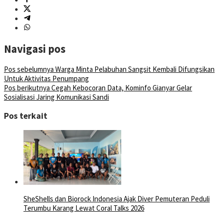
Navigasi pos
Pos sebelumnya
Warga Minta Pelabuhan Sangsit Kembali Difungsikan
Untuk Aktivitas Penumpang
Pos berikutnya
Cegah Kebocoran Data, Kominfo Gianyar Gelar
Sosialisasi Jaring Komunikasi Sandi
Pos terkait
SheShells dan Biorock Indonesia Ajak Diver Pemuteran Peduli
Terumbu Karang Lewat Coral Talks 2026