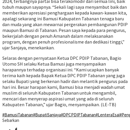
2024, terbangnya partai bisa terakomodir dari semua lini, baik
tubuh maupun sayapnya. “Sekali lagi saya menyambut baik dan
memberikan apresiasi penghargaan kepada kawan-kawan kita,
apalagi sekarang ini Bamusi Kabupaten Tabanan tenaga baru
dan muda yang akan mewarnai pergerakan pembangunan PDIP
maupun Bamusi di Tabanan. Pesan saya kepada para pengurus,
bekerjalah dengan penuh Amanah dalam melaksanakan
program, dengan penuh profesionalisme dan dedikasi tinggi,”
ujar Sanjaya, menekankan.
Selaras dengan pernyataan Ketua DPC PDIP Tabanan, Bagio
Utomo SH selaku Ketua Bamusi juga menyampaikan
harapannya terhadap organisasi ini. “Kami ucapkan banyak
terima kaih kepada Bapak Ketua DPC PDIP Tabanan yang juga
selaku Bupati yang berkenan hadir dan melantik pengurus pada
hari ini. Besar harapan kami, Bamusi bisa menjadi wadah umat
muslim di seluruh Kabupaten Tabanan untuk mengambil,
mencari dan menyerap aspirasi umat yang ada di seluruh
Kabupaten Tabanan,” ujar Bagio, menyampaikan. (LE-TB)
#BamusiTabanan
#BupatiSanjaya
#DPCPDIPTabanan
#LenteraEsai
#Pen
Sebarkan