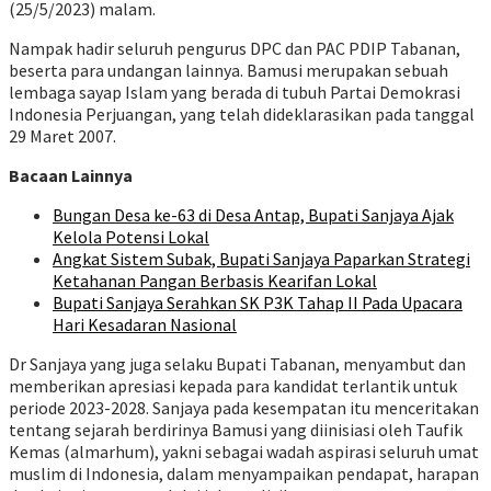
(25/5/2023) malam.
Nampak hadir seluruh pengurus DPC dan PAC PDIP Tabanan,
beserta para undangan lainnya. Bamusi merupakan sebuah
lembaga sayap Islam yang berada di tubuh Partai Demokrasi
Indonesia Perjuangan, yang telah dideklarasikan pada tanggal
29 Maret 2007.
Bacaan Lainnya
Bungan Desa ke-63 di Desa Antap, Bupati Sanjaya Ajak
Kelola Potensi Lokal
Angkat Sistem Subak, Bupati Sanjaya Paparkan Strategi
Ketahanan Pangan Berbasis Kearifan Lokal
Bupati Sanjaya Serahkan SK P3K Tahap II Pada Upacara
Hari Kesadaran Nasional
Dr Sanjaya yang juga selaku Bupati Tabanan, menyambut dan
memberikan apresiasi kepada para kandidat terlantik untuk
periode 2023-2028. Sanjaya pada kesempatan itu menceritakan
tentang sejarah berdirinya Bamusi yang diinisiasi oleh Taufik
Kemas (almarhum), yakni sebagai wadah aspirasi seluruh umat
muslim di Indonesia, dalam menyampaikan pendapat, harapan