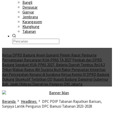
Bangli
Denpasar
Gianyar
Jembrana
Karangasem
Klungkung
Tabanan
Moving News
Ketua DPRD Badung Anom Gumanti Pimpin Rapat Paripurna
Penyampaian Rancangan KUA-PPAS TA 2027
Pemkab dan DPRD
Badung Sepakati KUA-PPAS 2027, Belanja Daerah Tembus Rp14,2
Triliun
Wabup Bagus Alit Sucipta Ikuti Rakor Penguatan Integritas
dan Pencegahan Korupsi di Surabaya
Ketua Komisi III DPRD Badung
Dukung Eksekutif Terbitkan OD
Bupati Badung Dampingi Gubernur
Bali, Jajaki Obligasi Daerah ke Pemprov DKI Jakarta
Beranda
Headlines
DPC PDIP Tabanan Rapatkan Barisan,
Sanjaya Lantik Pengurus DPC Bamusi Tabanan 2023-2028