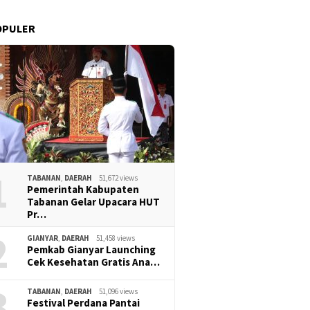
OPULER
1
TABANAN
,
DAERAH
51,672 views
Pemerintah Kabupaten
Tabanan Gelar Upacara HUT
Pr…
2
GIANYAR
,
DAERAH
51,458 views
Pemkab Gianyar Launching
Cek Kesehatan Gratis Ana…
3
TABANAN
,
DAERAH
51,096 views
Festival Perdana Pantai