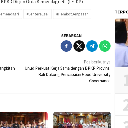
 EKPKD Ditjen Otda Kemendagri RI. (LE-DP)
TERP
Kemendagri
#LenteraEsai
#PemkotDenpasar
SEBARKAN
Pos berikutnya
bangkitan
Unud Perkuat Kerja Sama dengan BPKP Provinsi
Bali Dukung Pencapaian Good University
Governance