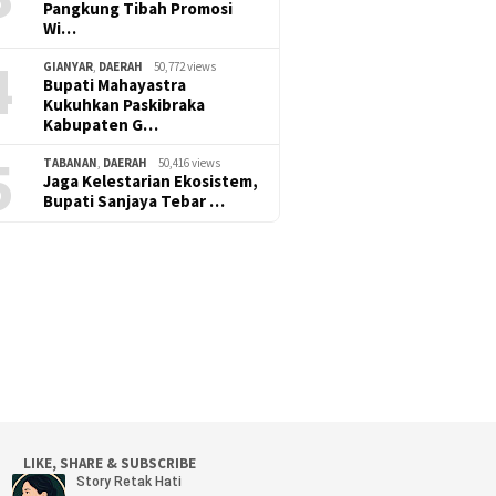
Pangkung Tibah Promosi
Wi…
4
GIANYAR
,
DAERAH
50,772 views
Bupati Mahayastra
Kukuhkan Paskibraka
Kabupaten G…
5
TABANAN
,
DAERAH
50,416 views
Jaga Kelestarian Ekosistem,
Bupati Sanjaya Tebar …
LIKE, SHARE & SUBSCRIBE