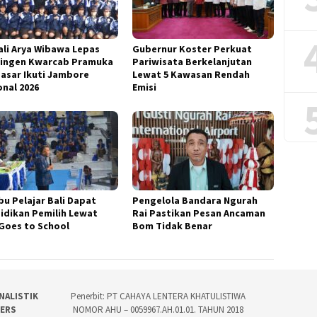
li Arya Wibawa Lepas
Gubernur Koster Perkuat
ingen Kwarcab Pramuka
Pariwisata Berkelanjutan
asar Ikuti Jambore
Lewat 5 Kawasan Rendah
onal 2026
Emisi
bu Pelajar Bali Dapat
Pengelola Bandara Ngurah
idikan Pemilih Lewat
Rai Pastikan Pesan Ancaman
Goes to School
Bom Tidak Benar
NALISTIK
Penerbit: PT CAHAYA LENTERA KHATULISTIWA
PERS
NOMOR AHU – 0059967.AH.01.01. TAHUN 2018