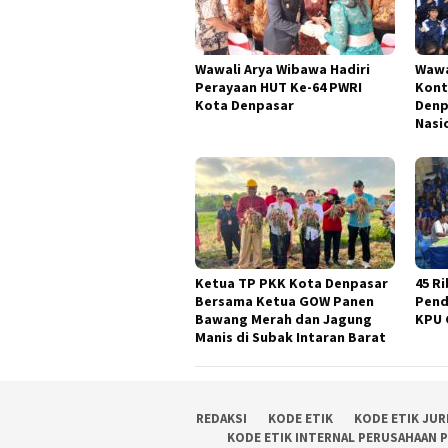
Wawali Arya Wibawa Hadiri
Wawa
Perayaan HUT Ke-64 PWRI
Kont
Kota Denpasar
Denp
Nasi
Ketua TP PKK Kota Denpasar
45 Ri
Bersama Ketua GOW Panen
Pend
Bawang Merah dan Jagung
KPU 
Manis di Subak Intaran Barat
REDAKSI
KODE ETIK
KODE ETIK JUR
KODE ETIK INTERNAL PERUSAHAAN 