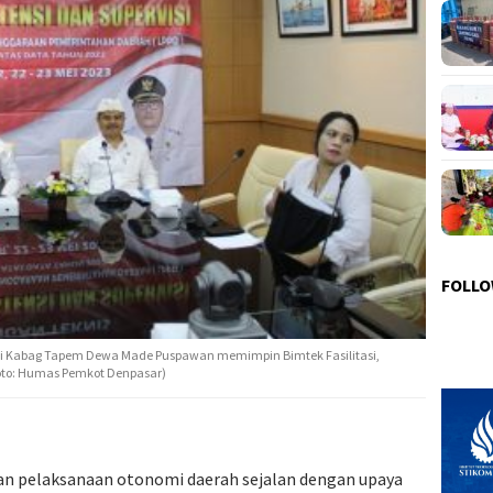
FOLLO
ngi Kabag Tapem Dewa Made Puspawan memimpin Bimtek Fasilitasi,
(Foto: Humas Pemkot Denpasar)
kan pelaksanaan otonomi daerah sejalan dengan upaya