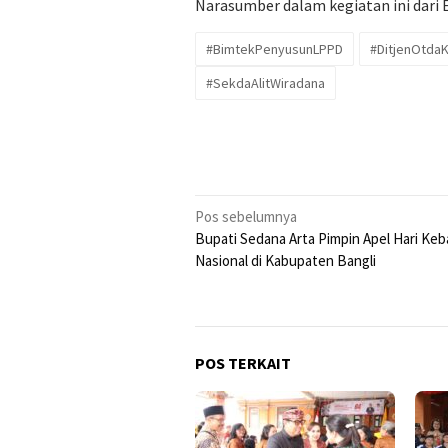
Narasumber dalam kegiatan ini dari
#BimtekPenyusunLPPD
#DitjenOtda
#SekdaAlitWiradana
Navigasi
Pos sebelumnya
Bupati Sedana Arta Pimpin Apel Hari Ke
pos
Nasional di Kabupaten Bangli
POS TERKAIT