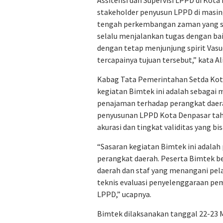
stakeholder penyusun LPPD di masin
tengah perkembangan zaman yang serb
selalu menjalankan tugas dengan bai
dengan tetap menjunjung spirit Va
tercapainya tujuan tersebut,” kata Al
Kabag Tata Pemerintahan Setda Ko
kegiatan Bimtek ini adalah sebaga
penajaman terhadap perangkat daera
penyusunan LPPD Kota Denpasar tah
akurasi dan tingkat validitas yang b
“Sasaran kegiatan Bimtek ini adala
perangkat daerah. Peserta Bimtek be
daerah dan staf yang menangani pe
teknis evaluasi penyelenggaraan pe
LPPD,” ucapnya.
Bimtek dilaksanakan tanggal 22-23 M