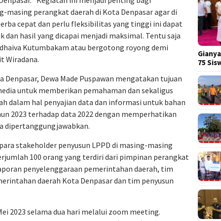
g-masing perangkat daerah di Kota Denpasar agar di
a cepat dan perlu fleksibilitas yang tinggi ini dapat
k dan hasil yang dicapai menjadi maksimal. Tentu saja
sudhaiva Kutumbakam atau bergotong royong demi
Gianya
it Wiradana.
75 Si
ta Denpasar, Dewa Made Puspawan mengatakan tujuan
i media untuk memberikan pemahaman dan sekaligus
h dalam hal penyajian data dan informasi untuk bahan
un 2023 terhadap data 2022 dengan memperhatikan
isa dipertanggungjawabkan.
h para stakeholder penyusun LPPD di masing-masing
rjumlah 100 orang yang terdiri dari pimpinan perangkat
laporan penyelenggaraan pemerintahan daerah, tim
merintahan daerah Kota Denpasar dan tim penyusun
ei 2023 selama dua hari melalui zoom meeting.