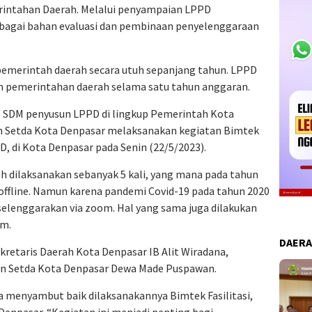
rintahan Daerah. Melalui penyampaian LPPD
bagai bahan evaluasi dan pembinaan penyelenggaraan
emerintah daerah secara utuh sepanjang tahun. LPPD
 pemerintahan daerah selama satu tahun anggaran.
s SDM penyusun LPPD di lingkup Pemerintah Kota
n Setda Kota Denpasar melaksanakan kegiatan Bimtek
PPD, di Kota Denpasar pada Senin (22/5/2023).
h dilaksanakan sebanyak 5 kali, yang mana pada tahun
offline. Namun karena pandemi Covid-19 pada tahun 2020
selenggarakan via zoom. Hal yang sama juga dilakukan
om.
DAER
kretaris Daerah Kota Denpasar IB Alit Wiradana,
n Setda Kota Denpasar Dewa Made Puspawan.
a menyambut baik dilaksanakannya Bimtek Fasilitasi,
 Denpasar. “Kegiatan ini menjadi penting bagi