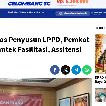
TOPIK
tas Penyusun LPPD, Pemkot
tek Fasilitasi, Assitensi
DPRD K
Raya 