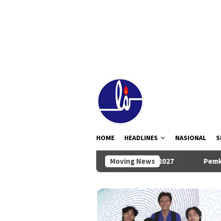
Loncat
tutup
ke
konten
HOME
HEADLINES
NASIONAL
S
 Rancangan KUA-PPAS TA 2027
Moving News
Pemkab dan DPRD Badung S