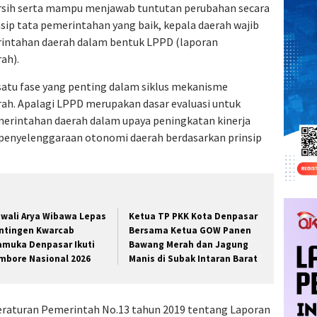
sih serta mampu menjawab tuntutan perubahan secara
insip tata pemerintahan yang baik, kepala daerah wajib
intahan daerah dalam bentuk LPPD (laporan
ah).
atu fase yang penting dalam siklus mekanisme
h. Apalagi LPPD merupakan dasar evaluasi untuk
merintahan daerah dalam upaya peningkatan kinerja
penyelenggaraan otonomi daerah berdasarkan prinsip
wali Arya Wibawa Lepas
Ketua TP PKK Kota Denpasar
ntingen Kwarcab
Bersama Ketua GOW Panen
amuka Denpasar Ikuti
Bawang Merah dan Jagung
mbore Nasional 2026
Manis di Subak Intaran Barat
raturan Pemerintah No.13 tahun 2019 tentang Laporan