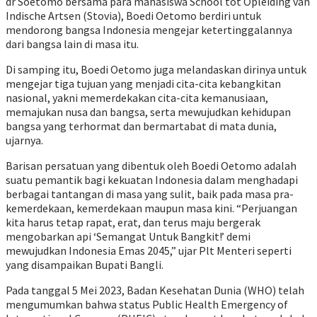
dr Soetomo bersama para mahasiswa School tot Opleiding van
Indische Artsen (Stovia), Boedi Oetomo berdiri untuk
mendorong bangsa Indonesia mengejar ketertinggalannya
dari bangsa lain di masa itu.
Di samping itu, Boedi Oetomo juga melandaskan dirinya untuk
mengejar tiga tujuan yang menjadi cita-cita kebangkitan
nasional, yakni memerdekakan cita-cita kemanusiaan,
memajukan nusa dan bangsa, serta mewujudkan kehidupan
bangsa yang terhormat dan bermartabat di mata dunia,
ujarnya.
Barisan persatuan yang dibentuk oleh Boedi Oetomo adalah
suatu pemantik bagi kekuatan Indonesia dalam menghadapi
berbagai tantangan di masa yang sulit, baik pada masa pra-
kemerdekaan, kemerdekaan maupun masa kini. “Perjuangan
kita harus tetap rapat, erat, dan terus maju bergerak
mengobarkan api ‘Semangat Untuk Bangkit!’ demi
mewujudkan Indonesia Emas 2045,” ujar Plt Menteri seperti
yang disampaikan Bupati Bangli.
Pada tanggal 5 Mei 2023, Badan Kesehatan Dunia (WHO) telah
mengumumkan bahwa status Public Health Emergency of