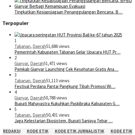
Tingkatkan Kesiapsiagaan Penanggulangan Bencana, B…
Terpopuler
1
Tabanan
,
Daerah
51,686 views
Pemerintah Kabupaten Tabanan Gelar Upacara HUT Pr…
2
Gianyar
,
Daerah
51,471 views
Pemkab Gianyar Launching Cek Kesehatan Gratis Ana…
3
Tabanan
,
Daerah
51,113 views
Festival Perdana Pantai Pangkung Tibah Promosi Wi…
4
Gianyar
,
Daerah
50,788 views
Bupati Mahayastra Kukuhkan Paskibraka Kabupaten G…
5
Tabanan
,
Daerah
50,431 views
Jaga Kelestarian Ekosistem, Bupati Sanjaya Tebar …
REDAKSI
KODE ETIK
KODE ETIK JURNALISTIK
KODE ETIK