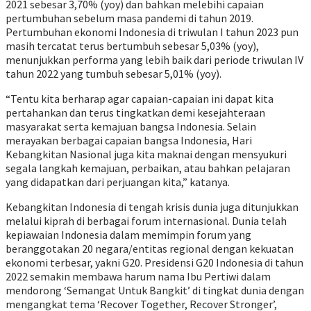
2021 sebesar 3,70% (yoy) dan bahkan melebihi capaian
pertumbuhan sebelum masa pandemi di tahun 2019.
Pertumbuhan ekonomi Indonesia di triwulan I tahun 2023 pun
masih tercatat terus bertumbuh sebesar 5,03% (yoy),
menunjukkan performa yang lebih baik dari periode triwulan IV
tahun 2022 yang tumbuh sebesar 5,01% (yoy).
“Tentu kita berharap agar capaian-capaian ini dapat kita
pertahankan dan terus tingkatkan demi kesejahteraan
masyarakat serta kemajuan bangsa Indonesia. Selain
merayakan berbagai capaian bangsa Indonesia, Hari
Kebangkitan Nasional juga kita maknai dengan mensyukuri
segala langkah kemajuan, perbaikan, atau bahkan pelajaran
yang didapatkan dari perjuangan kita,” katanya.
Kebangkitan Indonesia di tengah krisis dunia juga ditunjukkan
melalui kiprah di berbagai forum internasional. Dunia telah
kepiawaian Indonesia dalam memimpin forum yang
beranggotakan 20 negara/entitas regional dengan kekuatan
ekonomi terbesar, yakni G20. Presidensi G20 Indonesia di tahun
2022 semakin membawa harum nama Ibu Pertiwi dalam
mendorong ‘Semangat Untuk Bangkit’ di tingkat dunia dengan
mengangkat tema ‘Recover Together, Recover Stronger’,