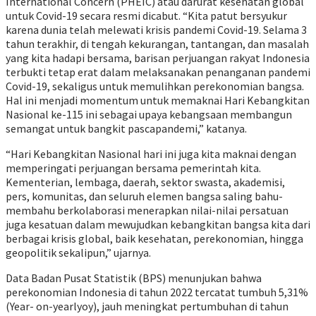
International Concern (PHEIC) atau darurat kesehatan global
untuk Covid-19 secara resmi dicabut. “Kita patut bersyukur
karena dunia telah melewati krisis pandemi Covid-19. Selama 3
tahun terakhir, di tengah kekurangan, tantangan, dan masalah
yang kita hadapi bersama, barisan perjuangan rakyat Indonesia
terbukti tetap erat dalam melaksanakan penanganan pandemi
Covid-19, sekaligus untuk memulihkan perekonomian bangsa.
Hal ini menjadi momentum untuk memaknai Hari Kebangkitan
Nasional ke-115 ini sebagai upaya kebangsaan membangun
semangat untuk bangkit pascapandemi,” katanya.
“Hari Kebangkitan Nasional hari ini juga kita maknai dengan
memperingati perjuangan bersama pemerintah kita.
Kementerian, lembaga, daerah, sektor swasta, akademisi,
pers, komunitas, dan seluruh elemen bangsa saling bahu-
membahu berkolaborasi menerapkan nilai-nilai persatuan
juga kesatuan dalam mewujudkan kebangkitan bangsa kita dari
berbagai krisis global, baik kesehatan, perekonomian, hingga
geopolitik sekalipun,” ujarnya.
Data Badan Pusat Statistik (BPS) menunjukan bahwa
perekonomian Indonesia di tahun 2022 tercatat tumbuh 5,31%
(Year- on-yearlyoy), jauh meningkat pertumbuhan di tahun