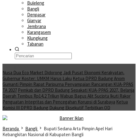
Buleleng
Bangli
Denpasar
Gianyar
Jembrana
Karangasem
Klungkung
Tabanan
Moving News
Nusa Dua Eco Market Didorong Jadi Pusat Ekonomi Kerakyatan,
Gubernur Koster: UMKM Harus Laku
Ketua DPRD Badung Anom
Gumanti Pimpin Rapat Paripurna Penyampaian Rancangan KUA-PPAS
TA 2027
Pemkab dan DPRD Badung Sepakati KUA-PPAS 2027, Belanja
Daerah Tembus Rp14,2 Triliun
Wabup Bagus Alit Sucipta Ikuti Rakor
Penguatan Integritas dan Pencegahan Korupsi di Surabaya
Ketua
Komisi III DPRD Badung Dukung Eksekutif Terbitkan OD
Beranda
Bangli
Bupati Sedana Arta Pimpin Apel Hari
Kebangkitan Nasional di Kabupaten Bangli