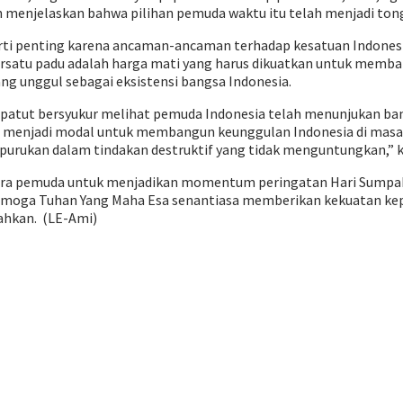
h menjelaskan bahwa pilihan pemuda waktu itu telah menjadi to
 arti penting karena ancaman-ancaman terhadap kesatuan Indones
ersatu padu adalah harga mati yang harus dikuatkan untuk mem
 unggul sebagai eksistensi bangsa Indonesia.
ta patut bersyukur melihat pemuda Indonesia telah menunjukan b
l ini menjadi modal untuk membangun keunggulan Indonesia di ma
rukan dalam tindakan destruktif yang tidak menguntungkan,” k
para pemuda untuk menjadikan momentum peringatan Hari Sumpa
moga Tuhan Yang Maha Esa senantiasa memberikan kekuatan k
ahkan. (LE-Ami)