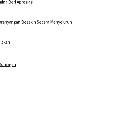
na Beri Apresiasi
arahyangan Besakih Secara Menyeluruh
Ulakan