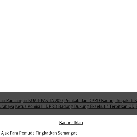
ian Rancangan KUA-PPAS TA 2027
Pemkab dan DPRD Badung Sepakati KU
Surabaya
Ketua Komisi III DPRD Badung Dukung Eksekutif Terbitkan OD
 Ajak Para Pemuda Tingkatkan Semangat