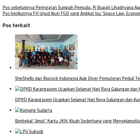
Pos sebelumnya
Peringatan Sumpah Pemuda, Pj Bupati Lihadnyana A
Pos berikutnya
FH Unud Ikuti FGD yang Angkat Isu ‘Space Law, Econom
Pos terkait
SheShells dan Biorock Indonesia Ajak Diver Pemuteran Peduli T
DPRD Karangasem Ucapkan Selamat Hari Raya Galungan dan Ku
Berbekal ‘Jimat’ Kartu JKN: Kisah Sederhana yang Menyelamatk