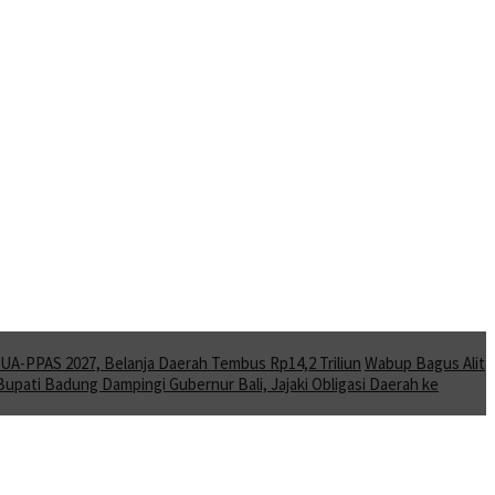
A-PPAS 2027, Belanja Daerah Tembus Rp14,2 Triliun
Wabup Bagus Alit
Bupati Badung Dampingi Gubernur Bali, Jajaki Obligasi Daerah ke