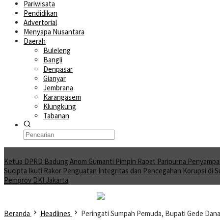
Pariwisata
Pendidikan
Advertorial
Menyapa Nusantara
Daerah
Buleleng
Bangli
Denpasar
Gianyar
Jembrana
Karangasem
Klungkung
Tabanan
Moving News
Ketua DPRD Badung Anom Gumanti Pimpin Rapat Paripurna Penyampa
Sucipta Ikuti Rakor Penguatan Integritas dan Pencegahan Korupsi di 
Pemprov DKI Jakarta
Beranda
Headlines
Peringati Sumpah Pemuda, Bupati Gede Dana