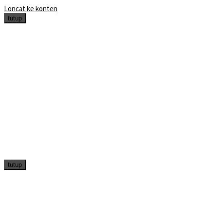
Loncat ke konten
tutup
tutup