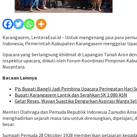
Karangasem, LenteraEsai.id – Untuk mengenang jasa para pemud
Indonesia, Pemerintah Kabupaten Karangasem menggelar Upaca
Upacara yang berlangsung khidmat di Lapangan Tanah Aron den
inspektur upacara, diikuti oleh Forum Koordinasi Pimpinan Ka
Nusantara.
Bacaan Lainnya
Pjs Bupati Bangli Jadi Pembina Upacara Peringatan Hari
Bupati Karangasem Lantik dan Serahkan SK 1.080 ASN
Gelar Reses, Wayan Suastika Dengarkan Aspirasi Warga Se
Menteri Olahraga dan Pemuda Republik Indonesia Zainudin Am
menghadirkan sejarah masa lalu untuk direnungkan, dipelajari, 
besar.
Sumpah Pemuda 28 Oktober 1928 memberikan pelajaran kepada ki