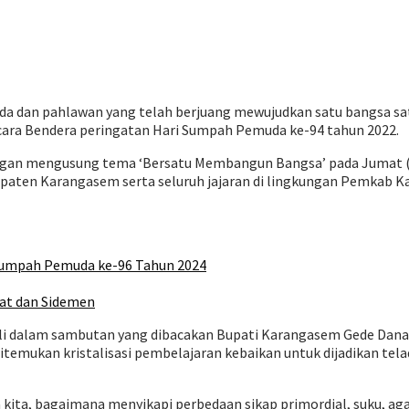
a dan pahlawan yang telah berjuang mewujudkan satu bangsa sat
ra Bendera peringatan Hari Sumpah Pemuda ke-94 tahun 2022.
gan mengusung tema ‘Bersatu Membangun Bangsa’ pada Jumat (28
bupaten Karangasem serta seluruh jajaran di lingkungan Pemkab
 Sumpah Pemuda ke-96 Tahun 2024
lat dan Sidemen
ali dalam sambutan yang dibacakan Bupati Karangasem Gede Da
ditemukan kristalisasi pembelajaran kebaikan untuk dijadikan tel
ta, bagaimana menyikapi perbedaan sikap primordial, suku, agam