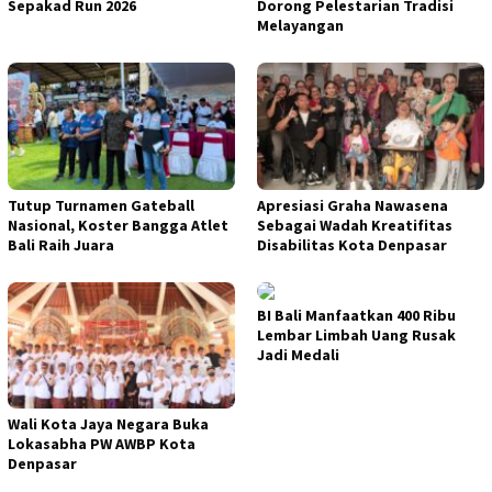
Sepakad Run 2026
Dorong Pelestarian Tradisi
Melayangan
Tutup Turnamen Gateball
Apresiasi Graha Nawasena
Nasional, Koster Bangga Atlet
Sebagai Wadah Kreatifitas
Bali Raih Juara
Disabilitas Kota Denpasar
BI Bali Manfaatkan 400 Ribu
Lembar Limbah Uang Rusak
Jadi Medali
Wali Kota Jaya Negara Buka
Lokasabha PW AWBP Kota
Denpasar