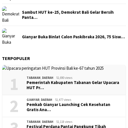
Sambut HUT ke-25, Demokrat Bali Gelar Bersih
Panta…
Gianyar Buka Binlat Calon Paskibraka 2026, 75 Sisw…
TERPOPULER
1
TABANAN
,
DAERAH
51,690 views
Pemerintah Kabupaten Tabanan Gelar Upacara
HUT Pr…
2
GIANYAR
,
DAERAH
51,477 views
Pemkab Gianyar Launching Cek Kesehatan
Gratis Ana…
3
TABANAN
,
DAERAH
51,118 views
Festival Perdana Pantai Pangkung Tibah