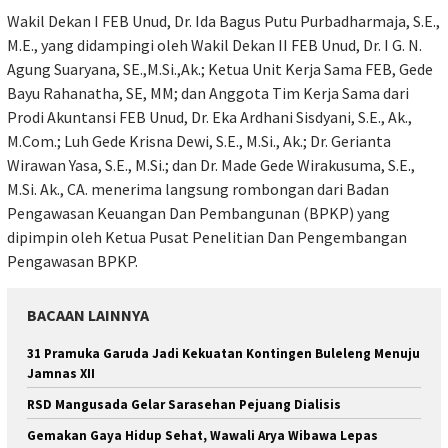
Wakil Dekan I FEB Unud, Dr. Ida Bagus Putu Purbadharmaja, S.E.,
M.E., yang didampingi oleh Wakil Dekan II FEB Unud, Dr. I G. N.
Agung Suaryana, SE.,M.Si.,Ak.; Ketua Unit Kerja Sama FEB, Gede
Bayu Rahanatha, SE, MM; dan Anggota Tim Kerja Sama dari
Prodi Akuntansi FEB Unud, Dr. Eka Ardhani Sisdyani, S.E., Ak.,
M.Com.; Luh Gede Krisna Dewi, S.E., M.Si., Ak.; Dr. Gerianta
Wirawan Yasa, S.E., M.Si.; dan Dr. Made Gede Wirakusuma, S.E.,
M.Si. Ak., CA. menerima langsung rombongan dari Badan
Pengawasan Keuangan Dan Pembangunan (BPKP) yang
dipimpin oleh Ketua Pusat Penelitian Dan Pengembangan
Pengawasan BPKP.
BACAAN LAINNYA
31 Pramuka Garuda Jadi Kekuatan Kontingen Buleleng Menuju
Jamnas XII
RSD Mangusada Gelar Sarasehan Pejuang Dialisis
Gemakan Gaya Hidup Sehat, Wawali Arya Wibawa Lepas