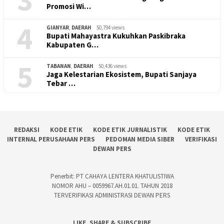
Promosi Wi…
4
GIANYAR
,
DAERAH
50,794 views
Bupati Mahayastra Kukuhkan Paskibraka
Kabupaten G…
5
TABANAN
,
DAERAH
50,436 views
Jaga Kelestarian Ekosistem, Bupati Sanjaya
Tebar …
REDAKSI
KODE ETIK
KODE ETIK JURNALISTIK
KODE ETIK
INTERNAL PERUSAHAAN PERS
PEDOMAN MEDIA SIBER
VERIFIKASI
DEWAN PERS
Penerbit: PT CAHAYA LENTERA KHATULISTIWA
NOMOR AHU – 0059967.AH.01.01. TAHUN 2018
TERVERIFIKASI ADMINISTRASI DEWAN PERS
LIKE, SHARE & SUBSCRIBE