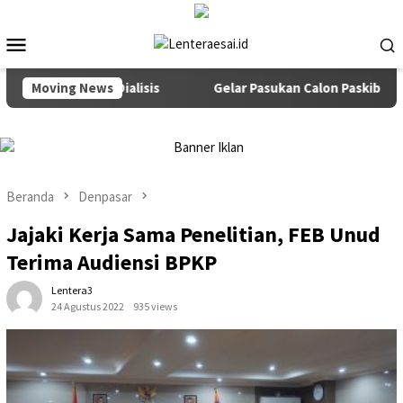
Loncat
ke
Menu
konten
Mobile
an Pejuang Dialisis
Moving News
Gelar Pasukan Calon Paskibraka dan
Beranda
Denpasar
Jajaki Kerja Sama Penelitian, FEB Unud
Terima Audiensi BPKP
Lentera3
24 Agustus 2022
935 views