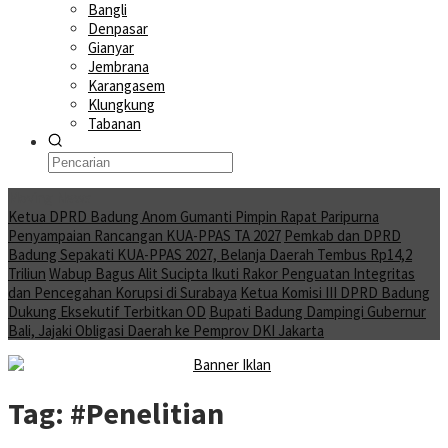
Bangli
Denpasar
Gianyar
Jembrana
Karangasem
Klungkung
Tabanan
Moving News
Ketua DPRD Badung Anom Gumanti Pimpin Rapat Paripurna
Penyampaian Rancangan KUA-PPAS TA 2027
Pemkab dan DPRD
Badung Sepakati KUA-PPAS 2027, Belanja Daerah Tembus Rp14,2
Triliun
Wabup Bagus Alit Sucipta Ikuti Rakor Penguatan Integritas
dan Pencegahan Korupsi di Surabaya
Ketua Komisi III DPRD Badung
Dukung Eksekutif Terbitkan OD
Bupati Badung Dampingi Gubernur
Bali, Jajaki Obligasi Daerah ke Pemprov DKI Jakarta
Tag:
#Penelitian