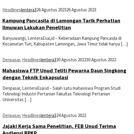
Headlines
lentera3
26 Agustus 2023
26 Agustus 2023
Kampung Pancasila di Lamongan Tarik Perhatian
Ilmuwan Lakukan Penelitian
Banyuwangi, LenteraEsai,id – Keberadaan Kampung Pancasila di
Kecamatan Turi, Kabupaten Lamongan, Jawa Timur tidak hanya […]
Denpasar
,
Headlines
lentera3
30 Agustus 2022
30 Agustus 2022
Mahasiswa FTP Unud Teliti Pewarna Daun Singkong
dengan Teknik Enkapsulasi
Denpasar, LenteraEsai.id – Salah satu mahasiswa Program Studi
Teknologi Industri Pertanian Fakultas Teknologi Pertanian
Universitas […]
Denpasar
,
Headlines
lentera3
24 Agustus 2022
Jajaki Kerja Sama Penelitian, FEB Unud Terima
Audiensi BPKP