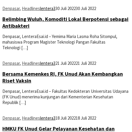
Denpasar
,
Headlines
lentera3
30 Juli 2022
30 Juli 2022
Belimbing Wuluh, Komoditi Lokal Berpotensi sebagai
Antibakteri
Denpasar, LenteraEsai.id – Yemima Maria Lasma Roha Sitompul,
mahasiswa Program Magister Teknologi Pangan Fakultas
Teknologi […]
Denpasar
,
Headlines
lentera3
21 Juli 2022
21 Juli 2022
Bersama Kemenkes RI, FK Unud Akan Kembangkan
Riset Vaksin
Denpasar, LenteraEsai.id – Fakultas Kedokteran Universitas Udayana
(FK Unud) menerima kunjungan dari Kementerian Kesehatan
Republik […]
Denpasar
,
Headlines
lentera3
18 Juli 2022
18 Juli 2022
HMKU FK Unud Gelar Pelayanan Kesehatan dan