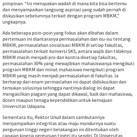
pimpinan. “Ini merupakan wadah di mana kita bisa bertemu
dan menyampaikan langsung aspirasi yang sudah pernah di
diskusikan sebelumnya terkait dengan program MBKM,”
ungkapnya.
Ada beberapa poin-poin yang fokus akan dibahas dalam
pertemuan ini diantaranya permasalahan dan isu-isu tentang
MBKM, permasalahan sosialisasi MBKM di setiap fakultas,
permasalahan terkait konversi SKS, antara wajib dan tidaknya
MBKM masih menjadi pro dan kontra disetiap fakultas,
permasalahan 30% yang mewajibkan mahasiswanya mengikuti
program MBKM dan minat mahasiswa mengikuti program
MBKM yang masih menjadi permasalahan di fakultas. Ia
berharap dari enam permaslahan ini dapat didiskusikan dan
temukan solusinya sehingga nantinya dialog ini dapat
mengasilkan piagam yang dapat dikawal, baik dari mahasiswa,
dosen maupun tenaga kependidikan untuk kemajuan
Universitas Udayana.
Sementara itu, Rektor Unud dalam sambutannya
menyampaikan integritas atau maju mundurnya suatu
perguruan tinggi negeri belakangan ini ditentukan oleh
capaian kinerja perguruan tinggi itu sendiri. Di Universitas