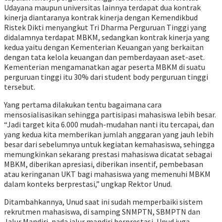
Udayana maupun universitas lainnya terdapat dua kontrak
kinerja diantaranya kontrak kinerja dengan Kemendikbud
Ristek Dikti menyangkut Tri Dharma Perguruan Tinggi yang
didalamnya terdapat MBKM, sedangkan kontrak kinerja yang
kedua yaitu dengan Kementerian Keuangan yang berkaitan
dengan tata kelola keuangan dan pemberdayaan aset-aset.
Kementerian mengamanatkan agar peserta MBKM di suatu
perguruan tinggi itu 30% dari student body perguruan tinggi
tersebut.
Yang pertama dilakukan tentu bagaimana cara
mensosialisasikan sehingga partisipasi mahasiswa lebih besar.
“Jadi target kita 6.000 mudah-mudahan nanti itu tercapai, dan
yang kedua kita memberikan jumlah anggaran yang jauh lebih
besar dari sebelumnya untuk kegiatan kemahasiswa, sehingga
memungkinkan sekarang prestasi mahasiswa dicatat sebagai
MBKM, diberikan apresiasi, diberikan insentif, pembebasan
atau keringanan UKT bagi mahasiswa yang memenuhi MBKM
dalam konteks berprestasi,” ungkap Rektor Unud.
Ditambahkannya, Unud saat ini sudah memperbaiki sistem
rekrutmen mahasiswa, di samping SNMPTN, SBMPTN dan
Jalur Mandiri, pada jalur mandiri berprestasi, Unud juga