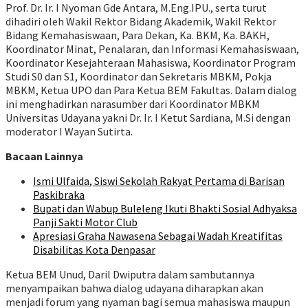
Prof. Dr. Ir. I Nyoman Gde Antara, M.Eng.IPU., serta turut
dihadiri oleh Wakil Rektor Bidang Akademik, Wakil Rektor
Bidang Kemahasiswaan, Para Dekan, Ka. BKM, Ka. BAKH,
Koordinator Minat, Penalaran, dan Informasi Kemahasiswaan,
Koordinator Kesejahteraan Mahasiswa, Koordinator Program
Studi S0 dan S1, Koordinator dan Sekretaris MBKM, Pokja
MBKM, Ketua UPO dan Para Ketua BEM Fakultas. Dalam dialog
ini menghadirkan narasumber dari Koordinator MBKM
Universitas Udayana yakni Dr. Ir. I Ketut Sardiana, M.Si dengan
moderator I Wayan Sutirta.
Bacaan Lainnya
Ismi Ulfaida, Siswi Sekolah Rakyat Pertama di Barisan
Paskibraka
Bupati dan Wabup Buleleng Ikuti Bhakti Sosial Adhyaksa
Panji Sakti Motor Club
Apresiasi Graha Nawasena Sebagai Wadah Kreatifitas
Disabilitas Kota Denpasar
Ketua BEM Unud, Daril Dwiputra dalam sambutannya
menyampaikan bahwa dialog udayana diharapkan akan
menjadi forum yang nyaman bagi semua mahasiswa maupun