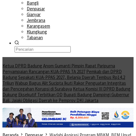
Bangli
Denpasar
Gianyar
Jembrana
Karangasem
Klungkung
Tabanan
Moving News
Ketua DPRD Badung Anom Gumanti Pimpin Rapat Paripurna
Penyampaian Rancangan KUA-PPAS TA 2027
Pemkab dan DPRD
Badung Sepakati KUA-PPAS 2027, Belanja Daerah Tembus Rp14,2
Triliun
Wabup Bagus Alit Sucipta Ikuti Rakor Penguatan Integritas
dan Pencegahan Korupsi di Surabaya
Ketua Komisi III DPRD Badung
Dukung Eksekutif Terbitkan OD
Bupati Badung Dampingi Gubernur
Bali, Jajaki Obligasi Daerah ke Pemprov DKI Jakarta
Beranda
Denpasar
Wadahi Aspirasi Program MBKM, BEM Unud