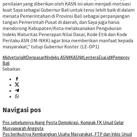
penilaian yang diberikan oleh KASN ini akan menjadi motivasi
buat Saya sebagai Gubernur Bali untuk terus lebih baik di dalam
menata Pemerintahan di Provinsi Bali sebagai perpanjangan
tangan Pemerintah Pusat di daerah, dan Saya juga harus
mendorong Kabupaten/Kota melaksanakan Pengukuran
Indeks Maturitas Penerapan Nilai Dasar, Kode Etik dan Kode
Perilaku ASN (IM-NKK) agar bisa memberikan manfaat kepada
masyarakat,” tutup Gubernur Koster. (LE-DP1)
#Advetorial
#Denpasar
#Indeks ASN
#KASN
#LenteraEsai.id
#Pemprov
Bali
Sebarkan
Navigasi pos
Pos sebelumnya
Ajang Pesta Demokrasi, Kompak FK Unud Gelar
Musyawarah Anggota
Pos berikutnya
Kembangkan Usaha Masyarakat, FTP dan Inbis Unud