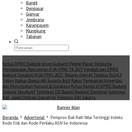
Bangli
Denpasar
Gianyar
Jembrana
Karangasem
Klungkung
Tabanan
Moving News
Ketua DPRD Badung Anom Gumanti Pimpin Rapat Paripurna
Penyampaian Rancangan KUA-PPAS TA 2027
Pemkab dan DPRD
Badung Sepakati KUA-PPAS 2027, Belanja Daerah Tembus Rp14,2
Triliun
Wabup Bagus Alit Sucipta Ikuti Rakor Penguatan Integritas
dan Pencegahan Korupsi di Surabaya
Ketua Komisi III DPRD Badung
Dukung Eksekutif Terbitkan OD
Bupati Badung Dampingi Gubernur
Bali, Jajaki Obligasi Daerah ke Pemprov DKI Jakarta
Beranda
Advertorial
Pemprov Bali Raih Nilai Tertinggi Indeks
Kode Etik dan Kode Perilaku ASN Se-Indonesia