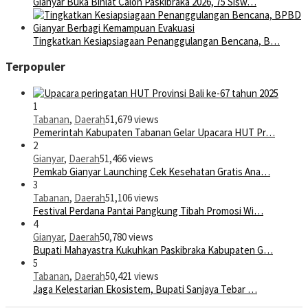
Gianyar Buka Binlat Calon Paskibraka 2026, 75 Sisw…
Tingkatkan Kesiapsiagaan Penanggulangan Bencana, B…
Terpopuler
1
Tabanan
,
Daerah
51,679 views
Pemerintah Kabupaten Tabanan Gelar Upacara HUT Pr…
2
Gianyar
,
Daerah
51,466 views
Pemkab Gianyar Launching Cek Kesehatan Gratis Ana…
3
Tabanan
,
Daerah
51,106 views
Festival Perdana Pantai Pangkung Tibah Promosi Wi…
4
Gianyar
,
Daerah
50,780 views
Bupati Mahayastra Kukuhkan Paskibraka Kabupaten G…
5
Tabanan
,
Daerah
50,421 views
Jaga Kelestarian Ekosistem, Bupati Sanjaya Tebar …