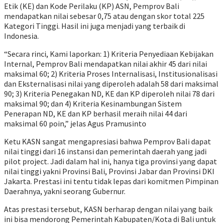
Etik (KE) dan Kode Perilaku (KP) ASN, Pemprov Bali
mendapatkan nilai sebesar 0,75 atau dengan skor total 225
Kategori Tinggi. Hasil ini juga menjadi yang terbaik di
Indonesia.
“Secara rinci, Kami laporkan: 1) Kriteria Penyediaan Kebijakan
Internal, Pemprov Bali mendapatkan nilai akhir 45 dari nilai
maksimal 60; 2) Kriteria Proses Internalisasi, Institusionalisasi
dan Eksternalisasi nilai yang diperoleh adalah 58 dari maksimal
90; 3) Kriteria Penegakan ND, KE dan KP diperoleh nilai 78 dari
maksimal 90; dan 4) Kriteria Kesinambungan Sistem
Penerapan ND, KE dan KP berhasil meraih nilai 44 dari
maksimal 60 poin,” jelas Agus Pramusinto
Ketu KASN sangat mengapresiasi bahwa Pemprov Bali dapat
nilai tinggi dari 16 instansi dan pemerintah daerah yang jadi
pilot project. Jadi dalam hal ini, hanya tiga provinsi yang dapat
nilai tinggi yakni Provinsi Bali, Provinsi Jabar dan Provinsi DKI
Jakarta. Prestasi ini tentu tidak lepas dari komitmen Pimpinan
Daerahnya, yakni seorang Gubernur.
Atas prestasi tersebut, KASN berharap dengan nilai yang baik
ini bisa mendorong Pemerintah Kabupaten/Kota di Bali untuk