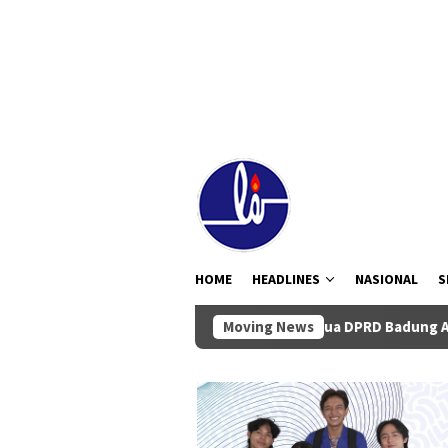
Loncat
tutup
ke
konten
HOME
HEADLINES
NASIONAL
S
Ketua DPRD Badung Anom Gumanti Pimp
Moving News