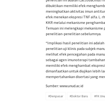
dibuktikan memiliki efek menghamba
meningkatkan aktivitas imun antitum
efek menekan ekspresi TNF alfa. L.
KKR melalui mekanisme penghambata
Temuan ini melengkapi mekanisme pr
penelitian-penelitian sebelumnya.
“Implikasi hasil penelitian ini adal
penelitian uji klinis pada subjek man
melihat efek pencegahan pada manu
sebagai agen imunoterapi tambahan
memiliki efek menghambat ekspresi 
dimanfaatkan untuk diujikan lebih l
mempertahankan disertasi yang mem
Sumber:
www.unud.ac.id
#Denpasar
#Doktor Baru
#FK Un