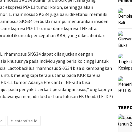
Pemen
t ekspresi PD-L1 tumor kolon, sehingga akan
or. L. rhamnosus SKG34 juga baru diketahui memiliki
 rhamnosus SKG34 terbukti mampu menurunkan insiden
n ekspresi PD-L1 tumor dan ekspresi TNF alfa.
obiotik untuk pencegahan KKR, yang diketahui dari
ah L. rhamnosus SKG34 dapat dilanjutkan dengan
usia khususnya pada individu yang berisiko tinggi untuk
sia. Lactobacillus rhamnosus SKG34 bisa dikembangkan
 untuk melengkapi terapi utama pada KKR karena
PD-L1 tumor. Adanya Efek anti TNF-alfa bisa
anjut pada penyakit terkait peradangan usus,” ungkapnya
bawanya menjadi doktor baru lulusan FK Unud. (LE-DP)
TERP
ud
#LenteraEsai.id