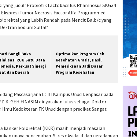
i yang judul ‘Probiotik Lactobacillus Rhamnosus SKG34
 Ekspresi Tumor Necrosis Factor Alfa Programmed
olorektal yang Lebih Rendah pada Mencit Balb/c yang
extran Sodium Sulfat’.
pati Bangli Buka
Optimalkan Program Cek
sialisasi RUU Satu Data
Kesehatan Gratis, Hasil
donesia, Perkuat Sinergi
Pemeriksaan Jadi Dasar
sat dan Daerah
Program Kesehatan
Sidang Pascasarjana Lt III Kampus Unud Denpasar pada
SpPD K-GEH FINASIM dinyatakan lulus sebagai Doktor
r Ilmu Kedokteran FK Unud dengan predikat Sangat
wa kanker kolorektal (KKR) masih menjadi masalah
akukan upaya pencegahan. Stres oksidatif dan peradangan