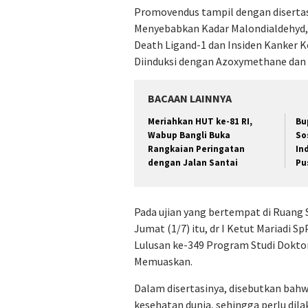
Promovendus tampil dengan disertas
Menyebabkan Kadar Malondialdehyd,
Death Ligand-1 dan Insiden Kanker K
Diinduksi dengan Azoxymethane dan D
BACAAN LAINNYA
Meriahkan HUT ke-81 RI,
Bu
Wabup Bangli Buka
So
Rangkaian Peringatan
In
dengan Jalan Santai
Pu
Pada ujian yang bertempat di Ruang 
Jumat (1/7) itu, dr I Ketut Mariadi 
Lulusan ke-349 Program Studi Dokto
Memuaskan.
Dalam disertasinya, disebutkan bah
kesehatan dunia, sehingga perlu dil