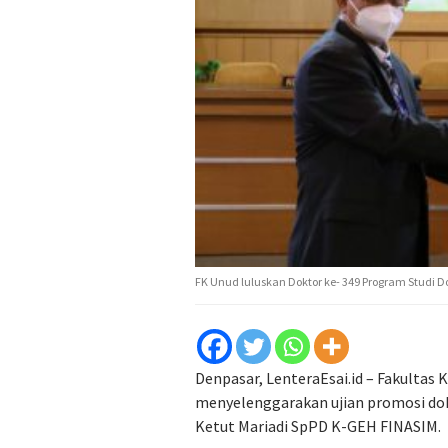
FK Unud luluskan Doktor ke- 349 Program Studi D
Denpasar, LenteraEsai.id – Fakultas
menyelenggarakan ujian promosi dok
Ketut Mariadi SpPD K-GEH FINASIM.