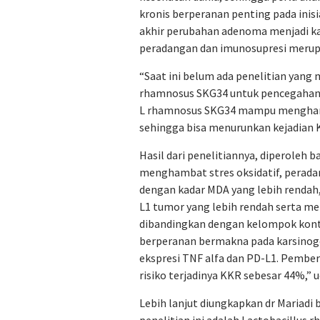
kronis berperanan penting pada inis
akhir perubahan adenoma menjadi ka
peradangan dan imunosupresi merup
“Saat ini belum ada penelitian yang
rhamnosus SKG34 untuk pencegahan K
L rhamnosus SKG34 mampu menghamba
sehingga bisa menurunkan kejadian K
Hasil dari penelitiannya, diperole
menghambat stres oksidatif, perad
dengan kadar MDA yang lebih rendah,
L1 tumor yang lebih rendah serta me
dibandingkan dengan kelompok kontr
berperanan bermakna pada karsinog
ekspresi TNF alfa dan PD-L1. Pemb
risiko terjadinya KKR sebesar 44%,” 
Lebih lanjut diungkapkan dr Mariad
penelitian ini adalah Lactobacillus