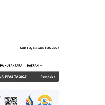
tutup
SABTU, 8 AGUSTUS 2026
PA NUSANTARA
DAERAH
Pemkab dan DPRD Badung Sepakati KUA-PPAS 2027, Belanj