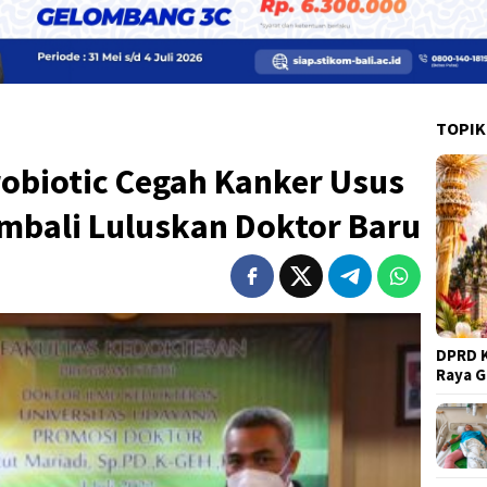
TOPIK
obiotic Cegah Kanker Usus
embali Luluskan Doktor Baru
DPRD K
Raya 