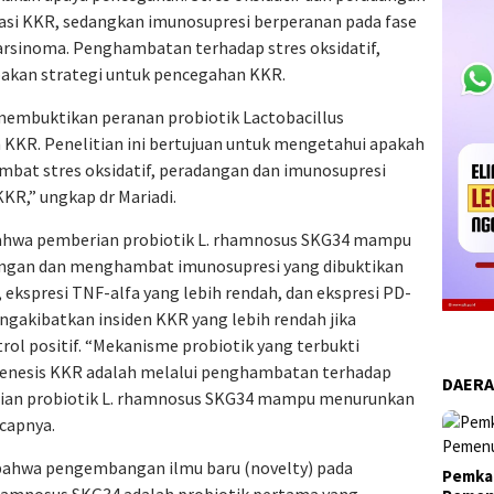
iasi KKR, sedangkan imunosupresi berperanan pada fase
rsinoma. Penghambatan terhadap stres oksidatif,
akan strategi untuk pencegahan KKR.
 membuktikan peranan probiotik Lactobacillus
KR. Penelitian ini bertujuan untuk mengetahui apakah
t stres oksidatif, peradangan dan imunosupresi
KR,” ungkap dr Mariadi.
h bahwa pemberian probiotik L. rhamnosus SKG34 mampu
angan dan menghambat imunosupresi yang dibuktikan
 ekspresi TNF-alfa yang lebih rendah, dan ekspresi PD-
ngakibatkan insiden KKR yang lebih rendah jika
ol positif. “Mekanisme probiotik yang terbukti
enesis KKR adalah melalui penghambatan terhadap
DAER
erian probiotik L. rhamnosus SKG34 mampu menurunkan
ucapnya.
i bahwa pengembangan ilmu baru (novelty) pada
Pemkab
 rhamnosus SKG34 adalah probiotik pertama yang