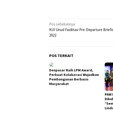
Navigasi
Pos sebelumnya
KUI Unud Fasilitasi Pre-Departure Briefi
pos
2022
POS TERKAIT
Denpasar Raih LPM Award,
Perkuat Kolaborasi Wujudkan
Pembangunan Berbasis
Masyarakat
PAW 
Diku
“Sem
Lind