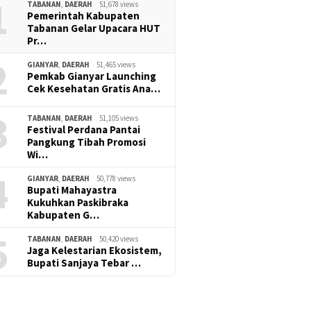
1
TABANAN
,
DAERAH
51,678 views
Pemerintah Kabupaten
Tabanan Gelar Upacara HUT
Pr…
2
GIANYAR
,
DAERAH
51,465 views
Pemkab Gianyar Launching
Cek Kesehatan Gratis Ana…
3
TABANAN
,
DAERAH
51,105 views
Festival Perdana Pantai
Pangkung Tibah Promosi
Wi…
4
GIANYAR
,
DAERAH
50,778 views
Bupati Mahayastra
Kukuhkan Paskibraka
Kabupaten G…
5
TABANAN
,
DAERAH
50,420 views
Jaga Kelestarian Ekosistem,
Bupati Sanjaya Tebar …