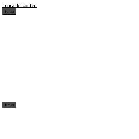
Loncat ke konten
tutup
tutup