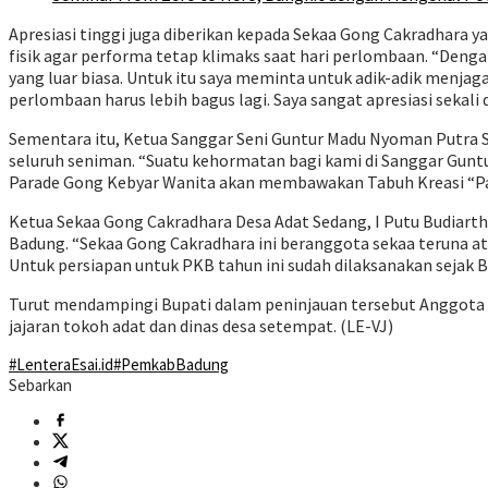
Apresiasi tinggi juga diberikan kepada Sekaa Gong Cakradhara 
fisik agar performa tetap klimaks saat hari perlombaan. “Den
yang luar biasa. Untuk itu saya meminta untuk adik-adik menjaga
perlombaan harus lebih bagus lagi. Saya sangat apresiasi sekali 
Sementara itu, Ketua Sanggar Seni Guntur Madu Nyoman Putra Sa
seluruh seniman. “Suatu kehormatan bagi kami di Sanggar Guntu
Parade Gong Kebyar Wanita akan membawakan Tabuh Kreasi “Panga
Ketua Sekaa Gong Cakradhara Desa Adat Sedang, I Putu Budia
Badung. “Sekaa Gong Cakradhara ini beranggota sekaa teruna ata
Untuk persiapan untuk PKB tahun ini sudah dilaksanakan sejak Bu
Turut mendampingi Bupati dalam peninjauan tersebut Anggota D
jajaran tokoh adat dan dinas desa setempat. (LE-VJ)
#LenteraEsai.id
#PemkabBadung
Sebarkan