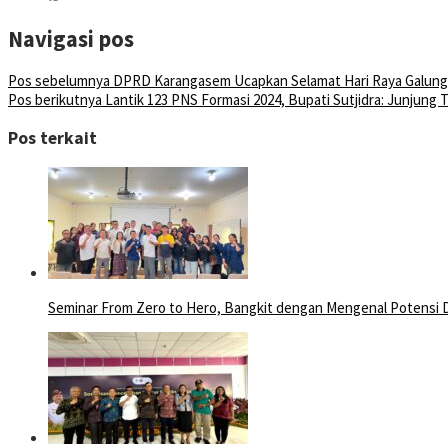
Navigasi pos
Pos sebelumnya
DPRD Karangasem Ucapkan Selamat Hari Raya Galung
Pos berikutnya
Lantik 123 PNS Formasi 2024, Bupati Sutjidra: Junjung 
Pos terkait
Seminar From Zero to Hero, Bangkit dengan Mengenal Potensi D