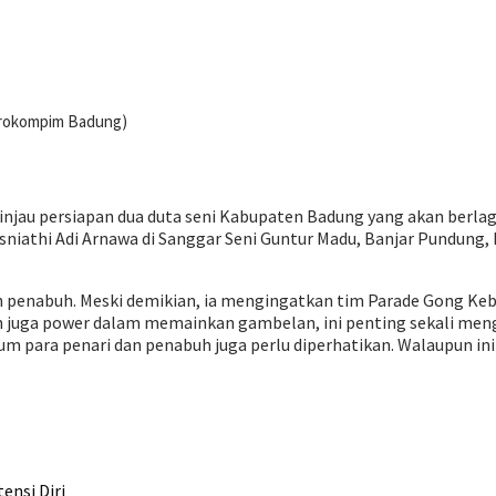
 Prokompim Badung)
njau persiapan dua duta seni Kabupaten Badung yang akan berlaga
iathi Adi Arnawa di Sanggar Seni Guntur Madu, Banjar Pundung,
an penabuh. Meski demikian, ia mengingatkan tim Parade Gong K
 juga power dalam memainkan gambelan, ini penting sekali mengi
um para penari dan penabuh juga perlu diperhatikan. Walaupun in
ensi Diri