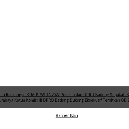
ian Rancangan KUA-PPAS TA 2027
Pemkab dan DPRD Badung Sepakati KU
Surabaya
Ketua Komisi III DPRD Badung Dukung Eksekutif Terbitkan OD