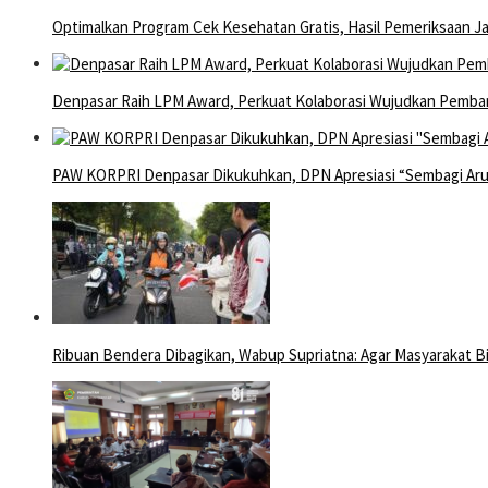
Optimalkan Program Cek Kesehatan Gratis, Hasil Pemeriksaan J
Denpasar Raih LPM Award, Perkuat Kolaborasi Wujudkan Pemba
PAW KORPRI Denpasar Dikukuhkan, DPN Apresiasi “Sembagi Arut
Ribuan Bendera Dibagikan, Wabup Supriatna: Agar Masyarakat B