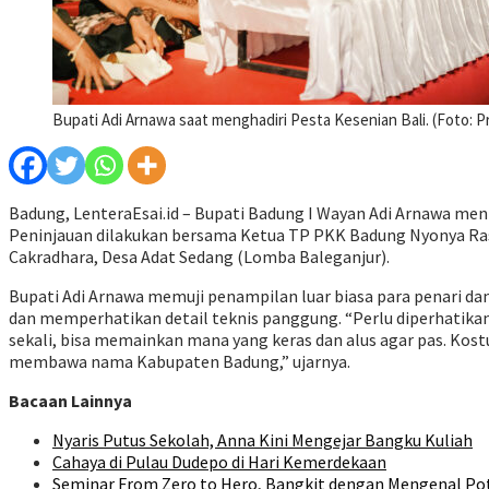
Bupati Adi Arnawa saat menghadiri Pesta Kesenian Bali. (Foto:
Badung, LenteraEsai.id – Bupati Badung I Wayan Adi Arnawa meni
Peninjauan dilakukan bersama Ketua TP PKK Badung Nyonya Rasn
Cakradhara, Desa Adat Sedang (Lomba Baleganjur).
Bupati Adi Arnawa memuji penampilan luar biasa para penari d
dan memperhatikan detail teknis panggung. “Perlu diperhatikan
sekali, bisa memainkan mana yang keras dan alus agar pas. Kost
membawa nama Kabupaten Badung,” ujarnya.
Bacaan Lainnya
Nyaris Putus Sekolah, Anna Kini Mengejar Bangku Kuliah
Cahaya di Pulau Dudepo di Hari Kemerdekaan
Seminar From Zero to Hero, Bangkit dengan Mengenal Pot