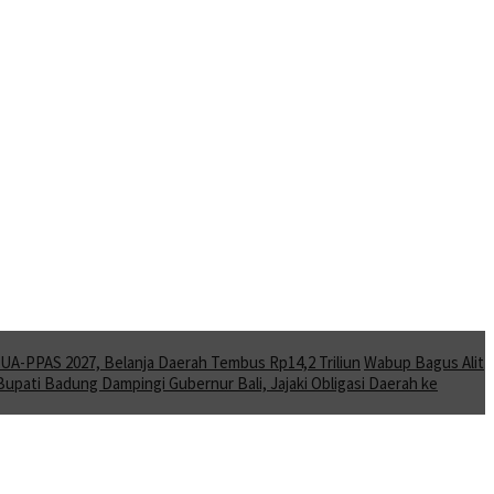
A-PPAS 2027, Belanja Daerah Tembus Rp14,2 Triliun
Wabup Bagus Alit
Bupati Badung Dampingi Gubernur Bali, Jajaki Obligasi Daerah ke