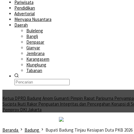
Pariwisata
Pendidikan
Advertorial
Menyapa Nusantara
Daerah
Buleleng
Bangli
Denpasar
Gianyar
Jembrana
Karangasem
Klungkung
Tabanan
Moving News
Ketua DPRD Badung Anom Gumanti Pimpin Rapat Paripurna Penyampa
Sucipta Ikuti Rakor Penguatan Integritas dan Pencegahan Korupsi di 
Pemprov DKI Jakarta
Beranda
Badung
Bupati Badung Tinjau Kesiapan Duta PKB 2026