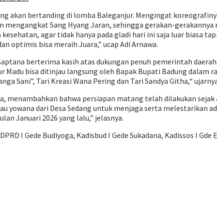
yang akan bertanding di lomba Baleganjur. Mengingat koreografi
gan mengangkat Sang Hyang Jaran, sehingga gerakan-gerakannya m
 kesehatan, agar tidak hanya pada gladi hari ini saja luar biasa 
dan optimis bisa meraih Juara,” ucap Adi Arnawa.
ptana berterima kasih atas dukungan penuh pemerintah daerah. K
r Madu bisa ditinjau langsung oleh Bapak Bupati Badung dalam ra
 Sani”, Tari Kreasi Wana Pering dan Tari Sandya Githa,“ ujarnya
rtha, menambahkan bahwa persiapan matang telah dilakukan sej
u yowana dari Desa Sedang untuk menjaga serta melestarikan adat,
lan Januari 2026 yang lalu,” jelasnya.
PRD I Gede Budiyoga, Kadisbud I Gede Sukadana, Kadissos I Gde E