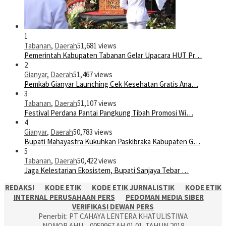
1
Tabanan
,
Daerah
51,681 views
Pemerintah Kabupaten Tabanan Gelar Upacara HUT Pr…
2
Gianyar
,
Daerah
51,467 views
Pemkab Gianyar Launching Cek Kesehatan Gratis Ana…
3
Tabanan
,
Daerah
51,107 views
Festival Perdana Pantai Pangkung Tibah Promosi Wi…
4
Gianyar
,
Daerah
50,783 views
Bupati Mahayastra Kukuhkan Paskibraka Kabupaten G…
5
Tabanan
,
Daerah
50,422 views
Jaga Kelestarian Ekosistem, Bupati Sanjaya Tebar …
REDAKSI
KODE ETIK
KODE ETIK JURNALISTIK
KODE ETIK
INTERNAL PERUSAHAAN PERS
PEDOMAN MEDIA SIBER
VERIFIKASI DEWAN PERS
Penerbit: PT CAHAYA LENTERA KHATULISTIWA
NOMOR AHU – 0059967.AH.01.01. TAHUN 2018