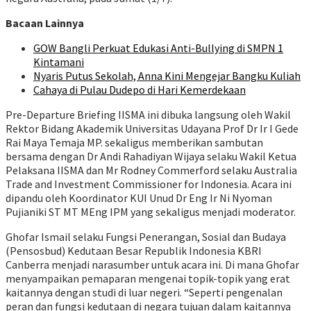
Bacaan Lainnya
GOW Bangli Perkuat Edukasi Anti-Bullying di SMPN 1
Kintamani
Nyaris Putus Sekolah, Anna Kini Mengejar Bangku Kuliah
Cahaya di Pulau Dudepo di Hari Kemerdekaan
Pre-Departure Briefing IISMA ini dibuka langsung oleh Wakil
Rektor Bidang Akademik Universitas Udayana Prof Dr Ir I Gede
Rai Maya Temaja MP. sekaligus memberikan sambutan
bersama dengan
Dr Andi Rahadiyan Wijaya selaku Wakil Ketua
Pelaksana IISMA dan Mr Rodney Commerford selaku Australia
Trade and Investment Commissioner for Indonesia. Acara ini
dipandu oleh Koordinator KUI Unud Dr Eng Ir Ni Nyoman
Pujianiki ST MT MEng IPM yang sekaligus menjadi moderator.
Ghofar Ismail selaku Fungsi Penerangan, Sosial dan Budaya
(Pensosbud) Kedutaan Besar Republik Indonesia KBRI
Canberra menjadi narasumber untuk acara ini. Di mana Ghofar
menyampaikan pemaparan mengenai topik-topik yang erat
kaitannya dengan studi di luar negeri. “Seperti pengenalan
peran dan fungsi kedutaan di negara tujuan dalam kaitannya