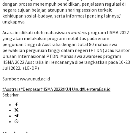
dengan proses menempuh pendidikan, penjelasan regulasi di
negara tujuan belajar, ataupun
sharing session
terkait
kehidupan sosial-budaya, serta informasi penting lainnya,”
ungkapnya.
Acara ini diikuti oleh mahasiswa
awardees
program IISMA 2022
yang akan melakukan program mobilitas pada enam
perguruan tinggi di Australia dengan total 80 mahasiswa
perwakilan perguruan tinggi dalam negeri (PTDN) atau Kantor
Urusan Internasional PTDN. Mahasiswa
awardees
program
IISMA 2022 Australia ini
rencananya diberangkatkan pada 10-23
Juli 2022. (LE-DP)
Sumber:
www.unud.ac.id
#Australia
#Denpasar
#IISMA 2022
#KUI Unud
#LenteraEsai.id
Sebarkan