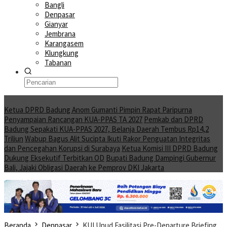
Bangli
Denpasar
Gianyar
Jembrana
Karangasem
Klungkung
Tabanan
Moving News
Ketua DPRD Badung Anom Gumanti Pimpin Rapat Paripurna
Penyampaian Rancangan KUA-PPAS TA 2027
Pemkab dan DPRD
Badung Sepakati KUA-PPAS 2027, Belanja Daerah Tembus Rp14,2
Triliun
Wabup Bagus Alit Sucipta Ikuti Rakor Penguatan Integritas
dan Pencegahan Korupsi di Surabaya
Ketua Komisi III DPRD Badung
Dukung Eksekutif Terbitkan OD
Bupati Badung Dampingi Gubernur
Bali, Jajaki Obligasi Daerah ke Pemprov DKI Jakarta
Beranda
Denpasar
KUI Unud Fasilitasi Pre-Departure Briefing