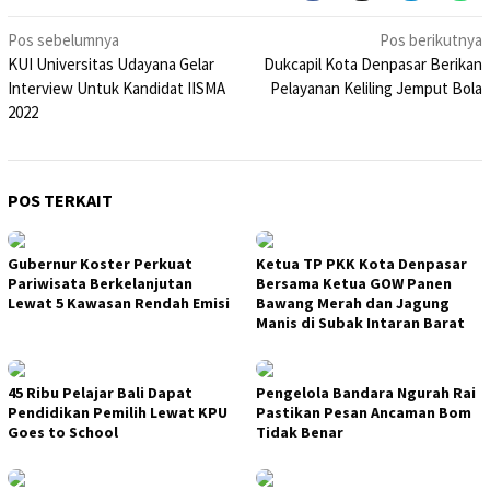
Navigasi
Pos sebelumnya
Pos berikutnya
KUI Universitas Udayana Gelar
Dukcapil Kota Denpasar Berikan
pos
Interview Untuk Kandidat IISMA
Pelayanan Keliling Jemput Bola
2022
POS TERKAIT
Gubernur Koster Perkuat
Ketua TP PKK Kota Denpasar
Pariwisata Berkelanjutan
Bersama Ketua GOW Panen
Lewat 5 Kawasan Rendah Emisi
Bawang Merah dan Jagung
Manis di Subak Intaran Barat
45 Ribu Pelajar Bali Dapat
Pengelola Bandara Ngurah Rai
Pendidikan Pemilih Lewat KPU
Pastikan Pesan Ancaman Bom
Goes to School
Tidak Benar