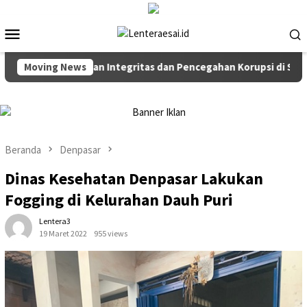
Loncat
ke
Menu
konten
Mobile
Rakor Penguatan Integritas dan Pencegahan Korupsi di Surabaya
Moving News
Beranda
Denpasar
Dinas Kesehatan Denpasar Lakukan
Fogging di Kelurahan Dauh Puri
Lentera3
19 Maret 2022
955 views