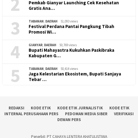
2
Pemkab Gianyar Launching Cek Kesehatan
Gratis Ana…
3
TABANAN
,
DAERAH
51,093 views
Festival Perdana Pantai Pangkung Tibah
Promosi Wi…
4
GIANYAR
,
DAERAH
50,769 views
Bupati Mahayastra Kukuhkan Paskibraka
Kabupaten G…
5
TABANAN
,
DAERAH
50,414 views
Jaga Kelestarian Ekosistem, Bupati Sanjaya
Tebar …
REDAKSI
KODE ETIK
KODE ETIK JURNALISTIK
KODE ETIK
INTERNAL PERUSAHAAN PERS
PEDOMAN MEDIA SIBER
VERIFIKASI
DEWAN PERS
Penerbit: PT CAHAYA LENTERA KHATULISTIWA