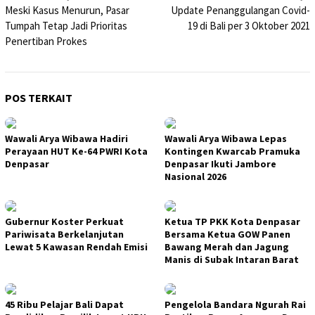
Meski Kasus Menurun, Pasar
Update Penanggulangan Covid-
pos
Tumpah Tetap Jadi Prioritas
19 di Bali per 3 Oktober 2021
Penertiban Prokes
POS TERKAIT
Wawali Arya Wibawa Hadiri
Wawali Arya Wibawa Lepas
Perayaan HUT Ke-64 PWRI Kota
Kontingen Kwarcab Pramuka
Denpasar
Denpasar Ikuti Jambore
Nasional 2026
Gubernur Koster Perkuat
Ketua TP PKK Kota Denpasar
Pariwisata Berkelanjutan
Bersama Ketua GOW Panen
Lewat 5 Kawasan Rendah Emisi
Bawang Merah dan Jagung
Manis di Subak Intaran Barat
45 Ribu Pelajar Bali Dapat
Pengelola Bandara Ngurah Rai