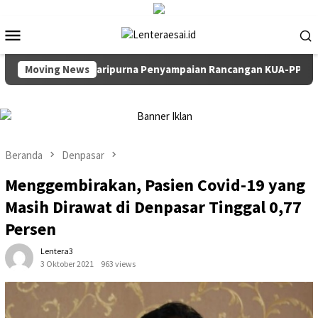
Loncat
ke
Menu
konten
Mobile
pin Rapat Paripurna Penyampaian Rancangan KUA-PPAS TA 2027
Moving News
Beranda
Denpasar
Menggembirakan, Pasien Covid-19 yang
Masih Dirawat di Denpasar Tinggal 0,77
Persen
Lentera3
3 Oktober 2021
963 views