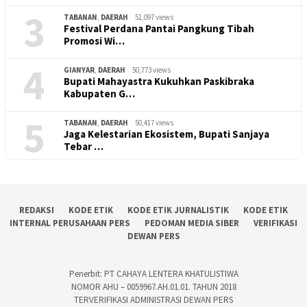
3
TABANAN
,
DAERAH
51,097 views
Festival Perdana Pantai Pangkung Tibah
Promosi Wi…
4
GIANYAR
,
DAERAH
50,773 views
Bupati Mahayastra Kukuhkan Paskibraka
Kabupaten G…
5
TABANAN
,
DAERAH
50,417 views
Jaga Kelestarian Ekosistem, Bupati Sanjaya
Tebar …
REDAKSI
KODE ETIK
KODE ETIK JURNALISTIK
KODE ETIK
INTERNAL PERUSAHAAN PERS
PEDOMAN MEDIA SIBER
VERIFIKASI
DEWAN PERS
Penerbit: PT CAHAYA LENTERA KHATULISTIWA
NOMOR AHU – 0059967.AH.01.01. TAHUN 2018
TERVERIFIKASI ADMINISTRASI DEWAN PERS