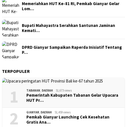
Memeriahkan HUT Ke-81 RI, Pemkab Gianyar Gelar
Lom…
Bupati Mahayastra Serahkan Santunan Jaminan
Kemati…
DPRD Gianyar Sampaikan Raperda Inisiatif Tentang
P…
TERPOPULER
1
TABANAN
,
DAERAH
51,673 views
Pemerintah Kabupaten Tabanan Gelar Upacara
HUT Pr…
2
GIANYAR
,
DAERAH
51,459 views
Pemkab Gianyar Launching Cek Kesehatan
Gratis Ana…