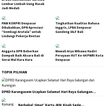
Lembar Limbah Uang Rusak
Jadi Medali
PAW KORPRI Denpasar
Tingkatkan Kualitas Bahasa
Dikukuhkan, DPN Apresiasi
Inggris, LPBA Denpasar
“Sembagi Arutala” untuk
Gandeng IALF Bali
Lindungi Pekerja Rentan
Anggota DPR Beberkan
Wawali Arya Wibawa Hadiri
Dampak Baik Aksara Bali di
Perayaan HUT Ke-64 PWRI Kota
Gerai Mal Kura Kura
Denpasar
TOPIK PILIHAN
DPRD Karangasem Ucapkan Selamat Hari Raya Galungan…
Berbekal ‘Jimat’ Kartu JKN: Kisah Sede…