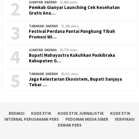
2
GIANYAR
,
DAERAH
51,466 views
Pemkab Gianyar Launching Cek Kesehatan
Gratis Ana…
3
TABANAN
,
DAERAH
51,106 views
Festival Perdana Pantai Pangkung Tibah
Promosi Wi…
4
GIANYAR
,
DAERAH
50,779 views
Bupati Mahayastra Kukuhkan Paskibraka
Kabupaten G…
5
TABANAN
,
DAERAH
50,421 views
Jaga Kelestarian Ekosistem, Bupati Sanjaya
Tebar …
REDAKSI
KODE ETIK
KODE ETIK JURNALISTIK
KODE ETIK
INTERNAL PERUSAHAAN PERS
PEDOMAN MEDIA SIBER
VERIFIKASI
DEWAN PERS