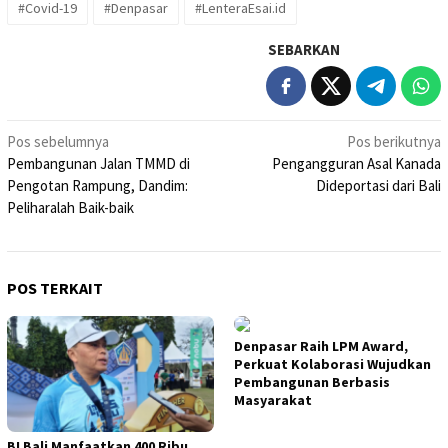
#Covid-19
#Denpasar
#LenteraEsai.id
SEBARKAN
Navigasi
Pos sebelumnya
Pos berikutnya
Pembangunan Jalan TMMD di
Pengangguran Asal Kanada
pos
Pengotan Rampung, Dandim:
Dideportasi dari Bali
Peliharalah Baik-baik
POS TERKAIT
Denpasar Raih LPM Award,
Perkuat Kolaborasi Wujudkan
Pembangunan Berbasis
Masyarakat
BI Bali Manfaatkan 400 Ribu