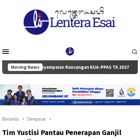
Loncat
ke
konten
Menu
Mobile
purna Penyampaian Rancangan KUA-PPAS TA 2027
Moving News
Pemkab
Beranda
Denpasar
Tim Yustisi Pantau Penerapan Ganjil