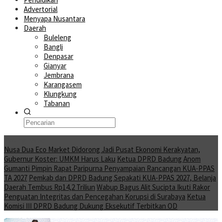
Advertorial
Menyapa Nusantara
Daerah
Buleleng
Bangli
Denpasar
Gianyar
Jembrana
Karangasem
Klungkung
Tabanan
Moving News
Nusa Dua Eco Market Didorong Jadi Pusat Ekonomi Kerakyatan,
Gubernur Koster: UMKM Harus Laku
Ketua DPRD Badung Anom
Gumanti Pimpin Rapat Paripurna Penyampaian Rancangan KUA-PPAS
TA 2027
Pemkab dan DPRD Badung Sepakati KUA-PPAS 2027, Belanja
Daerah Tembus Rp14,2 Triliun
Wabup Bagus Alit Sucipta Ikuti Rakor
Penguatan Integritas dan Pencegahan Korupsi di Surabaya
Ketua
Komisi III DPRD Badung Dukung Eksekutif Terbitkan OD