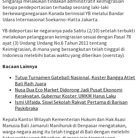
Singaraja melakukan tindakan administratif keimigrasian
berupa pendeportasian terhadap seorang laki-laki
berkewarganegaraan Kanada berinisial YB melalui Bandar
Udara Internasional Soekarno-Hatta Jakarta.
YB dideportasi ke negaranya pada Sabtu (2/10) setelah terbukti
melakukan pelanggaran keimigrasian sesuai dengan Pasal 78
ayat (3) Undang Undang No.6 Tahun 2011 tentang
Keimigrasian, di mana yang bersangkutan telah tinggal di
Indonesia melebihi batas waktu yang diberikan (overstay).
Bacaan Lainnya
Tutup Turnamen Gateball Nasional, Koster Bangga Atlet
Bali Raih Juara
Nusa Dua Eco Market Didorong Jadi Pusat Ekonomi
Kerakyatan, Gubernur Koster: UMKM Harus Laku
Ismi Ulfaida, Siswi Sekolah Rakyat Pertama di Barisan
Paskibraka
Kepala Kantor Wilayah Kementerian Hukum dan Hak Asasi
Manusia Bali Jamaruli Manihuruk di Denpasar mengatakan,
warga negara asing itu telah tinggal di Bali dengan melebihi
batas waktu yang diberikan, di mana izin tinggal yang