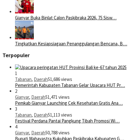
Gianyar Buka Binlat Calon Paskibraka 2026, 75 Sisw…
Tingkatkan Kesiapsiagaan Penanggulangan Bencana, B…
Terpopuler
1
Tabanan
,
Daerah
51,686 views
Pemerintah Kabupaten Tabanan Gelar Upacara HUT Pr…
2
Gianyar
,
Daerah
51,471 views
Pemkab Gianyar Launching Cek Kesehatan Gratis Ana…
3
Tabanan
,
Daerah
51,113 views
Festival Perdana Pantai Pangkung Tibah Promosi Wi…
4
Gianyar
,
Daerah
50,788 views
Bupati Mahayastra Kukuhkan Paskibraka Kabupaten G…