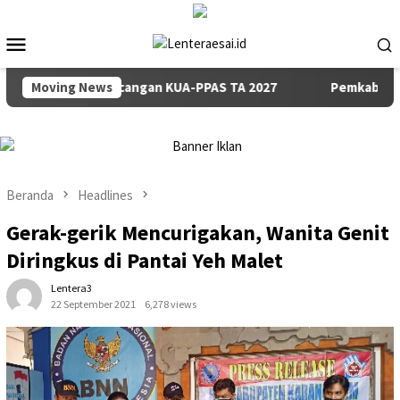
Loncat
ke
Menu
konten
Mobile
mpaian Rancangan KUA-PPAS TA 2027
Moving News
Pemkab dan DPRD Ba
Beranda
Headlines
Gerak-gerik Mencurigakan, Wanita Genit
Diringkus di Pantai Yeh Malet
Lentera3
22 September 2021
6,278 views