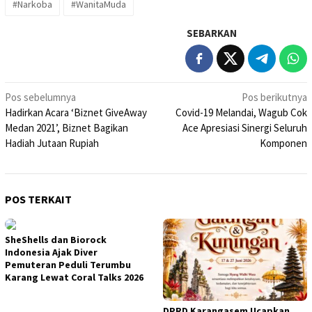
#Narkoba
#WanitaMuda
SEBARKAN
Navigasi
Pos sebelumnya
Pos berikutnya
Hadirkan Acara ‘Biznet GiveAway
Covid-19 Melandai, Wagub Cok
pos
Medan 2021’, Biznet Bagikan
Ace Apresiasi Sinergi Seluruh
Hadiah Jutaan Rupiah
Komponen
POS TERKAIT
SheShells dan Biorock
Indonesia Ajak Diver
Pemuteran Peduli Terumbu
Karang Lewat Coral Talks 2026
DPRD Karangasem Ucapkan