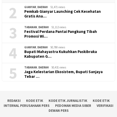
2
GIANYAR
,
DAERAH
51,471 views
Pemkab Gianyar Launching Cek Kesehatan
Gratis Ana…
3
TABANAN
,
DAERAH
51,112 views
Festival Perdana Pantai Pangkung Tibah
Promosi Wi…
4
GIANYAR
,
DAERAH
50,788 views
Bupati Mahayastra Kukuhkan Paskibraka
Kabupaten G…
5
TABANAN
,
DAERAH
50,431 views
Jaga Kelestarian Ekosistem, Bupati Sanjaya
Tebar …
REDAKSI
KODE ETIK
KODE ETIK JURNALISTIK
KODE ETIK
INTERNAL PERUSAHAAN PERS
PEDOMAN MEDIA SIBER
VERIFIKASI
DEWAN PERS