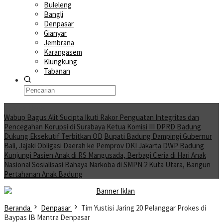
Buleleng
Bangli
Denpasar
Gianyar
Jembrana
Karangasem
Klungkung
Tabanan
Moving News
Wabup Bagus Alit Sucipta Ikuti Rakor Penguatan Integritas dan
Pencegahan Korupsi di Surabaya
Ketua Komisi III DPRD Badung
Dukung Eksekutif Terbitkan OD
Bupati Badung Dampingi Gubernur
Bali, Jajaki Obligasi Daerah ke Pemprov DKI Jakarta
DWP Badung
Kunjungi Pasien Anak di RS Mangusada, Berbagi Ceria di Hari Anak
Nasional
Sosialisasi Bahaya Narkoba di SMPN 2 Kuta Utara, Bangun
Pertahanan Anak Badung
Beranda
Denpasar
Tim Yustisi Jaring 20 Pelanggar Prokes di
Baypas IB Mantra Denpasar