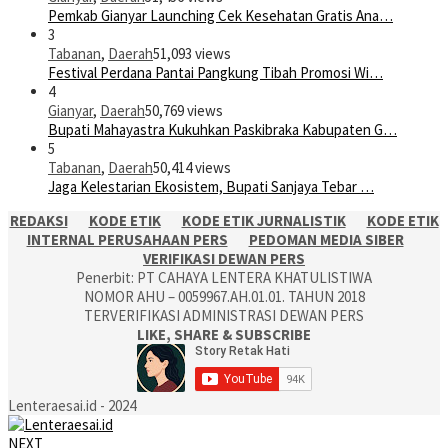
Pemkab Gianyar Launching Cek Kesehatan Gratis Ana…
3
Tabanan
,
Daerah
51,093 views
Festival Perdana Pantai Pangkung Tibah Promosi Wi…
4
Gianyar
,
Daerah
50,769 views
Bupati Mahayastra Kukuhkan Paskibraka Kabupaten G…
5
Tabanan
,
Daerah
50,414 views
Jaga Kelestarian Ekosistem, Bupati Sanjaya Tebar …
REDAKSI
KODE ETIK
KODE ETIK JURNALISTIK
KODE ETIK
INTERNAL PERUSAHAAN PERS
PEDOMAN MEDIA SIBER
VERIFIKASI DEWAN PERS
Penerbit: PT CAHAYA LENTERA KHATULISTIWA
NOMOR AHU – 0059967.AH.01.01. TAHUN 2018
TERVERIFIKASI ADMINISTRASI DEWAN PERS
LIKE, SHARE & SUBSCRIBE
Lenteraesai.id - 2024
NEXT