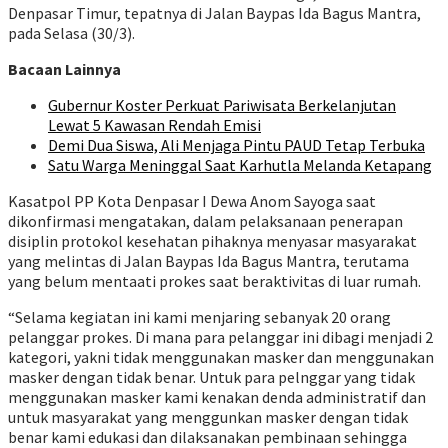
Denpasar Timur, tepatnya di Jalan Baypas Ida Bagus Mantra,
pada Selasa (30/3).
Bacaan Lainnya
Gubernur Koster Perkuat Pariwisata Berkelanjutan
Lewat 5 Kawasan Rendah Emisi
Demi Dua Siswa, Ali Menjaga Pintu PAUD Tetap Terbuka
Satu Warga Meninggal Saat Karhutla Melanda Ketapang
Kasatpol PP Kota Denpasar I Dewa Anom Sayoga saat
dikonfirmasi mengatakan, dalam pelaksanaan penerapan
disiplin protokol kesehatan pihaknya menyasar masyarakat
yang melintas di Jalan Baypas Ida Bagus Mantra, terutama
yang belum mentaati prokes saat beraktivitas di luar rumah.
“Selama kegiatan ini kami menjaring sebanyak 20 orang
pelanggar prokes. Di mana para pelanggar ini dibagi menjadi 2
kategori, yakni tidak menggunakan masker dan menggunakan
masker dengan tidak benar. Untuk para pelnggar yang tidak
menggunakan masker kami kenakan denda administratif dan
untuk masyarakat yang menggunkan masker dengan tidak
benar kami edukasi dan dilaksanakan pembinaan sehingga