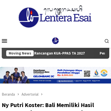
Loncat
ke
konten
Menu
Mobile
paian Rancangan KUA-PPAS TA 2027
Moving News
Pemkab dan DPRD Bad
Beranda
Advertorial
Ny Putri Koster: Bali Memiliki Hasil