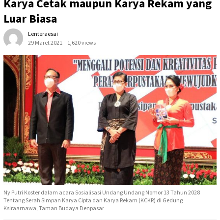
Karya Cetak maupun Karya Rekam yang
Luar Biasa
Lenteraesai
29 Maret 2021
1,620 views
Ny Putri Koster dalam acara Sosialisasi Undang Undang Nomor 13 Tahun 2028
Tentang Serah Simpan Karya Cipta dan Karya Rekam (KCKR) di Gedung
Ksiraarnawa, Taman Budaya Denpasar