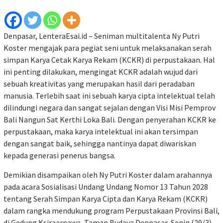
Denpasar, LenteraEsai.id – Seniman multitalenta Ny Putri
Koster mengajak para pegiat seni untuk melaksanakan serah
simpan Karya Cetak Karya Rekam (KCKR) di perpustakaan. Hal
ini penting dilakukan, mengingat KCKR adalah wujud dari
sebuah kreativitas yang merupakan hasil dari peradaban
manusia. Terlebih saat ini sebuah karya cipta intelektual telah
dilindungi negara dan sangat sejalan dengan Visi Misi Pemprov
Bali Nangun Sat Kerthi Loka Bali. Dengan penyerahan KCKR ke
perpustakaan, maka karya intelektual ini akan tersimpan
dengan sangat baik, sehingga nantinya dapat diwariskan
kepada generasi penerus bangsa.
Demikian disampaikan oleh Ny Putri Koster dalam arahannya
pada acara Sosialisasi Undang Undang Nomor 13 Tahun 2028
tentang Serah Simpan Karya Cipta dan Karya Rekam (KCKR)
dalam rangka mendukung program Perpustakaan Provinsi Bali,
di Gedung Ksiraarnawa, Taman Budaya Denpasar, Senin (29/3).