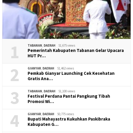
1
TABANAN
,
DAERAH
51,675 views
Pemerintah Kabupaten Tabanan Gelar Upacara
HUT Pr…
2
GIANYAR
,
DAERAH
51,462 views
Pemkab Gianyar Launching Cek Kesehatan
Gratis Ana…
3
TABANAN
,
DAERAH
51,100 views
Festival Perdana Pantai Pangkung Tibah
Promosi Wi…
4
GIANYAR
,
DAERAH
50,775 views
Bupati Mahayastra Kukuhkan Paskibraka
Kabupaten G…