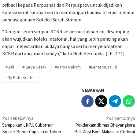
pribadi kepada Perpusnas dan Perpusprov untuk dijadikan
koleksi serah simpan serta membangun budaya literasi melalui
pendayagunaan Koleksi Serah Simpan.
“Dengan serah simpan KCKR ke perpustakaan ini, di samping
akan wujudkan koleksi nasional, hal yang lebih penting akan
dapat melestarikan budaya bangsa serta menyelamatkan
KCKR dari ancaman bahaya,” kata Rudi Hernanda. (LE-DP1)
#Bali
#Karya Cetak
#Karya Rekam
#LenteraEsai.id
#Ny Putri Koster
SEBARKAN
Navigasi
Pos sebelumnya
Pos berikutnya
Sampaikan LKPJ, Gubernur
Pokdarkamtibmas Bhayangkara
pos
Koster Beber Capaian di Tahun
Bali: Aksi Bom Makassar Cederai