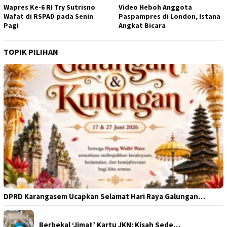
Wapres Ke-6 RI Try Sutrisno
Video Heboh Anggota
Wafat di RSPAD pada Senin
Paspampres di London, Istana
Pagi
Angkat Bicara
TOPIK PILIHAN
DPRD Karangasem Ucapkan Selamat Hari Raya Galungan…
Berbekal ‘Jimat’ Kartu JKN: Kisah Sede…