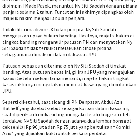
dipimpin I Made Pasek, menuntut Ny Siti Saodah dengan pidana
penjara selama 2 tahun. Tuntutan ini akhirnya dipangkas oleh
majelis hakim menjadi 8 bulan penjara.
Tidak diterima divonis 8 bulan penjara, Ny Siti Saodah
mengajukan upaya hukum banding. Hasilnya, majelis hakim di
tingkat banding menganulir putusan PN dan menyatakan Ny
Siti Saodah tidak terbukti melakukan tindak pidana
sebagaimana dimaksud dalam dakwaan JPU.
Putusan bebas pun diterima oleh Ny Siti Saodah di tingkat
banding. Atas putusan bebas ini, giliran JPU yang mengajukan
kasasi. Setelah sekian lama menanti, majelis hakim tingkat
kasasi akhirnya menyatakan menolak kasasi yang dimohonkan
JPU.
Seperti diketahui, saat sidang di PN Denpasar, Abdul Azis
Batheff yang disebut-sebut sebagai korban dalam kasus ini,
saat diperiksa di muka sidang mengaku telah dirugikan oleh
terdakwa Ny Siti Saodah dengan adanya dua lembar bonggol
cek senilai Rp 90 juta dan Rp 75 juta yang bertulisan “Komisi
Azis” yang dijadikan bukti untuk perkara perdata.