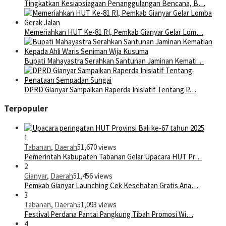
Tingkatkan Kesiapsiagaan Penanggulangan Bencana, B…
Memeriahkan HUT Ke-81 RI, Pemkab Gianyar Gelar Lom…
Bupati Mahayastra Serahkan Santunan Jaminan Kemati…
DPRD Gianyar Sampaikan Raperda Inisiatif Tentang P…
Terpopuler
1
Tabanan
,
Daerah
51,670 views
Pemerintah Kabupaten Tabanan Gelar Upacara HUT Pr…
2
Gianyar
,
Daerah
51,456 views
Pemkab Gianyar Launching Cek Kesehatan Gratis Ana…
3
Tabanan
,
Daerah
51,093 views
Festival Perdana Pantai Pangkung Tibah Promosi Wi…
4