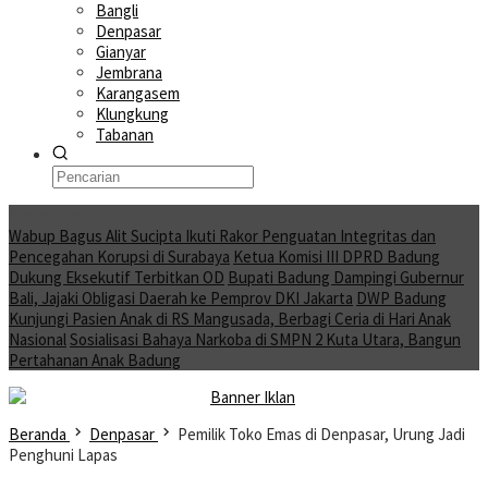
Bangli
Denpasar
Gianyar
Jembrana
Karangasem
Klungkung
Tabanan
Moving News
Wabup Bagus Alit Sucipta Ikuti Rakor Penguatan Integritas dan
Pencegahan Korupsi di Surabaya
Ketua Komisi III DPRD Badung
Dukung Eksekutif Terbitkan OD
Bupati Badung Dampingi Gubernur
Bali, Jajaki Obligasi Daerah ke Pemprov DKI Jakarta
DWP Badung
Kunjungi Pasien Anak di RS Mangusada, Berbagi Ceria di Hari Anak
Nasional
Sosialisasi Bahaya Narkoba di SMPN 2 Kuta Utara, Bangun
Pertahanan Anak Badung
Beranda
Denpasar
Pemilik Toko Emas di Denpasar, Urung Jadi
Penghuni Lapas