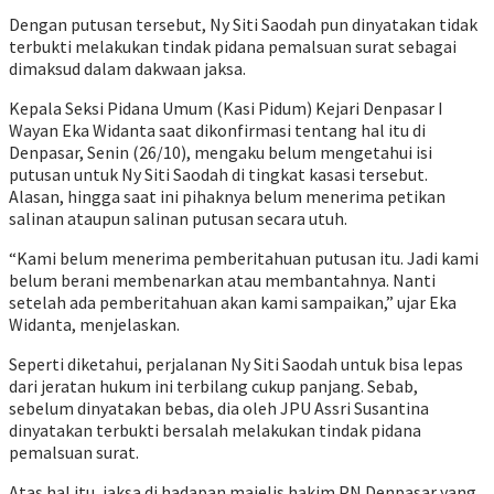
Dengan putusan tersebut, Ny Siti Saodah pun dinyatakan tidak
terbukti melakukan tindak pidana pemalsuan surat sebagai
dimaksud dalam dakwaan jaksa.
Kepala Seksi Pidana Umum (Kasi Pidum) Kejari Denpasar I
Wayan Eka Widanta saat dikonfirmasi tentang hal itu di
Denpasar, Senin (26/10), mengaku belum mengetahui isi
putusan untuk Ny Siti Saodah di tingkat kasasi tersebut.
Alasan, hingga saat ini pihaknya belum menerima petikan
salinan ataupun salinan putusan secara utuh.
“Kami belum menerima pemberitahuan putusan itu. Jadi kami
belum berani membenarkan atau membantahnya. Nanti
setelah ada pemberitahuan akan kami sampaikan,” ujar Eka
Widanta, menjelaskan.
Seperti diketahui, perjalanan Ny Siti Saodah untuk bisa lepas
dari jeratan hukum ini terbilang cukup panjang. Sebab,
sebelum dinyatakan bebas, dia oleh JPU Assri Susantina
dinyatakan terbukti bersalah melakukan tindak pidana
pemalsuan surat.
Atas hal itu, jaksa di hadapan majelis hakim PN Denpasar yang