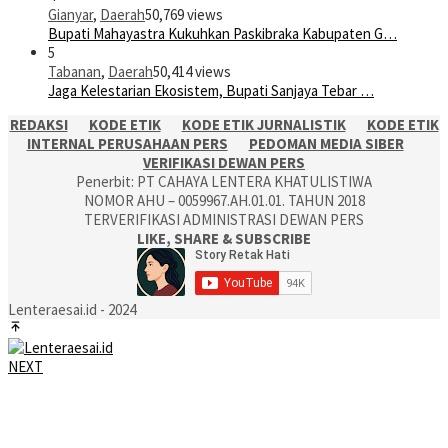
Gianyar
,
Daerah
50,769 views
Bupati Mahayastra Kukuhkan Paskibraka Kabupaten G…
5
Tabanan
,
Daerah
50,414 views
Jaga Kelestarian Ekosistem, Bupati Sanjaya Tebar …
REDAKSI
KODE ETIK
KODE ETIK JURNALISTIK
KODE ETIK
INTERNAL PERUSAHAAN PERS
PEDOMAN MEDIA SIBER
VERIFIKASI DEWAN PERS
Penerbit: PT CAHAYA LENTERA KHATULISTIWA
NOMOR AHU – 0059967.AH.01.01. TAHUN 2018
TERVERIFIKASI ADMINISTRASI DEWAN PERS
LIKE, SHARE & SUBSCRIBE
Lenteraesai.id - 2024
NEXT