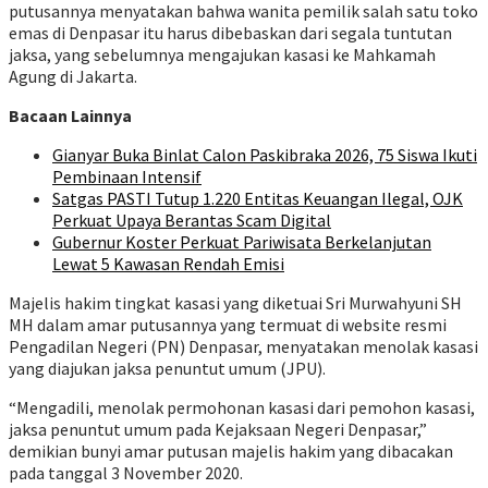
putusannya menyatakan bahwa wanita pemilik salah satu toko
emas di Denpasar itu harus dibebaskan dari segala tuntutan
jaksa, yang sebelumnya mengajukan kasasi ke Mahkamah
Agung di Jakarta.
Bacaan Lainnya
Gianyar Buka Binlat Calon Paskibraka 2026, 75 Siswa Ikuti
Pembinaan Intensif
Satgas PASTI Tutup 1.220 Entitas Keuangan Ilegal, OJK
Perkuat Upaya Berantas Scam Digital
Gubernur Koster Perkuat Pariwisata Berkelanjutan
Lewat 5 Kawasan Rendah Emisi
Majelis hakim tingkat kasasi yang diketuai Sri Murwahyuni SH
MH dalam amar putusannya yang termuat di website resmi
Pengadilan Negeri (PN) Denpasar, menyatakan menolak kasasi
yang diajukan jaksa penuntut umum (JPU).
“Mengadili, menolak permohonan kasasi dari pemohon kasasi,
jaksa penuntut umum pada Kejaksaan Negeri Denpasar,”
demikian bunyi amar putusan majelis hakim yang dibacakan
pada tanggal 3 November 2020.