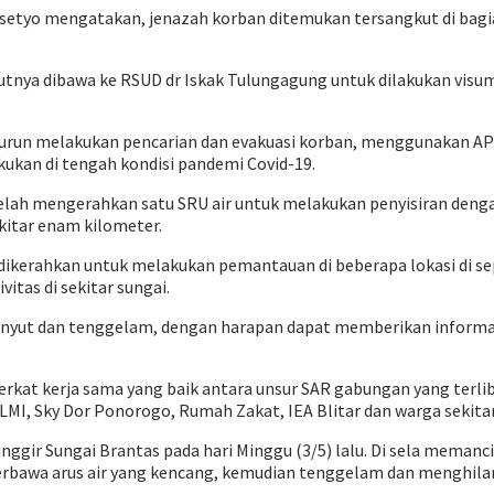
etyo mengatakan, jenazah korban ditemukan tersangkut di bagian
jutnya dibawa ke RSUD dr Iskak Tulungagung untuk dilakukan visu
run melakukan pencarian dan evakuasi korban, menggunakan APD l
kukan di tengah kondisi pandemi Covid-19.
lah mengerahkan satu SRU air untuk melakukan penyisiran dengan
kitar enam kilometer.
 dikerahkan untuk melakukan pemantauan di beberapa lokasi di sep
tas di sekitar sungai.
anyut dan tenggelam, dengan harapan dapat memberikan informas
erkat kerja sama yang baik antara unsur SAR gabungan yang terl
MI, Sky Dor Ponorogo, Rumah Zakat, IEA Blitar dan warga sekitar
gir Sungai Brantas pada hari Minggu (3/5) lalu. Di sela meman
terbawa arus air yang kencang, kemudian tenggelam dan menghila