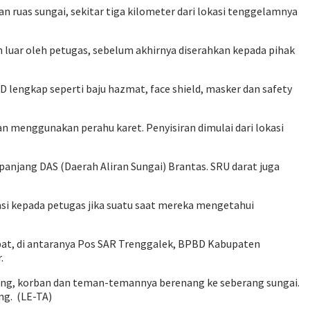
 ruas sungai, sekitar tiga kilometer dari lokasi tenggelamnya
m luar oleh petugas, sebelum akhirnya diserahkan kepada pihak
engkap seperti baju hazmat, face shield, masker dan safety
 menggunakan perahu karet. Penyisiran dimulai dari lokasi
anjang DAS (Daerah Aliran Sungai) Brantas. SRU darat juga
i kepada petugas jika suatu saat mereka mengetahui
ibat, di antaranya Pos SAR Trenggalek, BPBD Kabupaten
.
cing, korban dan teman-temannya berenang ke seberang sungai.
ng. (LE-TA)