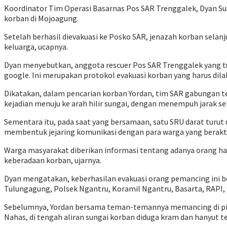
Koordinator Tim Operasi Basarnas Pos SAR Trenggalek, Dyan Sus
korban di Mojoagung.
Setelah berhasil dievakuasi ke Posko SAR, jenazah korban selan
keluarga, ucapnya.
Dyan menyebutkan, anggota rescuer Pos SAR Trenggalek yang tu
google. Ini merupakan protokol evakuasi korban yang harus dila
Dikatakan, dalam pencarian korban Yordan, tim SAR gabungan te
kejadian menuju ke arah hilir sungai, dengan menempuh jarak se
Sementara itu, pada saat yang bersamaan, satu SRU darat turut
membentuk jejaring komunikasi dengan para warga yang beraktivi
Warga masyarakat diberikan informasi tentang adanya orang h
keberadaan korban, ujarnya.
Dyan mengatakan, keberhasilan evakuasi orang pemancing ini b
Tulungagung, Polsek Ngantru, Koramil Ngantru, Basarta, RAPI, L
Sebelumnya, Yordan bersama teman-temannya memancing di ping
Nahas, di tengah aliran sungai korban diduga kram dan hanyut 