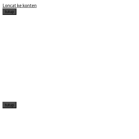
Loncat ke konten
tutup
tutup