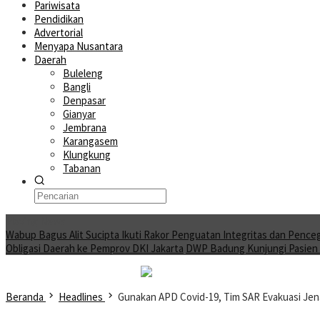
Pariwisata
Pendidikan
Advertorial
Menyapa Nusantara
Daerah
Buleleng
Bangli
Denpasar
Gianyar
Jembrana
Karangasem
Klungkung
Tabanan
Moving News
Wabup Bagus Alit Sucipta Ikuti Rakor Penguatan Integritas dan Pence
Obligasi Daerah ke Pemprov DKI Jakarta
DWP Badung Kunjungi Pasien A
Beranda
Headlines
Gunakan APD Covid-19, Tim SAR Evakuasi Jen