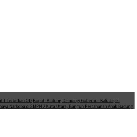
tif Terbitkan OD
Bupati Badung Dampingi Gubernur Bali, Jajaki
Bahaya Narkoba di SMPN 2 Kuta Utara, Bangun Pertahanan Anak Badung