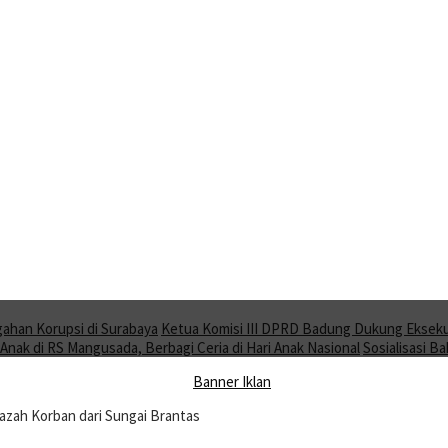
gahan Korupsi di Surabaya
Ketua Komisi III DPRD Badung Dukung Ekseku
nak di RS Mangusada, Berbagi Ceria di Hari Anak Nasional
Sosialisasi 
azah Korban dari Sungai Brantas