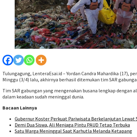
Tulungagung, LenteraEsai.id – Yordan Candra Mahardika (17), p
Minggu (3/4) lalu, akhirnya berhasil ditemukan tim SAR gabungan
Tim SAR gabungan yang mengenakan busana lengkap dengan ala
dalam keadaan sudah meninggal dunia.
Bacaan Lainnya
Gubernur Koster Perkuat Pariwisata Berkelanjutan Lewat
Demi Dua Siswa, Ali Menjaga Pintu PAUD Tetap Terbuka
Satu Warga Meninggal Saat Karhutla Melanda Ketapang