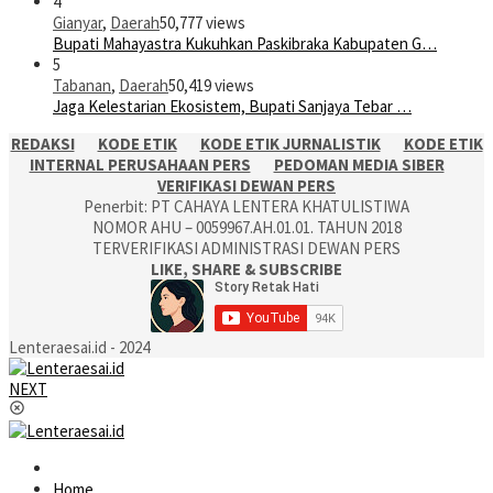
4
Gianyar
,
Daerah
50,777 views
Bupati Mahayastra Kukuhkan Paskibraka Kabupaten G…
5
Tabanan
,
Daerah
50,419 views
Jaga Kelestarian Ekosistem, Bupati Sanjaya Tebar …
REDAKSI
KODE ETIK
KODE ETIK JURNALISTIK
KODE ETIK
INTERNAL PERUSAHAAN PERS
PEDOMAN MEDIA SIBER
VERIFIKASI DEWAN PERS
Penerbit: PT CAHAYA LENTERA KHATULISTIWA
NOMOR AHU – 0059967.AH.01.01. TAHUN 2018
TERVERIFIKASI ADMINISTRASI DEWAN PERS
LIKE, SHARE & SUBSCRIBE
Lenteraesai.id - 2024
NEXT
Home