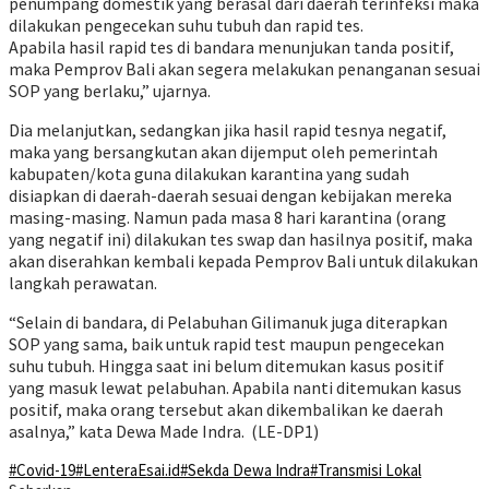
penumpang domestik yang berasal dari daerah terinfeksi maka
dilakukan pengecekan suhu tubuh dan rapid tes.
Apabila hasil rapid tes di bandara menunjukan tanda positif,
maka Pemprov Bali akan segera melakukan penanganan sesuai
SOP yang berlaku,” ujarnya.
Dia melanjutkan, sedangkan jika hasil rapid tesnya negatif,
maka yang bersangkutan akan dijemput oleh pemerintah
kabupaten/kota guna dilakukan karantina yang sudah
disiapkan di daerah-daerah sesuai dengan kebijakan mereka
masing-masing. Namun pada masa 8 hari karantina (orang
yang negatif ini) dilakukan tes swap dan hasilnya positif, maka
akan diserahkan kembali kepada Pemprov Bali untuk dilakukan
langkah perawatan.
“Selain di bandara, di Pelabuhan Gilimanuk juga diterapkan
SOP yang sama, baik untuk rapid test maupun pengecekan
suhu tubuh. Hingga saat ini belum ditemukan kasus positif
yang masuk lewat pelabuhan. Apabila nanti ditemukan kasus
positif, maka orang tersebut akan dikembalikan ke daerah
asalnya,” kata Dewa Made Indra. (LE-DP1)
#Covid-19
#LenteraEsai.id
#Sekda Dewa Indra
#Transmisi Lokal