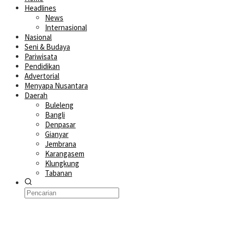
Headlines
News
Internasional
Nasional
Seni & Budaya
Pariwisata
Pendidikan
Advertorial
Menyapa Nusantara
Daerah
Buleleng
Bangli
Denpasar
Gianyar
Jembrana
Karangasem
Klungkung
Tabanan