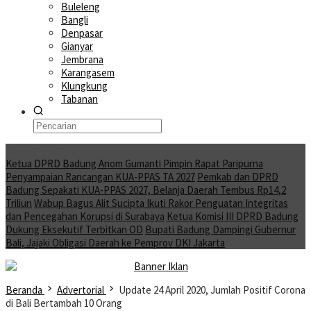
Buleleng
Bangli
Denpasar
Gianyar
Jembrana
Karangasem
Klungkung
Tabanan
Moving News
Ketua DPRD Badung Anom Gumanti Pimpin Rapat Paripurna
Penyampaian Rancangan KUA-PPAS TA 2027
Pemkab dan DPRD
Badung Sepakati KUA-PPAS 2027, Belanja Daerah Tembus Rp14,2
Triliun
Wabup Bagus Alit Sucipta Ikuti Rakor Penguatan Integritas
dan Pencegahan Korupsi di Surabaya
Ketua Komisi III DPRD Badung
Dukung Eksekutif Terbitkan OD
Bupati Badung Dampingi Gubernur
Bali, Jajaki Obligasi Daerah ke Pemprov DKI Jakarta
Beranda
Advertorial
Update 24 April 2020, Jumlah Positif Corona
di Bali Bertambah 10 Orang