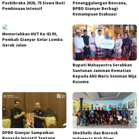
Paskibraka 2026, 75 Siswa Ikuti
Penanggulangan Bencana,
Pembinaan Intensif
BPBD Gianyar Berbagi
Kemampuan Evakuasi
Memeriahkan HUT Ke-81 RI,
Pemkab Gianyar Gelar Lomba
Gerak Jalan
Bupati Mahayastra Serahkan
Santunan Jaminan Kematian
Kepada Ahli Waris Seniman Wija
Kusuma
DPRD Gianyar Sampaikan
SheShells dan Biorock
Raperda Inisiatif Tentang
Indonesia Ajak Diver