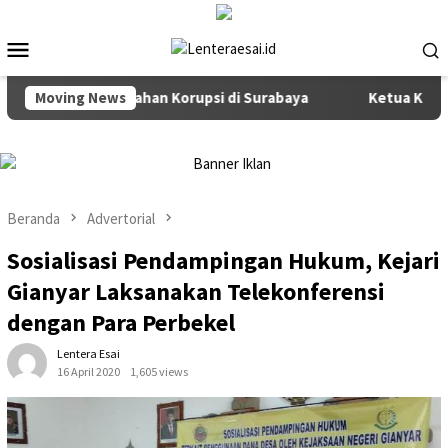
Loncat
ke
Menu
konten
Mobile
s dan Pencegahan Korupsi di Surabaya
Moving News
Ketua Komisi III D
Beranda
Advertorial
Sosialisasi Pendampingan Hukum, Kejari
Gianyar Laksanakan Telekonferensi
dengan Para Perbekel
Lentera Esai
16 April 2020
1,605 views