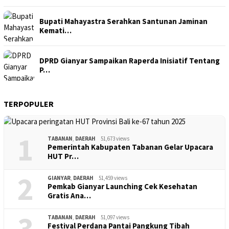
Bupati Mahayastra Serahkan Santunan Jaminan
Kemati…
DPRD Gianyar Sampaikan Raperda Inisiatif Tentang
P…
TERPOPULER
1
TABANAN
,
DAERAH
51,673 views
Pemerintah Kabupaten Tabanan Gelar Upacara
HUT Pr…
2
GIANYAR
,
DAERAH
51,459 views
Pemkab Gianyar Launching Cek Kesehatan
Gratis Ana…
3
TABANAN
,
DAERAH
51,097 views
Festival Perdana Pantai Pangkung Tibah