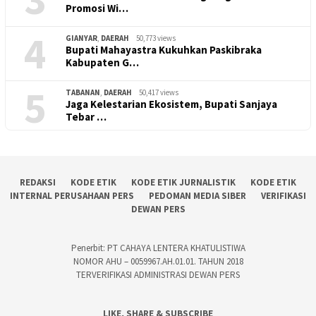
Promosi Wi…
4
GIANYAR
,
DAERAH
50,773 views
Bupati Mahayastra Kukuhkan Paskibraka
Kabupaten G…
5
TABANAN
,
DAERAH
50,417 views
Jaga Kelestarian Ekosistem, Bupati Sanjaya
Tebar …
REDAKSI
KODE ETIK
KODE ETIK JURNALISTIK
KODE ETIK
INTERNAL PERUSAHAAN PERS
PEDOMAN MEDIA SIBER
VERIFIKASI
DEWAN PERS
Penerbit: PT CAHAYA LENTERA KHATULISTIWA
NOMOR AHU – 0059967.AH.01.01. TAHUN 2018
TERVERIFIKASI ADMINISTRASI DEWAN PERS
LIKE, SHARE & SUBSCRIBE