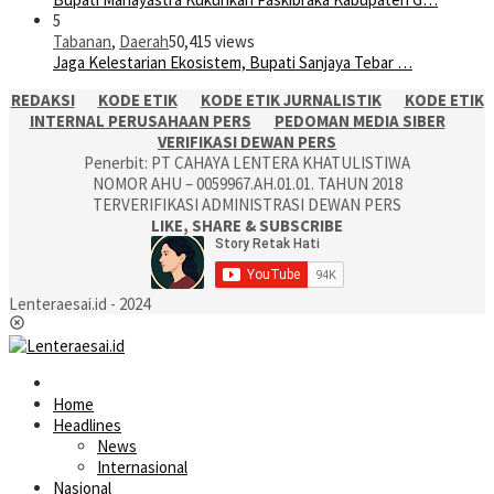
5
Tabanan
,
Daerah
50,415 views
Jaga Kelestarian Ekosistem, Bupati Sanjaya Tebar …
REDAKSI
KODE ETIK
KODE ETIK JURNALISTIK
KODE ETIK
INTERNAL PERUSAHAAN PERS
PEDOMAN MEDIA SIBER
VERIFIKASI DEWAN PERS
Penerbit: PT CAHAYA LENTERA KHATULISTIWA
NOMOR AHU – 0059967.AH.01.01. TAHUN 2018
TERVERIFIKASI ADMINISTRASI DEWAN PERS
LIKE, SHARE & SUBSCRIBE
Lenteraesai.id - 2024
Home
Headlines
News
Internasional
Nasional