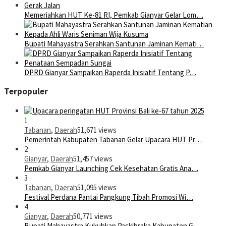
Memeriahkan HUT Ke-81 RI, Pemkab Gianyar Gelar Lom…
Bupati Mahayastra Serahkan Santunan Jaminan Kemati…
DPRD Gianyar Sampaikan Raperda Inisiatif Tentang P…
Terpopuler
1
Tabanan
,
Daerah
51,671 views
Pemerintah Kabupaten Tabanan Gelar Upacara HUT Pr…
2
Gianyar
,
Daerah
51,457 views
Pemkab Gianyar Launching Cek Kesehatan Gratis Ana…
3
Tabanan
,
Daerah
51,095 views
Festival Perdana Pantai Pangkung Tibah Promosi Wi…
4
Gianyar
,
Daerah
50,771 views
Bupati Mahayastra Kukuhkan Paskibraka Kabupaten G…