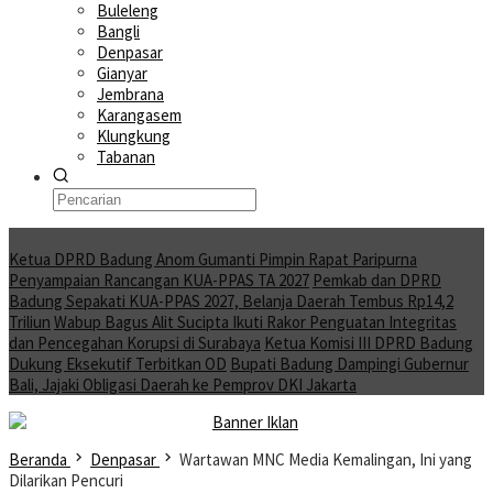
Buleleng
Bangli
Denpasar
Gianyar
Jembrana
Karangasem
Klungkung
Tabanan
Moving News
Ketua DPRD Badung Anom Gumanti Pimpin Rapat Paripurna
Penyampaian Rancangan KUA-PPAS TA 2027
Pemkab dan DPRD
Badung Sepakati KUA-PPAS 2027, Belanja Daerah Tembus Rp14,2
Triliun
Wabup Bagus Alit Sucipta Ikuti Rakor Penguatan Integritas
dan Pencegahan Korupsi di Surabaya
Ketua Komisi III DPRD Badung
Dukung Eksekutif Terbitkan OD
Bupati Badung Dampingi Gubernur
Bali, Jajaki Obligasi Daerah ke Pemprov DKI Jakarta
Beranda
Denpasar
Wartawan MNC Media Kemalingan, Ini yang
Dilarikan Pencuri