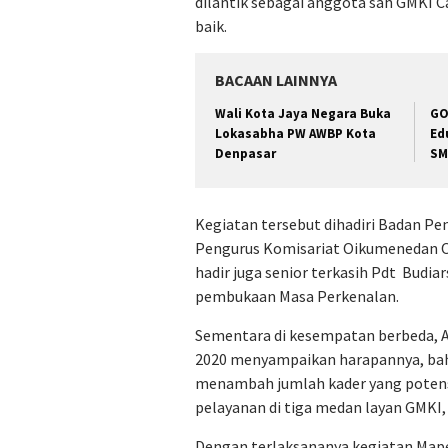
dilantik sebagai anggota sah GMKI 
baik.
BACAAN LAINNYA
Wali Kota Jaya Negara Buka
GO
Lokasabha PW AWBP Kota
Ed
Denpasar
SM
Kegiatan tersebut dihadiri Badan P
Pengurus Komisariat Oikumenedan Ora
hadir juga senior terkasih Pdt Budi
pembukaan Masa Perkenalan.
Sementara di kesempatan berbeda, Al
2020 menyampaikan harapannya, bahw
menambah jumlah kader yang potensi
pelayanan di tiga medan layan GMKI, 
Dengan terlaksananya kegiatan Maper