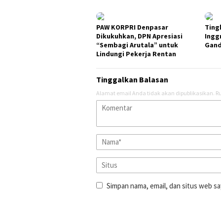
PAW KORPRI Denpasar
Ting
Dikukuhkan, DPN Apresiasi
Ingg
“Sembagi Arutala” untuk
Gand
Lindungi Pekerja Rentan
Tinggalkan Balasan
Alamat email Anda tidak akan dipublikasikan.
Ru
Simpan nama, email, dan situs web sa