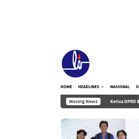
Loncat
tutup
ke
konten
HOME
HEADLINES
NASIONAL
S
Moving News
Ketua DPRD Badung Anom Gum