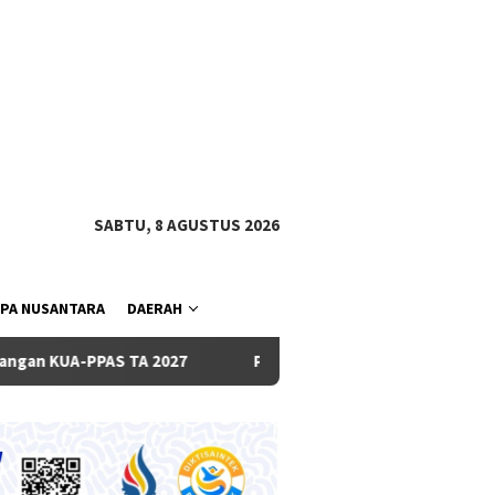
tutup
SABTU, 8 AGUSTUS 2026
PA NUSANTARA
DAERAH
 TA 2027
Pemkab dan DPRD Badung Sepakati KUA-PPAS 202