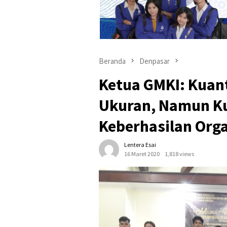
Beranda
Denpasar
Ketua GMKI: Kuan
Ukuran, Namun Ku
Keberhasilan Orga
Lentera Esai
16 Maret 2020
1,818 views