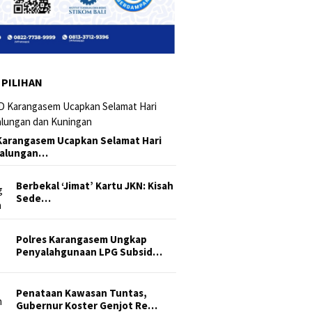
 PILIHAN
arangasem Ucapkan Selamat Hari
Galungan…
Berbekal ‘Jimat’ Kartu JKN: Kisah
Sede…
Polres Karangasem Ungkap
Penyalahgunaan LPG Subsid…
Penataan Kawasan Tuntas,
Gubernur Koster Genjot Re…