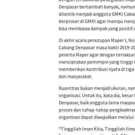
Denpasar bertambah banyak, namun 
dilantik menjadi anggota GMKI Caban
berproser di GMKI agar mampu menjal
bisa membawa dampak yang positif u
Di akhir acara penutupan Maper I, 
Cabang Denpasar masa bakti 2019-2
peserta Maper agar dengan terlaksa
menciptakan pemimpin yang tinggi i
memberikan kontribusi nyata di tiga
dan masyarakat.
Kuantitas bukan menjadi ukuran, na
organisasi. Untuk itu, kata dia, be
Denpasar, baik anggota lama maupun 
proses dan tahap-tahap pengkaderan 
organisasi dapat diwujudkan melalui
“Tinggilah Iman Kita, Tinggilah Ilm