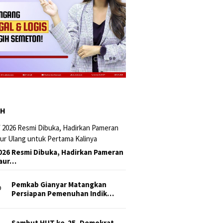
AH
026 Resmi Dibuka, Hadirkan Pameran
Daur…
Pemkab Gianyar Matangkan
Persiapan Pemenuhan Indik…
Sambut HUT ke-25, Demokrat