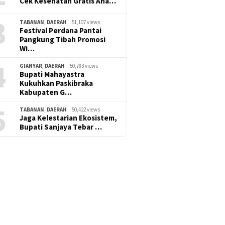
Cek Kesehatan Gratis Ana…
3
TABANAN
,
DAERAH
51,107 views
Festival Perdana Pantai
Pangkung Tibah Promosi
Wi…
4
GIANYAR
,
DAERAH
50,783 views
Bupati Mahayastra
Kukuhkan Paskibraka
Kabupaten G…
5
TABANAN
,
DAERAH
50,422 views
Jaga Kelestarian Ekosistem,
Bupati Sanjaya Tebar …