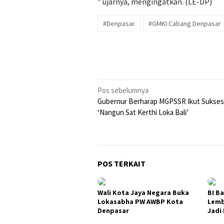
” ujarnya, mengingatkan. (LE-DP)
#Denpasar
#GMKI Cabang Denpasar
Navigasi
Pos sebelumnya
Gubernur Berharap MGPSSR Ikut Sukse
pos
‘Nangun Sat Kerthi Loka Bali’
POS TERKAIT
Wali Kota Jaya Negara Buka
BI B
Lokasabha PW AWBP Kota
Lemb
Denpasar
Jadi