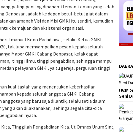
yang paling penting dipahami teman-teman yang telah
g Denpasar , adalah ke depan betul-betul giat dalam
ankan amanah Visi dan Misi GMKI itu sendiri, kemudian
ntuk kemajuan dan eksistensi organisasi.
Nobert Imanuel Kono Radadjawa, selaku Ketua GMKI
020, tak lupa memyampaikan pesan kepada seluruh
nanya Maper GMKI Cabang Denpasar, kelak dapat
man, tinggi ilmu, tinggi pengabdian, sehingga mampu
DAER
 medan pelayanan GMKI, yaitu gereja, perguruan tinggi
mun kualitaslah yang menentukan keberhasilan
UVJF 2
sar harapan kepada seluruh anggota GMKI Cabang
Seni 
anggota yang baru saja dilantik, selalu setia dalam
yang akan dilaksanakan, sehinga segala cita-cita
 pengabdian nyata.
u Kita, Tinggilah Pengabdiaan Kita. Ut Omnes Unum Sint,