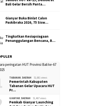
Bali Gelar Bersih Panta…
Gianyar Buka Binlat Calon
Paskibraka 2026, 75 Sisw…
Tingkatkan Kesiapsiagaan
Penanggulangan Bencana, B…
OPULER
1
TABANAN
,
DAERAH
51,681 views
Pemerintah Kabupaten
Tabanan Gelar Upacara HUT
Pr…
2
GIANYAR
,
DAERAH
51,467 views
Pemkab Gianyar Launching