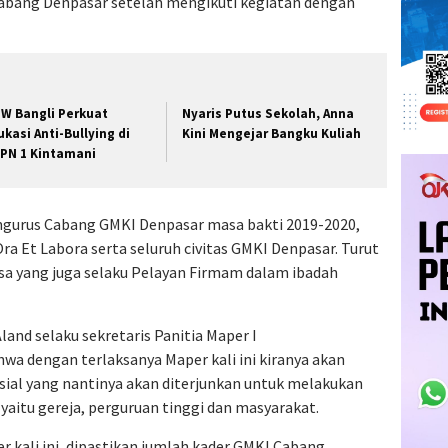
Cabang Denpasar setelah mengikuti kegiatan dengan
W Bangli Perkuat
Nyaris Putus Sekolah, Anna
ukasi Anti-Bullying di
Kini Mengejar Bangku Kuliah
PN 1 Kintamani
engurus Cabang GMKI Denpasar masa bakti 2019-2020,
 Et Labora serta seluruh civitas GMKI Denpasar. Turut
arsa yang juga selaku Pelayan Firmam dalam ibadah
and selaku sekretaris Panitia Maper I
a dengan terlaksanya Maper kali ini kiranya akan
al yang nantinya akan diterjunkan untuk melakukan
yaitu gereja, perguruan tinggi dan masyarakat.
 kali ini, dipastikan jumlah kader GMKI Cabang